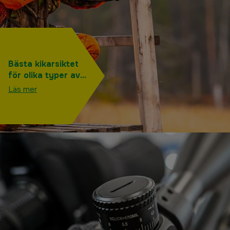
Bästa kikarsiktet
för olika typer av
jakt och behov
Läs mer