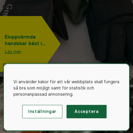
Eluppvärmda
handskar bäst i
test 2025: Vi
Läs mer
provar
jakthandskar med
värme
Vi använder kakor för att vår webbplats skall fungera
så bra som möjligt samt för statistik och
personanpassad annonsering.
Inställningar
Acceptera