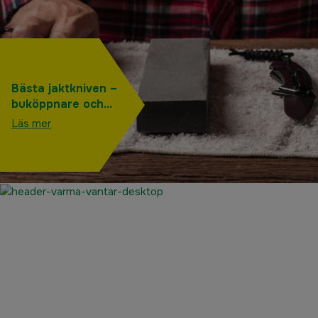
Bästa jaktkniven –
buköppnare och
andra knivar du
Läs mer
behöver till jakten