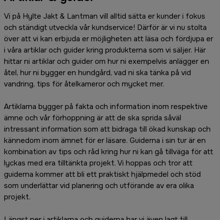
Vi på Hylte Jakt & Lantman vill alltid sätta er kunder i fokus
och ständigt utveckla vår kundservice! Därför är vi nu stolta
över att vi kan erbjuda er möjligheten att läsa och fördjupa er
i våra artiklar och guider kring produkterna som vi säljer. Här
hittar ni artiklar och guider om hur ni exempelvis anlägger en
åtel, hur ni bygger en hundgård, vad ni ska tänka på vid
vandring, tips för åtelkameror och mycket mer.
Artiklarna bygger på fakta och information inom respektive
ämne och vår förhoppning är att de ska sprida såväl
intressant information som att bidraga till ökad kunskap och
kännedom inom ämnet för er läsare. Guiderna i sin tur är en
kombination av tips och råd kring hur ni kan gå tillväga för att
lyckas med era tilltänkta projekt. Vi hoppas och tror att
guiderna kommer att bli ett praktiskt hjälpmedel och stöd
som underlättar vid planering och utförande av era olika
projekt.
Längst ner i artiklarna och guiderna har vi även lagt till