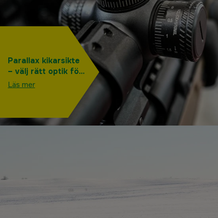
Parallax kikarsikte
– välj rätt optik för
långhållskytte
Läs mer