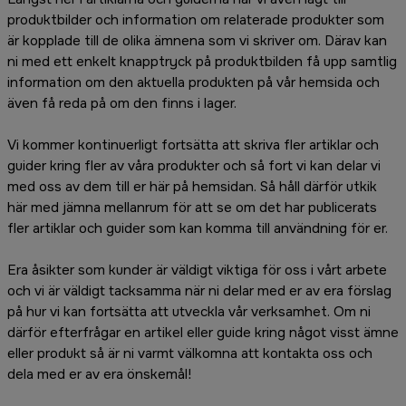
produktbilder och information om relaterade produkter som
är kopplade till de olika ämnena som vi skriver om. Därav kan
ni med ett enkelt knapptryck på produktbilden få upp samtlig
information om den aktuella produkten på vår hemsida och
även få reda på om den finns i lager.
Vi kommer kontinuerligt fortsätta att skriva fler artiklar och
guider kring fler av våra produkter och så fort vi kan delar vi
med oss av dem till er här på hemsidan. Så håll därför utkik
här med jämna mellanrum för att se om det har publicerats
fler artiklar och guider som kan komma till användning för er.
Era åsikter som kunder är väldigt viktiga för oss i vårt arbete
och vi är väldigt tacksamma när ni delar med er av era förslag
på hur vi kan fortsätta att utveckla vår verksamhet. Om ni
därför efterfrågar en artikel eller guide kring något visst ämne
eller produkt så är ni varmt välkomna att kontakta oss och
dela med er av era önskemål!