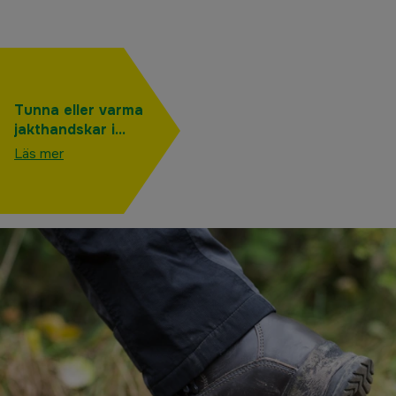
Tunna eller varma
jakthandskar i
vinter – så ska du
Läs mer
tänka