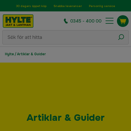
30 dagars öppet köp
Snabba leveranser
Personlig service
0345 - 400 00
Hylte
/
Artiklar & Guider
Artiklar & Guider