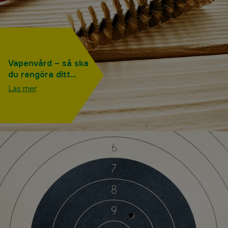
Vapenvård – så ska
du rengöra ditt
vapen
Läs mer