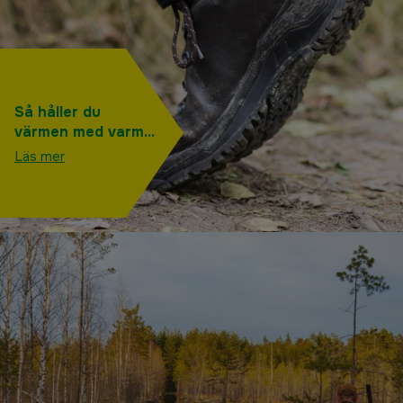
Så håller du
värmen med varma
jaktkängor för
Läs mer
vintern