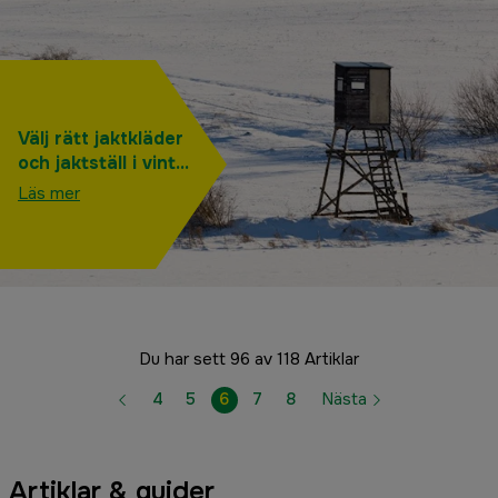
Välj rätt jaktkläder
och jaktställ i vinter
– 6 tips för att
Läs mer
hålla dig varm
under
vintersäsongen
Du har sett 96 av 118 Artiklar
4
5
6
7
8
Nästa
Artiklar & guider