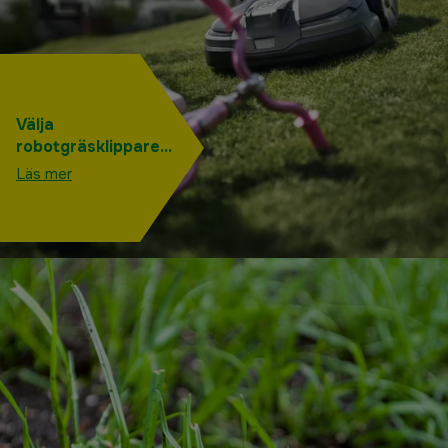
Välja
robotgräsklippare
utan slinga - 5
Läs mer
vanliga frågor om
kabelfria
robotgräsklippare