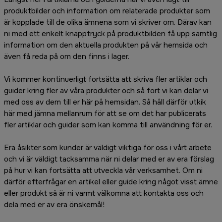
produktbilder och information om relaterade produkter som
är kopplade till de olika ämnena som vi skriver om. Därav kan
ni med ett enkelt knapptryck på produktbilden få upp samtlig
information om den aktuella produkten på vår hemsida och
även få reda på om den finns i lager.
Vi kommer kontinuerligt fortsätta att skriva fler artiklar och
guider kring fler av våra produkter och så fort vi kan delar vi
med oss av dem till er här på hemsidan. Så håll därför utkik
här med jämna mellanrum för att se om det har publicerats
fler artiklar och guider som kan komma till användning för er.
Era åsikter som kunder är väldigt viktiga för oss i vårt arbete
och vi är väldigt tacksamma när ni delar med er av era förslag
på hur vi kan fortsätta att utveckla vår verksamhet. Om ni
därför efterfrågar en artikel eller guide kring något visst ämne
eller produkt så är ni varmt välkomna att kontakta oss och
dela med er av era önskemål!