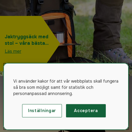
Jaktryggsäck med
stol – våra bästa
tips!
Läs mer
Vi använder kakor för att vår webbplats skall fungera
så bra som möjligt samt för statistik och
personanpassad annonsering.
Inställningar
Acceptera