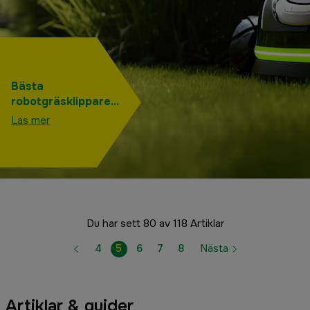
Bästa
robotgräsklipparen
– populäraste
Läs mer
robotgräsklipparna
2025
Du har sett 80 av 118 Artiklar
4
5
6
7
8
Nästa
Artiklar & guider