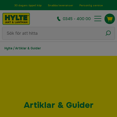
30 dagars öppet köp
Snabba leveranser
Personlig service
0345 - 400 00
Hylte
/
Artiklar & Guider
Artiklar & Guider