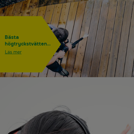
Bästa
högtryckstvätten
2025 – 5
Läs mer
populäraste
högtryckstvättarna
från Husqvarna,
Stihl och Nilfisk