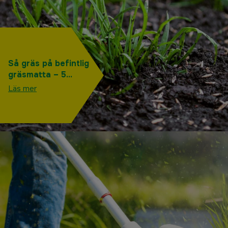
Så gräs på befintlig
gräsmatta – 5
enkla steg
Läs mer