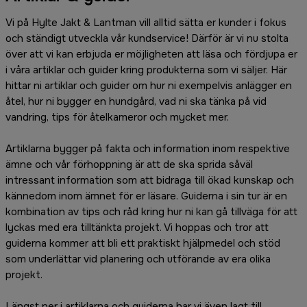
Vi på Hylte Jakt & Lantman vill alltid sätta er kunder i fokus
och ständigt utveckla vår kundservice! Därför är vi nu stolta
över att vi kan erbjuda er möjligheten att läsa och fördjupa er
i våra artiklar och guider kring produkterna som vi säljer. Här
hittar ni artiklar och guider om hur ni exempelvis anlägger en
åtel, hur ni bygger en hundgård, vad ni ska tänka på vid
vandring, tips för åtelkameror och mycket mer.
Artiklarna bygger på fakta och information inom respektive
ämne och vår förhoppning är att de ska sprida såväl
intressant information som att bidraga till ökad kunskap och
kännedom inom ämnet för er läsare. Guiderna i sin tur är en
kombination av tips och råd kring hur ni kan gå tillväga för att
lyckas med era tilltänkta projekt. Vi hoppas och tror att
guiderna kommer att bli ett praktiskt hjälpmedel och stöd
som underlättar vid planering och utförande av era olika
projekt.
Längst ner i artiklarna och guiderna har vi även lagt till