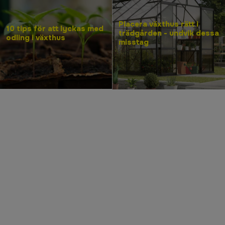
Placera växthus rätt i
10 tips för att lyckas med
trädgården - undvik dessa
odling i växthus
misstag