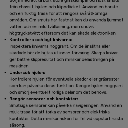
Börja med att ta bort stora gräsklumpar och löst smuts
från chassit, hjulen och klippdäcket. Använd en borste
och en fuktig trasa för att rengöra svåråtkomliga
områden. Om smuts har fastnat kan du använda ljummet
vatten och en mild tvållösning, men undvik
högtryckstvätt eftersom det kan skada elektroniken.
Kontrollera och byt knivarna:
Inspektera knivarna noggrant. Om de är slitna eller
skadade bör de bytas ut innan förvaring. Skarpa knivar
ger bättre klippresultat och minskar belastningen på
maskinen.
Undersök hjulen:
Kontrollera hjulen för eventuella skador eller gräsrester
som kan påverka deras funktion. Rengör hjulen noggrant
och smörj eventuellt rörliga delar om det behövs.
Rengör sensorer och kontakter:
Smutsiga sensorer kan påverka navigeringen. Använd en
mjuk trasa för att torka av sensorer och elektriska
kontakter. Detta minskar risken för fel vid uppstart nästa
säsong.