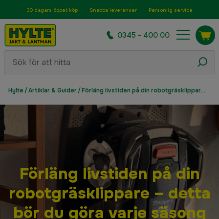
30 dagars öppet köp
Snabba leveranser
Personlig service
0345 - 400 00
Hylte
/
Artiklar & Guider
/
Förläng livstiden på din robotgräsklippare – detta bör du göra varje säsong
Förläng livstiden på din
robotgräsklippare – detta
bör du göra varje säsong