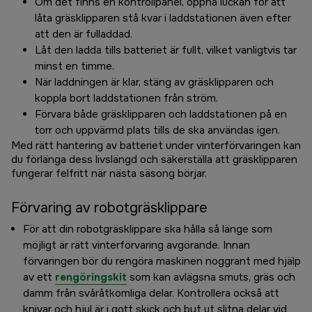
Om det finns en kontrollpanel, öppna luckan för att
låta gräsklipparen stå kvar i laddstationen även efter
att den är fulladdad.
Låt den ladda tills batteriet är fullt, vilket vanligtvis tar
minst en timme.
När laddningen är klar, stäng av gräsklipparen och
koppla bort laddstationen från ström.
Förvara både gräsklipparen och laddstationen på en
torr och uppvärmd plats tills de ska användas igen.
Med rätt hantering av batteriet under vinterförvaringen kan
du förlänga dess livslängd och säkerställa att gräsklipparen
fungerar felfritt när nästa säsong börjar.
Förvaring av robotgräsklippare
För att din robotgräsklippare ska hålla så länge som
möjligt är rätt vinterförvaring avgörande. Innan
förvaringen bör du rengöra maskinen noggrant med hjälp
av ett
rengöringskit
som kan avlägsna smuts, gräs och
damm från svåråtkomliga delar. Kontrollera också att
knivar och hjul är i gott skick och byt ut slitna delar vid