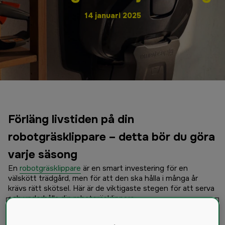
14 januari 2025
Förläng livstiden på din
robotgräsklippare – detta bör du göra
varje säsong
En
robotgräsklippare
är en smart investering för en
välskött trädgård, men för att den ska hålla i många år
krävs rätt skötsel. Här är de viktigaste stegen för att serva
och underhålla din robotgräsklippare.
Serva din robotgräsklippare inför säsongen