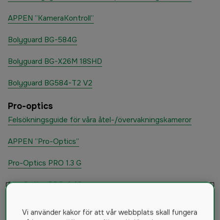
APPEN ”KameraKontroll”
Bolyguard BG-584G
Bolyguard BG-X26M 18SHD
Bolyguard BG584-T2 V2
Pro-optics
Felsökningsguide för våra åtel-/övervakningskameror
APPEN ”Pro-Optics”
Pro-Optics PRO 1.3 G
Pro-Optics PRO 4.4G
Scoutguard
Vi använder kakor för att vår webbplats skall fungera