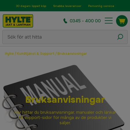
30 dagars öppet köp
Snabba leveranser
Personlig service
0345 - 400 00
Hylte
/
Kundtjänst & Support
/
Bruksanvisningar
Bruksanvisningar
Här hittar du bruksanvisningar, manualer och länkar
till support-sidor för många av de produkter vi
säljer.