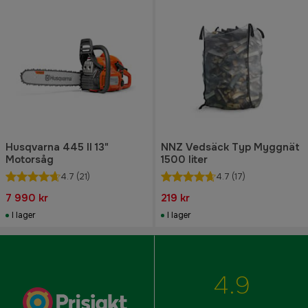
Husqvarna 445 II 13"
NNZ Vedsäck Typ Myggnät
Motorsåg
1500 liter
4.7
(21)
4.7
(17)
7 990 kr
219 kr
I lager
I lager
4.9