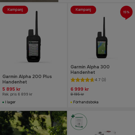
Kampanj
Kampanj
15%
Garmin Alpha 300
Handenhet
Garmin Alpha 200 Plus
4.7
(3)
Handenhet
5 895 kr
6 999 kr
Rek. pris 6 899 kr
8 195 kr
I lager
Förhandsboka