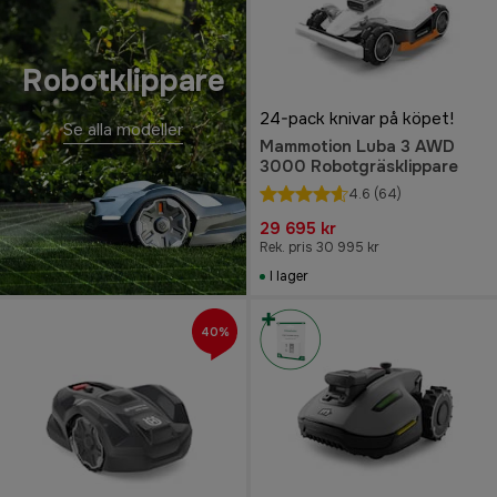
Robotklippare
24-pack knivar på köpet!
Se alla modeller
Mammotion Luba 3 AWD
3000 Robotgräsklippare
4.6
(64)
29 695 kr
Rek. pris 30 995 kr
I lager
40%