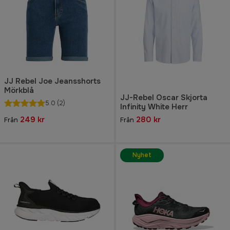
JJ Rebel Joe Jeansshorts
Mörkblå
JJ-Rebel Oscar Skjorta
5.0
(2)
Infinity White Herr
249 kr
280 kr
Från
Från
Nyhet