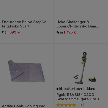
Endurance Beliva StepGo
Hoka Challenger 8
Fritidssko Svart
Löpar-/Fritidssko Dam
Svart/Pink Opal
699 kr
1 795 kr
Från
Från
inkl. batteri och laddare
Ryobi RSVS18-1C40G
Skaftdammsugare ONE+
18V
5.0
(1)
Active Canis Cooling Pad