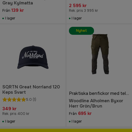
Gray Kylmatta
2 595 kr
139 kr
Från
Rek. pris 3 995 kr
I lager
I lager
Nyhet
SQRTN Great Norrland 120
Keps Svart
Praktiska benfickor med telefonficka
5.0
(1)
Woodline Alholmen Byxor
Herr Grön/Brun
349 kr
695 kr
Rek. pris 400 kr
Från
I lager
I lager