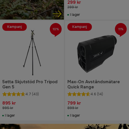
299 kr
399 kr
I lager
Kampanj
Kampanj
10%
11%
5etta Skjutstöd Pro Tripod
Max-On Avståndsmätare
Gen 5
Quick Range
4.7
(43)
4.6
(14)
895 kr
799 kr
995 kr
899 kr
I lager
I lager