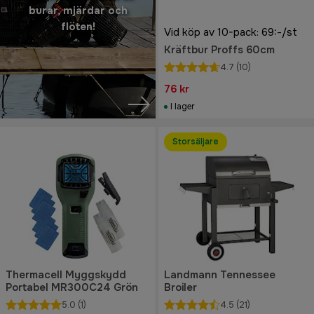
burar, mjärdar och
flöten!
Vid köp av 10-pack: 69:-/st
Kräftbur Proffs 60cm
4.7
(10)
76 kr
I lager
Storsäljare
Thermacell Myggskydd
Landmann Tennessee
Portabel MR300C24 Grön
Broiler
5.0
(1)
4.5
(21)