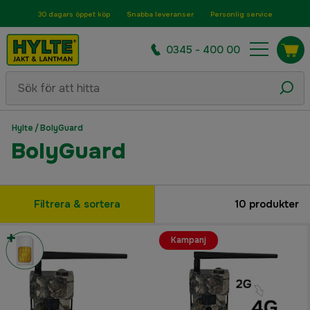
30 dagars öppet köp
Snabba leveranser
Personlig service
0345 - 400 00
Hylte
/
BolyGuard
BolyGuard
Filtrera & sortera
10
produkter
Kampanj