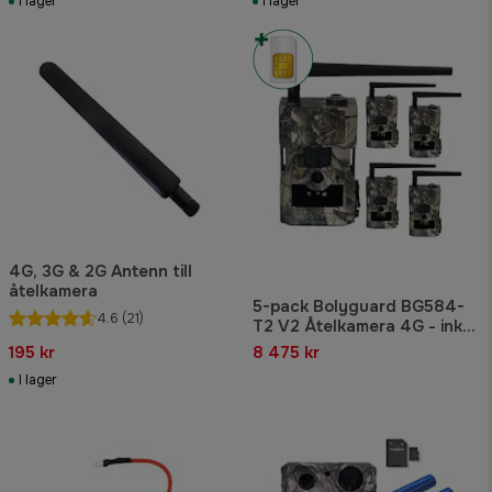
I lager
I lager
4G, 3G & 2G Antenn till
åtelkamera
5-pack Bolyguard BG584-
4.6
(21)
T2 V2 Åtelkamera 4G - inkl
5x3 månader Molnus-SIM
195 kr
8 475 kr
I lager