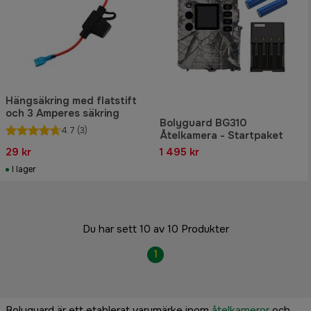
Hängsäkring med flatstift
och 3 Amperes säkring
Bolyguard BG310
4.7
(3)
Åtelkamera - Startpaket
29 kr
1 495 kr
I lager
Du har sett 10 av 10 Produkter
1
Bolyguard är ett etablerat varumärke inom
åtelkameror
och