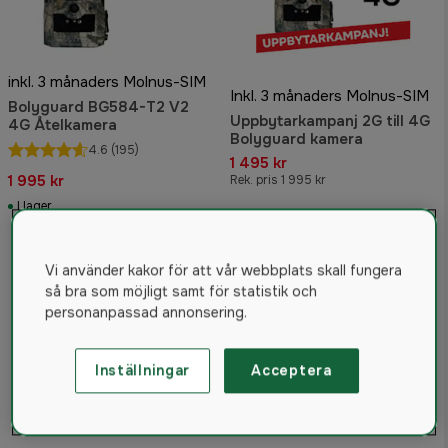
inkl. 3 månaders Molnus-SIM
Inkl. 3 månaders Molnus-SIM
Bolyguard BG584-T2 V2
Uppbytarkampanj 2G till 4G
4G Åtelkamera
Bolyguard kamera
4.6
(195)
1 495 kr
1 995 kr
Rek. pris 1 995 kr
I lager
Vi använder kakor för att vår webbplats skall fungera
så bra som möjligt samt för statistik och
personanpassad annonsering.
Inställningar
Acceptera