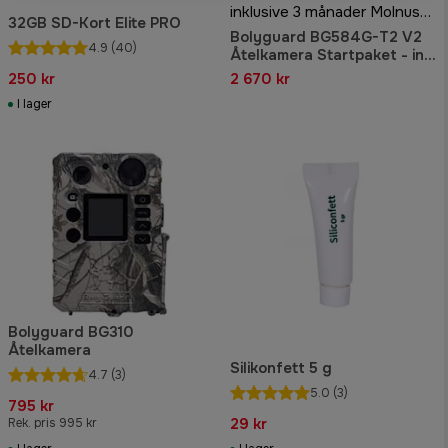
inklusive 3 månader Molnus-SIM
32GB SD-Kort Elite PRO
Bolyguard BG584G-T2 V2
4.9
(40)
Åtelkamera Startpaket - inkl
3 månader Molnus-SIM
250 kr
2 670 kr
I lager
Bolyguard BG310
Åtelkamera
Silikonfett 5 g
4.7
(3)
5.0
(3)
795 kr
29 kr
Rek. pris 995 kr