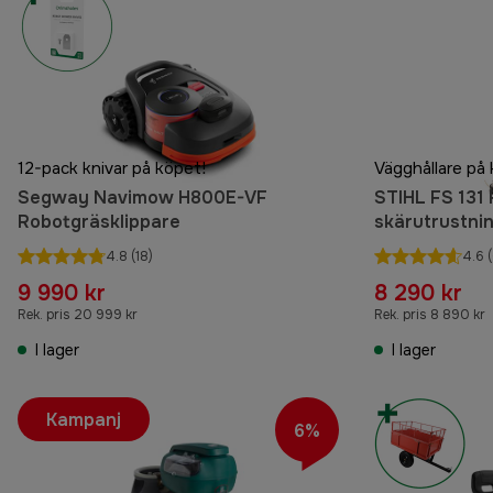
12-pack knivar på köpet!
Vägghållare på 
Segway Navimow H800E-VF
STIHL FS 131 R
Robotgräsklippare
skärutrustni
4.8
(18)
4.6
(
9 990 kr
8 290 kr
Rek. pris 20 999 kr
Rek. pris 8 890 kr
I lager
I lager
Kampanj
6%