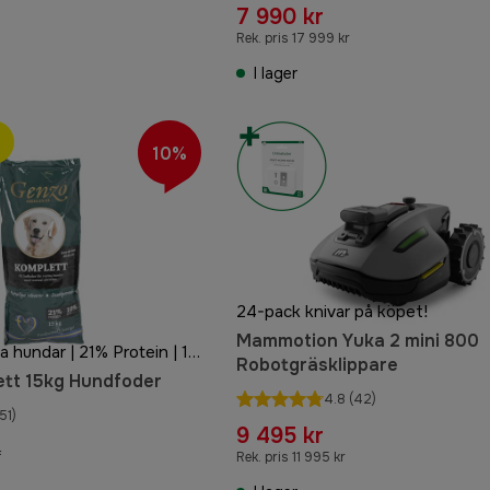
7 990 kr
Rek. pris 17 999 kr
I lager
10%
24-pack knivar på köpet!
Mammotion Yuka 2 mini 800
För normalaktiva hundar | 21% Protein | 10% Fett
Robotgräsklippare
tt 15kg Hundfoder
4.8
(42)
51)
9 495 kr
r
Rek. pris 11 995 kr