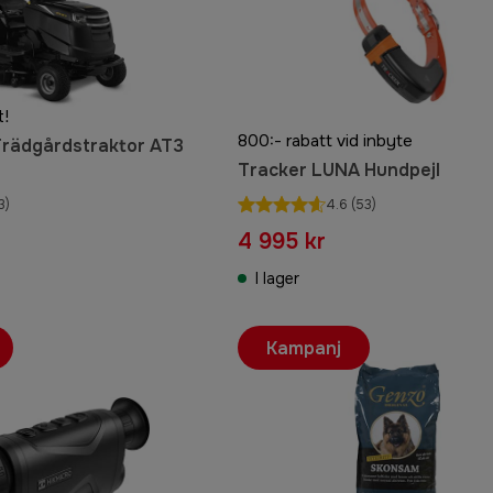
t!
800:- rabatt vid inbyte
 Trädgårdstraktor AT3
Tracker LUNA Hundpejl
3)
4.6
(53)
4 995 kr
I lager
Kampanj