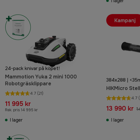
I lager
Kampanj
24-pack knivar på köpet!
Mammotion Yuka 2 mini 1000
384x288 | <35
Robotgräsklippare
HIKMicro Ste
4.7
(21)
4.7
(
11 995 kr
13 990 kr
1
Rek. pris 14 995 kr
I lager
I lager