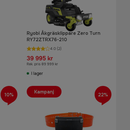
Ryobi Åkgräsklippare Zero Turn
RY72ZTRX76-210
4.0
(2)
39 995 kr
Rek. pris 89 999 kr
I lager
Kampanj
10%
22%