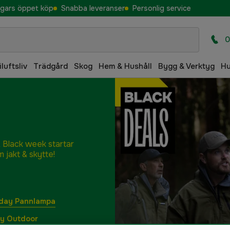
gars öppet köp
Snabba leveranser
Personlig service
0
iluftsliv
Trädgård
Skog
Hem & Hushåll
Bygg & Verktyg
H
 Black week startar
 jakt & skytte!
iday Pannlampa
ay Outdoor