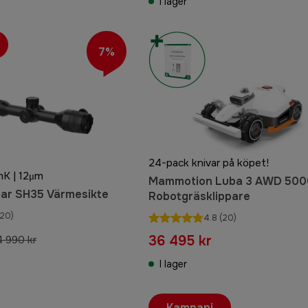
I lager
7%
24-pack knivar på köpet!
mK | 12μm
Mammotion Luba 3 AWD 500
llar SH35 Värmesikte
Robotgräsklippare
20)
4.8
(20)
36 495 kr
4 990 kr
I lager
Kampanj