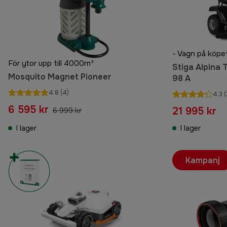
- Vagn på köpe
För ytor upp till 4000m²
Stiga Alpina
Mosquito Magnet Pioneer
98 A
4.8
(4)
4.3
(
6 595 kr
21 995 kr
6 999 kr
I lager
I lager
Kampanj