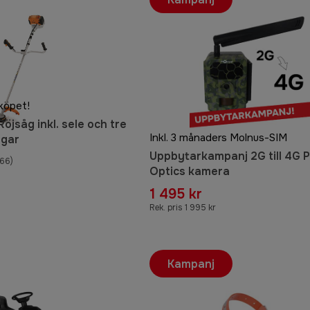
köpet!
öjsåg inkl. sele och tre
Inkl. 3 månaders Molnus-SIM
ngar
Uppbytarkampanj 2G till 4G P
66)
Optics kamera
1 495 kr
Rek. pris 1 995 kr
Kampanj