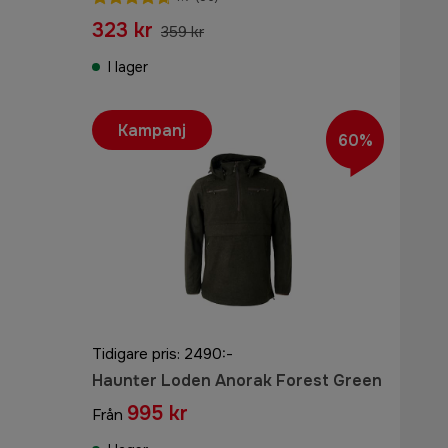
323 kr
359 kr
I lager
Kampanj
60%
Tidigare pris: 2490:-
Haunter Loden Anorak Forest Green
995 kr
Från