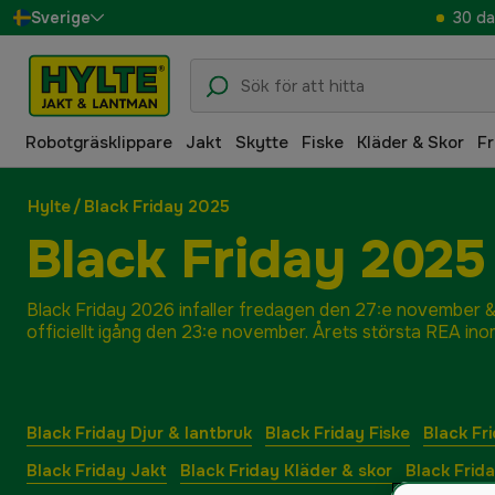
30 da
Sverige
Danmark
Suomi
Robotgräsklippare
Jakt
Skytte
Fiske
Kläder & Skor
Fr
Norge
Deutschland
Hylte
/
Black Friday 2025
Black Friday 2025
Black Friday 2026 infaller fredagen den 27:e november &
officiellt igång den 23:e november. Årets största REA inom
Black Friday Djur & lantbruk
Black Friday Fiske
Black Fr
Black Friday Jakt
Black Friday Kläder & skor
Black Frid