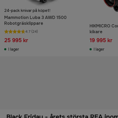
24-pack knivar på köpet!
Mammotion Luba 3 AWD 1500
Robotgräsklippare
HIKMICRO Co
kikare
4.7
(24)
25 995 kr
19 995 kr
I lager
I lager
Black Friday - årets största REA inom