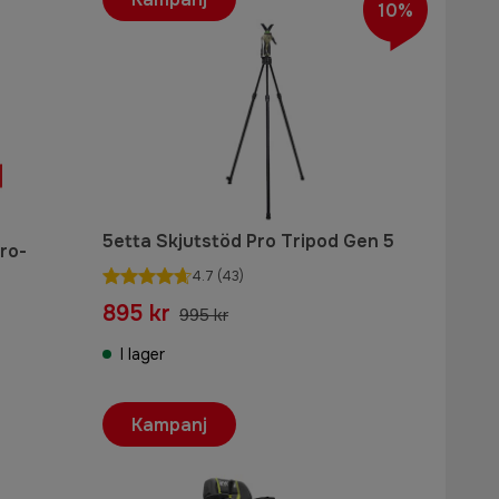
10%
5etta Skjutstöd Pro Tripod Gen 5
ro-
4.7
(43)
895 kr
995 kr
I lager
Kampanj