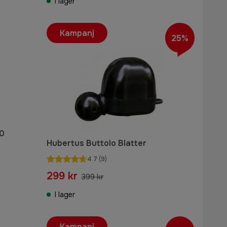
I lager
Kampanj
25%
0
Hubertus Buttolo Blatter
4.7
(9)
299 kr
399 kr
I lager
Kampanj