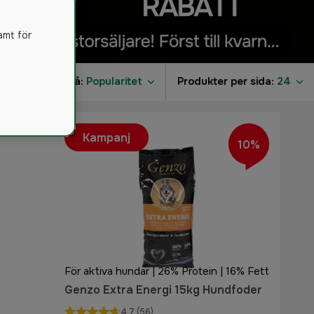
amt för
r
Sortera på:
Popularitet
Produkter per sida:
24
Kampanj
10%
För aktiva hundar | 26% Protein | 16% Fett
Genzo Extra Energi 15kg Hundfoder
4.7
(56)