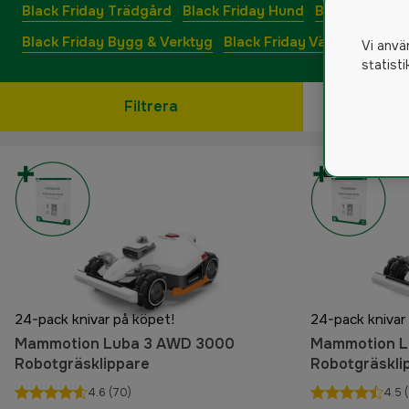
Black Friday Trädgård
Black Friday Hund
Black Friday 
Black Friday Bygg & Verktyg
Black Friday Värmeprodukt
Vi anvä
statist
Filtrera
24-pack knivar på köpet!
24-pack knivar
Mammotion Luba 3 AWD 3000
Mammotion L
Robotgräsklippare
Robotgräskli
4.6
(70)
4.5
(