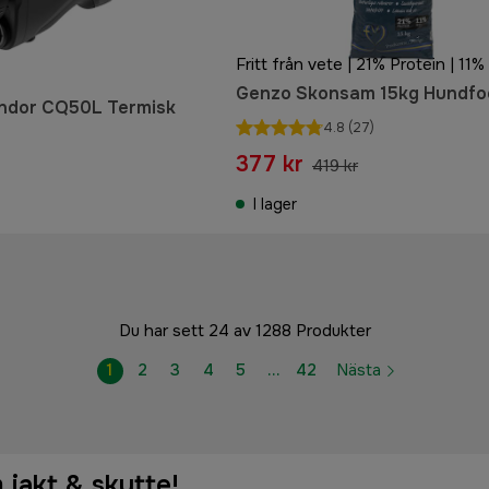
Fritt från vete | 21% Protein | 11%
Genzo Skonsam 15kg Hundfo
ndor CQ50L Termisk
4.8
(27)
377 kr
419 kr
I lager
Du har sett 24 av 1288 Produkter
1
2
3
4
5
…
42
Nästa
 jakt & skytte!