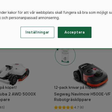
Skog
er
Gåva på köpet
nder kakor för att vår webbplats skall fungera så bra som möjligt s
ik och personanpassad annonsering.
1288
produkte
Inställningar
Acceptera
 på köpet!
12-pack knivar på köpet!
uba 2 AWD 5000X
Segway Navimow H500E-VF
ppare
Robotgräsklippare
65)
4.7
(6)