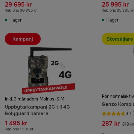
29 695 kr
25 995 kr
Rek. pris 30 995 kr
Rek. pris 35 995 kr
I lager
I lager
Kampanj
Storsäljare
Inkl. 3 månaders Molnus-SIM
Genzo Komple
Uppbytarkampanj 2G till 4G
Bolyguard kamera
4.7
(
1 495 kr
287 kr
319 k
Rek. pris 1 995 kr