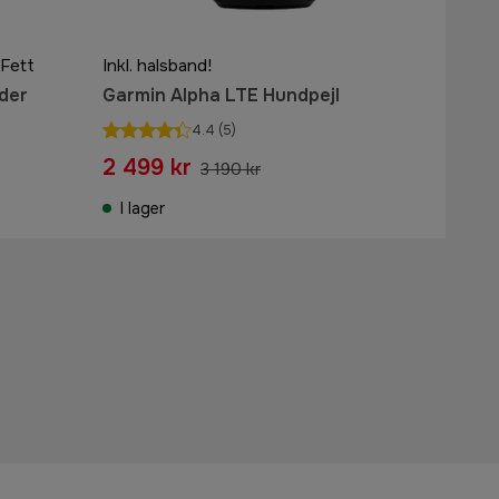
 Fett
Inkl. halsband!
der
Garmin Alpha LTE Hundpejl
4.4
(5)
2 499 kr
3 190 kr
I lager