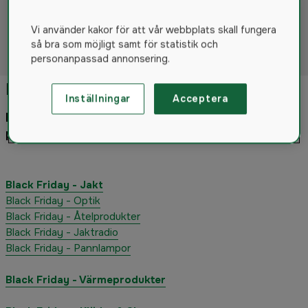
Du har sett 0 av 0 Produkter
Vi använder kakor för att vår webbplats skall fungera
så bra som möjligt samt för statistik och
personanpassad annonsering.
Black Friday Deals på Hylte 2025
Inställningar
Acceptera
För att komma till våra andra Black Friday
kampanjer kan du klicka dig vidare nedan:
Black Friday - Jakt
Black Friday - Optik
Black Friday - Åtelprodukter
Black Friday - Jaktradio
Black Friday - Pannlampor
Black Friday - Värmeprodukter