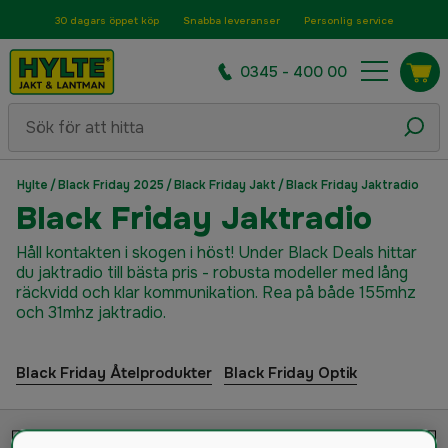
30 dagars öppet köp
Snabba leveranser
Personlig service
0345 - 400 00
Hylte
/
Black Friday 2025
/
Black Friday Jakt
/
Black Friday Jaktradio
Black Friday Jaktradio
Håll kontakten i skogen i höst! Under Black Deals hittar
du jaktradio till bästa pris - robusta modeller med lång
räckvidd och klar kommunikation. Rea på både 155mhz
och 31mhz jaktradio.
Black Friday Åtelprodukter
Black Friday Optik