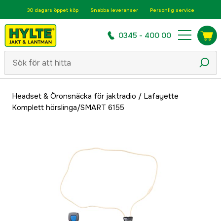
30 dagars öppet köp
Snabba leveranser
Personlig service
0345 - 400 00
Headset & Öronsnäcka för jaktradio
/
Lafayette
Komplett hörslinga/SMART 6155