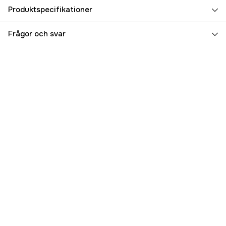
Produktspecifikationer
Referensnummer
3000006061
Frågor och svar
Tillverkarens artikelnummer
6155
EAN
7332020061550