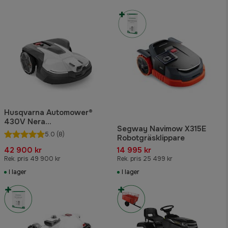
Husqvarna Automower®
430V Nera
Segway Navimow X315E
Robotgräsklippare
5.0
(8)
Robotgräsklippare
42 900 kr
14 995 kr
Rek. pris 49 900 kr
Rek. pris 25 499 kr
I lager
I lager