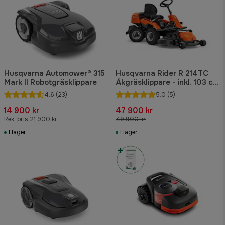
Husqvarna Automower® 315
Husqvarna Rider R 214TC
Mark II Robotgräsklippare
Åkgräsklippare - inkl. 103 cm
klippaggregat
4.6
(23)
5.0
(5)
14 900 kr
47 900 kr
Rek. pris 21 900 kr
49 900 kr
I lager
I lager