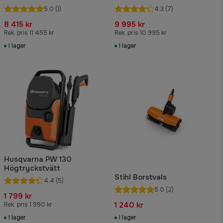
5.0
(1)
4.3
(7)
8 415 kr
9 995 kr
Rek. pris 11 455 kr
Rek. pris 10 995 kr
I lager
I lager
Husqvarna PW 130
Högtryckstvätt
Stihl Borstvals
4.4
(5)
5.0
(2)
1 799 kr
1 240 kr
Rek. pris 1 990 kr
I lager
I lager