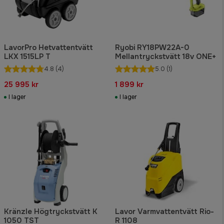
LavorPro Hetvattentvätt
Ryobi RY18PW22A-0
LKX 1515LP T
Mellantryckstvätt 18v ONE+
4.8
(4)
5.0
(1)
25 995 kr
1 899 kr
I lager
I lager
Kränzle Högtryckstvätt K
Lavor Varmvattentvätt Rio-
1050 TST
R 1108