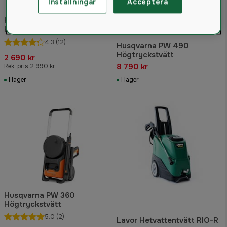
Inställningar
Acceptera
Husqvarna PW 240
Högtryckstvätt
4.3
(12)
Husqvarna PW 490
Högtryckstvätt
2 690 kr
8 790 kr
Rek. pris 2 990 kr
I lager
I lager
Husqvarna PW 360
Högtryckstvätt
5.0
(2)
Lavor Hetvattentvätt RIO-R