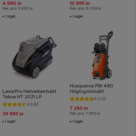
4 990 kr
10 995 kr
Rek. pris 5 690 kr
Rek. pris 15 058 kr
I lager
I lager
Husqvarna PW 480
LavorPro Hetvattentvätt
Högtryckstvätt
Tekna HT 2021 LP
5.0
(2)
4.5
(6)
7 290 kr
29 995 kr
Rek. pris 7 990 kr
I lager
I lager