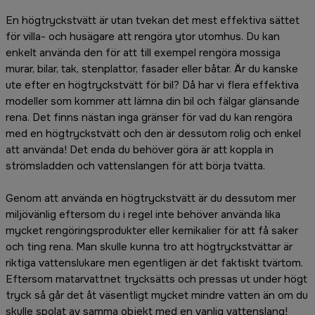
En högtryckstvätt är utan tvekan det mest effektiva sättet
för villa- och husägare att rengöra ytor utomhus. Du kan
enkelt använda den för att till exempel rengöra mossiga
murar, bilar, tak, stenplattor, fasader eller båtar. Är du kanske
ute efter en högtryckstvätt för bil? Då har vi flera effektiva
modeller som kommer att lämna din bil och fälgar glänsande
rena. Det finns nästan inga gränser för vad du kan rengöra
med en högtryckstvätt och den är dessutom rolig och enkel
att använda! Det enda du behöver göra är att koppla in
strömsladden och vattenslangen för att börja tvätta.
Genom att använda en högtryckstvätt är du dessutom mer
miljövänlig eftersom du i regel inte behöver använda lika
mycket rengöringsprodukter eller kemikalier för att få saker
och ting rena. Man skulle kunna tro att högtryckstvättar är
riktiga vattenslukare men egentligen är det faktiskt tvärtom.
Eftersom matarvattnet trycksätts och pressas ut under högt
tryck så går det åt väsentligt mycket mindre vatten än om du
skulle spolat av samma objekt med en vanlig vattenslang!