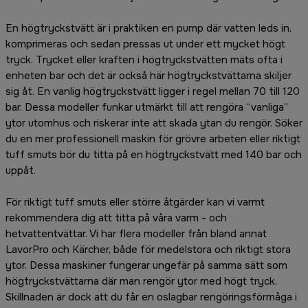
En högtryckstvätt är i praktiken en pump där vatten leds in,
komprimeras och sedan pressas ut under ett mycket högt
tryck. Trycket eller kraften i högtryckstvätten mäts ofta i
enheten bar och det är också här högtryckstvättarna skiljer
sig åt. En vanlig högtryckstvätt ligger i regel mellan 70 till 120
bar. Dessa modeller funkar utmärkt till att rengöra “vanliga”
ytor utomhus och riskerar inte att skada ytan du rengör. Söker
du en mer professionell maskin för grövre arbeten eller riktigt
tuff smuts bör du titta på en högtryckstvätt med 140 bar och
uppåt.
För riktigt tuff smuts eller större åtgärder kan vi varmt
rekommendera dig att titta på våra varm - och
hetvattentvättar. Vi har flera modeller från bland annat
LavorPro och Kärcher, både för medelstora och riktigt stora
ytor. Dessa maskiner fungerar ungefär på samma sätt som
högtryckstvättarna där man rengör ytor med högt tryck.
Skillnaden är dock att du får en oslagbar rengöringsförmåga i