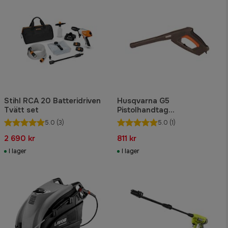
Stihl RCA 20 Batteridriven
Husqvarna G5
Tvätt set
Pistolhandtag
Högtryckstvätt
5.0
(3)
5.0
(1)
2 690 kr
811 kr
I lager
I lager