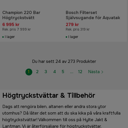
Champion 220 Bar
Bosch Filterset
Högtryckstvätt
Självsugande för Aquatak
6 995 kr
279 kr
Rek. pris 7 999 kr
Rek. pris 319 kr
I lager
I lager
Du har sett 24 av 273 Produkter
1
2
3
4
5
…
12
Nästa
Högtryckstvättar & Tillbehör
Dags att rengöra bilen, altanen eller andra stora ytor
utomhus? Då låter det som att du ska kika på våra kraftfulla
högtryckstvättar! Välkommen till oss på Hylte Jakt &
Lantman. Vi är återförsäljare för högtryckstvättar,