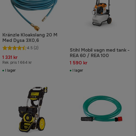
Kränzle Kloakslang 20 M
Med Dysa 3X0,6
4.5
(2)
Stihl Mobil vagn med tank -
REA 60 / REA 100
1 331 kr
1 590 kr
Rek. pris 1 664 kr
I lager
I lager