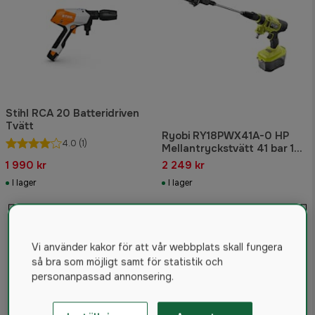
Stihl RCA 20 Batteridriven
Tvätt
Ryobi RY18PWX41A-0 HP
4.0
(1)
Mellantryckstvätt 41 bar 18v
ONE+
1 990 kr
2 249 kr
I lager
I lager
Vi använder kakor för att vår webbplats skall fungera
så bra som möjligt samt för statistik och
personanpassad annonsering.