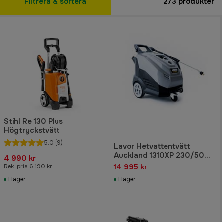
Filtrera & sortera
273
produkter
Stihl Re 130 Plus
Högtryckstvätt
5.0
(9)
Lavor Hetvattentvätt
Auckland 1310XP 230/50
4 990 kr
GR
14 995 kr
Rek. pris 6 190 kr
I lager
I lager