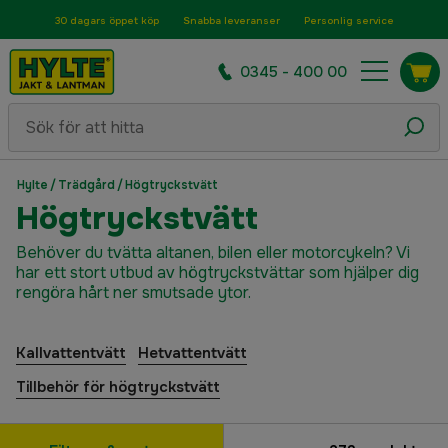
30 dagars öppet köp
Snabba leveranser
Personlig service
0345 - 400 00
Hylte
/
Trädgård
/
Högtryckstvätt
Högtryckstvätt
Behöver du tvätta altanen, bilen eller motorcykeln? Vi
har ett stort utbud av högtryckstvättar som hjälper dig
rengöra hårt ner smutsade ytor.
Kallvattentvätt
Hetvattentvätt
Tillbehör för högtryckstvätt