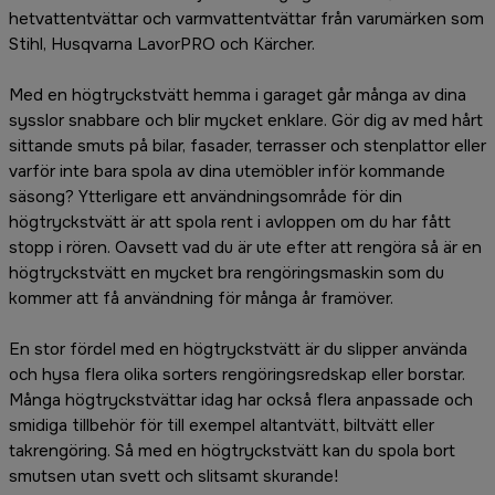
hetvattentvättar och varmvattentvättar från varumärken som
Stihl, Husqvarna LavorPRO och Kärcher.
Med en högtryckstvätt hemma i garaget går många av dina
sysslor snabbare och blir mycket enklare. Gör dig av med hårt
sittande smuts på bilar, fasader, terrasser och stenplattor eller
varför inte bara spola av dina utemöbler inför kommande
säsong? Ytterligare ett användningsområde för din
högtryckstvätt är att spola rent i avloppen om du har fått
stopp i rören. Oavsett vad du är ute efter att rengöra så är en
högtryckstvätt en mycket bra rengöringsmaskin som du
kommer att få användning för många år framöver.
En stor fördel med en högtryckstvätt är du slipper använda
och hysa flera olika sorters rengöringsredskap eller borstar.
Många högtryckstvättar idag har också flera anpassade och
smidiga tillbehör för till exempel altantvätt, biltvätt eller
takrengöring. Så med en högtryckstvätt kan du spola bort
smutsen utan svett och slitsamt skurande!