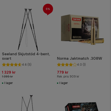
5%
Seeland Skjutstöd 4-bent,
svart
Norma Jaktmatch .308W
4.6
(5)
4.0
(1)
1 329 kr
779 kr
1 395 kr
Rek. pris 909 kr
I lager
I lager