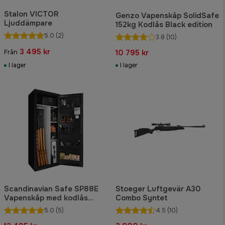
Stalon VICTOR
Genzo Vapenskåp SolidSafe
Ljuddämpare
152kg Kodlås Black edition
5.0
(2)
3.8
(10)
3 495 kr
10 795 kr
Från
I lager
I lager
Scandinavian Safe SP88E
Stoeger Luftgevär A30
Vapenskåp med kodlås
Combo Syntet
Svart
5.0
(5)
4.5
(10)