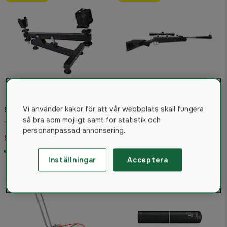
Stoeger Luftgevär X5
Vi använder kakor för att vår webbplats skall fungera
5etta Inskjutningsstöd
Combo Syntet
så bra som möjligt samt för statistik och
4.8
(36)
4.8
(4)
personanpassad annonsering.
599 kr
2 495 kr
I lager
I lager
Inställningar
Acceptera