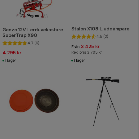
Stalon X108 Ljuddämpare
Genzo 12V Lerduvekastare
SuperTrap X90
4.5
(2)
4.7
(6)
3 425 kr
Från
4 295 kr
Rek. pris 3 795 kr
I lager
I lager