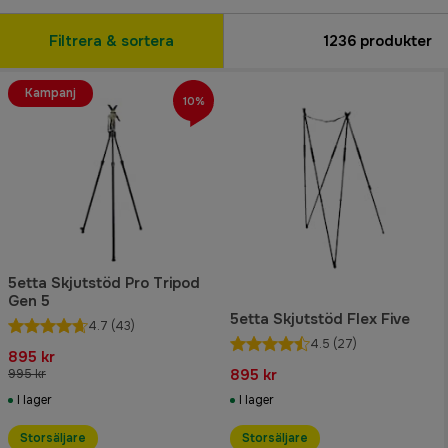
Filtrera & sortera
1236
produkter
Kampanj
10%
5etta Skjutstöd Pro Tripod
Gen 5
5etta Skjutstöd Flex Five
4.7
(43)
4.5
(27)
895 kr
895 kr
995 kr
I lager
I lager
Storsäljare
Storsäljare