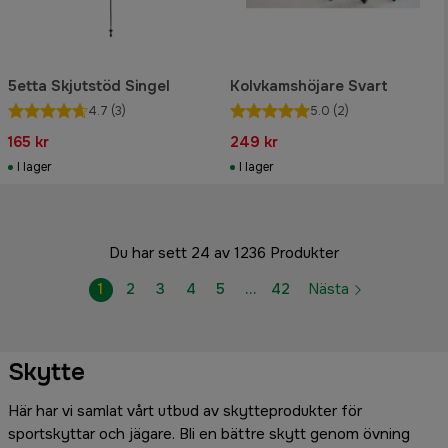
5etta Skjutstöd Singel
Kolvkamshöjare Svart
4.7
(3)
5.0
(2)
165 kr
249 kr
I lager
I lager
Du har sett 24 av 1236 Produkter
1
2
3
4
5
…
42
Nästa
Skytte
Här har vi samlat vårt utbud av skytteprodukter för
sportskyttar och jägare. Bli en bättre skytt genom övning