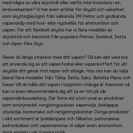
med några av våra skjutmål eller varför inte investera i en
lerduvekastare? Vi har även artiklar för skydd och säkerhet
som skytteglasögon från välkända 3M Peltor och godkända
vapenskåp med kod- eller nyckellås för ammunition och
vapen. För ett flexibelt skytte har vi flera modeller av
skjutstöd och benstöd från populära Primos, Seeland, 5etta
och Viper-Flex Styx.
Reser du långa sträckor med ditt vapen? Då kan det vara bra
att använda sig av ett vapenfodral eller vapenkoffert för att
skydda ditt gevär mot repor och slitage. Hos oss kan du välja
bland flera modeller från Tikka, 5etta, Sako, Beretta Plano och
Sauer. Vill du hålla ditt vapen i topptrim i många år framöver så
kan vi även rekommendera dig att ta en titt på vår
vapenvårdsavdelning. Där finns ett stort urval av produkter
som smörjmedel, rengöringssatser, vapenolja, läsklappar,
stockolja, boresnake och rengöringsborstar. Övriga produkter
i vårt sortiment är ljuddämpare och tillbehör, patronaskar,
patronbälten och vapenremmar. Vi säljer även ammunition,
dock endast i vår fysiska butik.