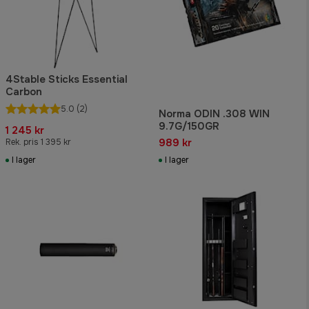
4Stable Sticks Essential
Carbon
5.0
(2)
Norma ODIN .308 WIN
9.7G/150GR
1 245 kr
989 kr
Rek. pris 1 395 kr
I lager
I lager