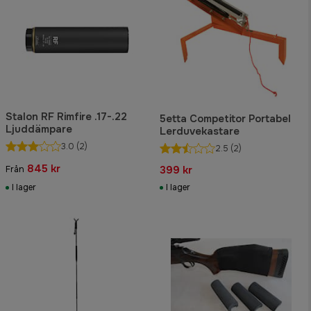
Stalon RF Rimfire .17-.22
5etta Competitor Portabel
Ljuddämpare
Lerduvekastare
3.0
(2)
2.5
(2)
845 kr
399 kr
Från
I lager
I lager