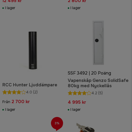
12 495 kr
2 800 kr
I lager
I lager
SSF 3492 | 20 Poäng
Vapenskåp Genzo SolidSafe
RCC Hunter Ljuddämpare
80kg med Nyckellås
4.0
(2)
4.2
(5)
2 700 kr
4 995 kr
Från
I lager
I lager
3%