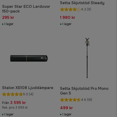
5etta Skjutstöd Steady
Super Star ECO Lerduvor
4.2
(9)
150-pack
295 kr
1 980 kr
I lager
I lager
Stalon XE108 Ljuddämpare
5etta Skjutstöd Pro Mono
Gen 5
5.0
(4)
4.6
(16)
3 595 kr
Från
499 kr
Rek. pris 3 995 kr
I lager
I lager