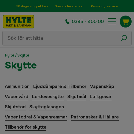
30 dagars öppet köp
Snabba leveranser
Personlig service
0345 - 400 00
Hylte
/
Skytte
Skytte
Ammunition
Ljuddämpare & Tillbehör
Vapenskåp
Vapenvård
Lerduveskytte
Skjutmål
Luftgevär
Skjutstöd
Skytteglasögon
Vapenfodral & Vapenremmar
Patronaskar & Hållare
Tillbehör för skytte