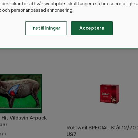
nder kakor för att vår webbplats skall fungera så bra som möjligt s
enfodral & Vapenremmar
ik och personanpassad annonsering.
Inställningar
Acceptera
1236
produkter
 Hit Vildsvin 4-pack
ppar
Rottweil SPECIAL Stål 12/70
US7
0
(1)