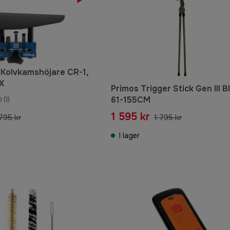
k Kolvkamshöjare CR-1,
X
Primos Trigger Stick Gen III 
61-155CM
0
(1)
1 595 kr
 795 kr
1 795 kr
I lager