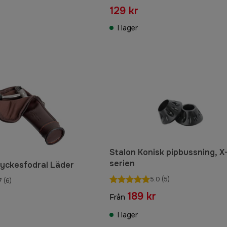
129 kr
I lager
Stalon Konisk pipbussning, X
serien
tyckesfodral Läder
5.0
(5)
7
(6)
189 kr
Från
I lager