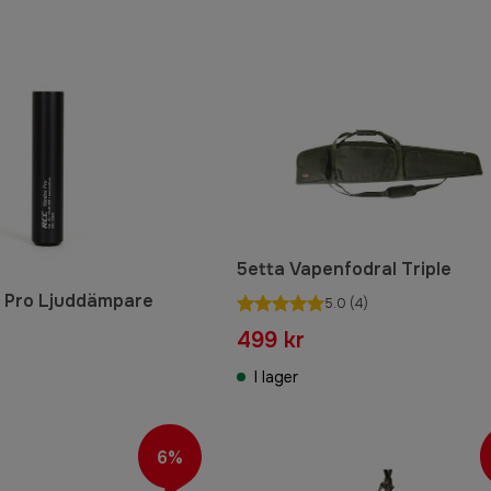
5etta Vapenfodral Triple
e Pro Ljuddämpare
5.0
(4)
499 kr
I lager
6%