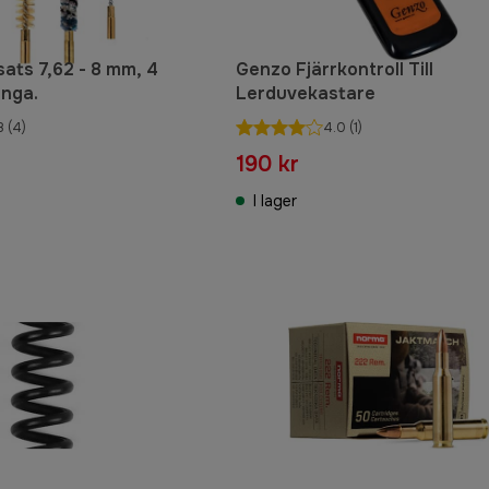
sats 7,62 - 8 mm, 4
Genzo Fjärrkontroll Till
änga.
Lerduvekastare
8
(4)
4.0
(1)
190 kr
I lager