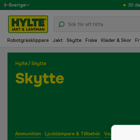
30 da
Sverige
Danmark
Suomi
Robotgräsklippare
Jakt
Skytte
Fiske
Kläder & Skor
Fr
Norge
Deutschland
Hylte
/
Skytte
Skytte
Ammunition
Ljuddämpare & Tillbehör
Vapenskåp
Va