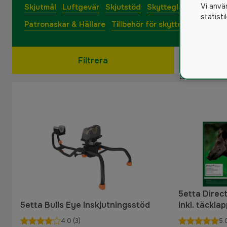
Vi anvä
Skjutmål
Luftgevär
Skjutstöd
Skytteglasögon
Vap
statist
Patronaskar & Hållare
Tillbehör för skytte
Filtrera
5etta Direct
5etta Bulls Eye Inskjutningsstöd
inkl. täckla
4.0
(3)
5.