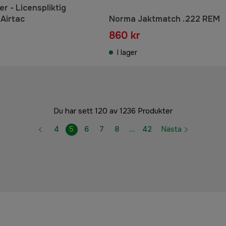
r - Licenspliktig
 Airtac
Norma Jaktmatch .222 REM
860 kr
I lager
Du har sett 120 av 1236 Produkter
4
5
6
7
8
…
42
Nästa