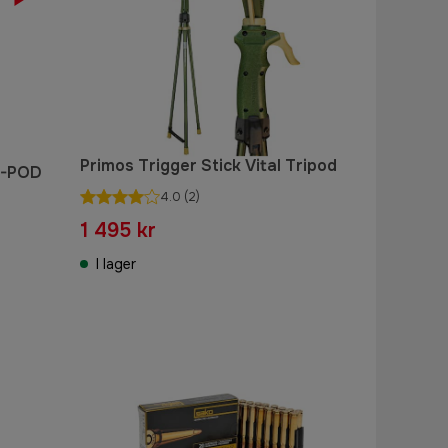
Primos Trigger Stick Vital Tripod
BI-POD
4.0
(2)
1 495 kr
I lager