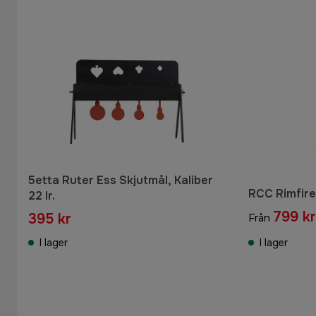
5etta Ruter Ess Skjutmål, Kaliber
RCC Rimfir
22 lr.
799 kr
395 kr
Från
I lager
I lager