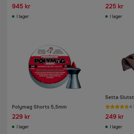
945 kr
225 kr
I lager
I lager
5etta Sluts
Polymag Shorts 5,5mm
4.
229 kr
249 kr
I lager
I lager