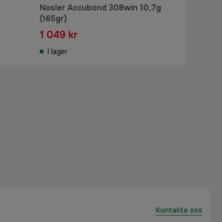
Nosler Accubond 308win 10,7g
(165gr)
1 049 kr
I lager
Kontakta oss