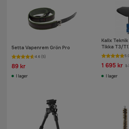
Kalix Tekni
Tikka T3/T1
5etta Vapenrem Grön Pro
5.
4.6
(5)
1 695 kr
89 kr
1
I lager
I lager