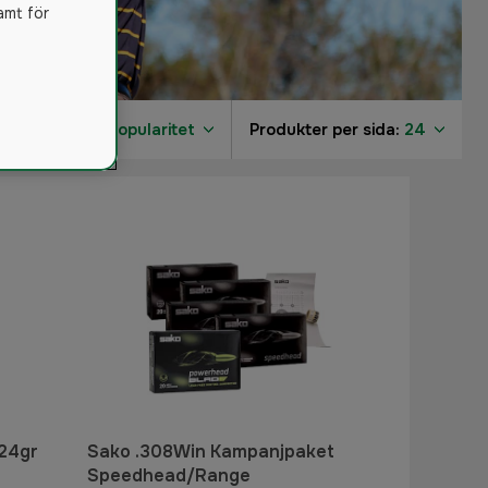
amt för
Sortera på:
Popularitet
Produkter per sida:
24
 24gr
Sako .308Win Kampanjpaket
Speedhead/Range