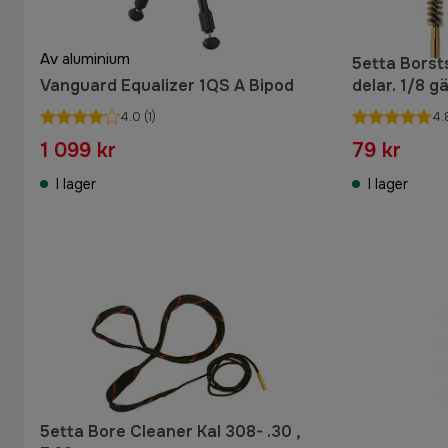
Av aluminium
5etta Borst
Vanguard Equalizer 1QS A Bipod
delar. 1/8 g
4.0
(1)
4.
1 099 kr
79 kr
I lager
I lager
5etta Bore Cleaner Kal 308- .30 ,