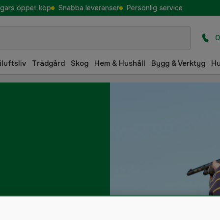
gars öppet köp
Snabba leveranser
Personlig service
0
iluftsliv
Trädgård
Skog
Hem & Hushåll
Bygg & Verktyg
H
penvård
Lerduveskytte