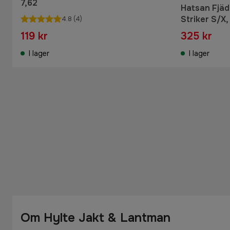
7,62
Hatsan Fjäde
Striker S/X,
4.8
(4)
119 kr
325 kr
I lager
I lager
Om Hylte Jakt & Lantman