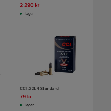
2 290 kr
I lager
-
CCI .22LR Standard
79 kr
I lager