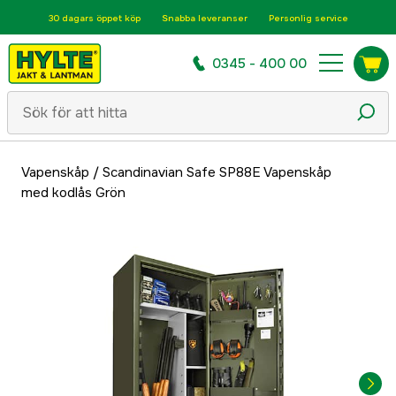
30 dagars öppet köp
Snabba leveranser
Personlig service
0345 - 400 00
Vapenskåp
/
Scandinavian Safe SP88E Vapenskåp
med kodlås Grön