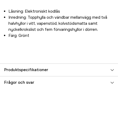
Låsning: Elektroniskt kodlås
Inredning: Topphylla och vändbar mellanvägg med två
halvhyllor i vitt, vapenstöd, kolvstödsmatta samt
nyckelkrokslist och fem förvaringshyllor i dörren.
Färg: Grönt
Produktspecifikationer
Låsning
Kodlås
Frågor och svar
Vikt
152 kg
Höjd
1500 mm
Bredd
550 mm