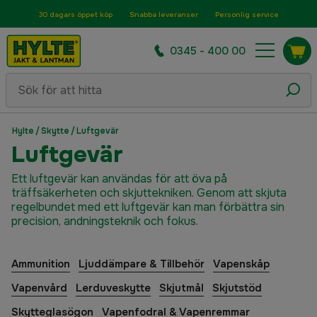
30 dagars öppet köp
Snabba leveranser
Personlig service
0345 - 400 00
Hylte
/
Skytte
/
Luftgevär
Luftgevär
Ett luftgevär kan användas för att öva på
träffsäkerheten och skjuttekniken. Genom att skjuta
regelbundet med ett luftgevär kan man förbättra sin
precision, andningsteknik och fokus.
Ammunition
Ljuddämpare & Tillbehör
Vapenskåp
Vapenvård
Lerduveskytte
Skjutmål
Skjutstöd
Skytteglasögon
Vapenfodral & Vapenremmar