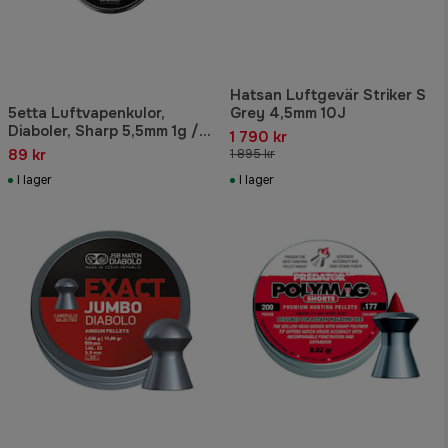
Hatsan Luftgevär Striker S
5etta Luftvapenkulor,
Grey 4,5mm 10J
Diaboler, Sharp 5,5mm 1g /
1 790 kr
15,43gr 250pcs
89 kr
1 895 kr
I lager
I lager