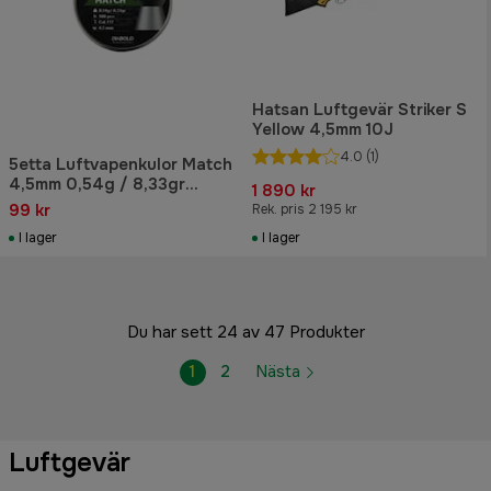
Hatsan Luftgevär Striker S
Yellow 4,5mm 10J
4.0
(1)
5etta Luftvapenkulor Match
4,5mm 0,54g / 8,33gr
1 890 kr
500pcs
99 kr
Rek. pris 2 195 kr
I lager
I lager
Du har sett 24 av 47 Produkter
1
2
Nästa
Luftgevär