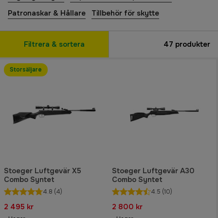
Patronaskar & Hållare
Tillbehör för skytte
Filtrera & sortera
47
produkter
Storsäljare
Stoeger Luftgevär X5
Stoeger Luftgevär A30
Combo Syntet
Combo Syntet
4.8
(4)
4.5
(10)
2 495 kr
2 800 kr