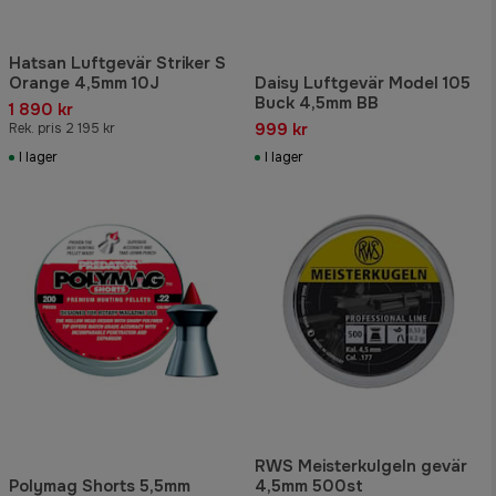
Hatsan Luftgevär Striker S
Orange 4,5mm 10J
Daisy Luftgevär Model 105
Buck 4,5mm BB
1 890 kr
999 kr
Rek. pris 2 195 kr
I lager
I lager
RWS Meisterkulgeln gevär
Polymag Shorts 5,5mm
4,5mm 500st