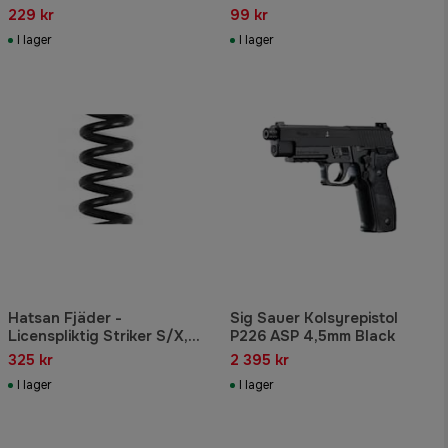
229 kr
99 kr
I lager
I lager
Hatsan Fjäder -
Sig Sauer Kolsyrepistol
Licenspliktig Striker S/X,
P226 ASP 4,5mm Black
Airtac
325 kr
2 395 kr
I lager
I lager