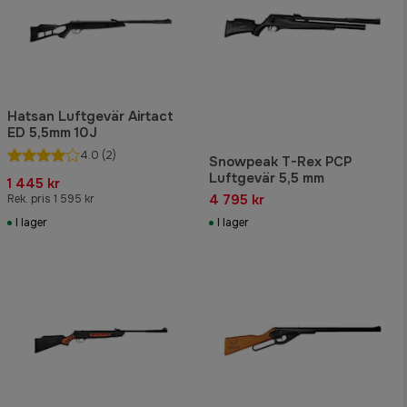
Hatsan Luftgevär Airtact
ED 5,5mm 10J
4.0
(2)
Snowpeak T-Rex PCP
Luftgevär 5,5 mm
1 445 kr
4 795 kr
Rek. pris 1 595 kr
I lager
I lager