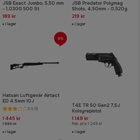
JSB Exact Jumbo, 5,50 mm
JSB Predator Polymag
- 1,030G 500 St
Shots, 4,50mm - 0,520g
189 kr
219 kr
I lager
I lager
9%
Hatsan Luftgevär Airtact
ED 4,5mm 10J
T4E TR 50 Gen2 7,5J
3.0
(1)
Kolsyrepistol
1 445 kr
1 149 kr
1 595 kr
Rek. pris 1 249 kr
I lager
I lager