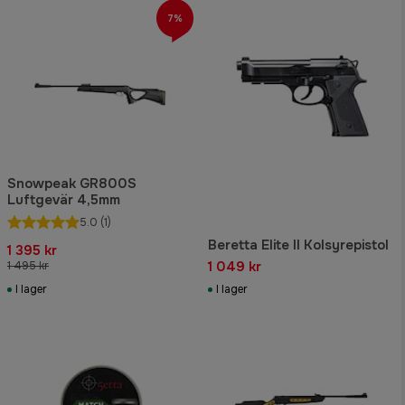
7%
Snowpeak GR800S
Luftgevär 4,5mm
5.0
(1)
Beretta Elite II Kolsyrepistol
1 395 kr
1 049 kr
1 495 kr
I lager
I lager