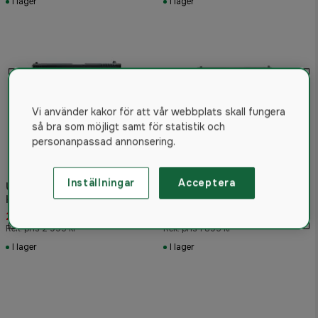
I lager
I lager
Vi använder kakor för att vår webbplats skall fungera
så bra som möjligt samt för statistik och
personanpassad annonsering.
Inställningar
Acceptera
Umarex Glock 17
Glock 19 Gen4 MOS CO2
Kolsyrepistol
Luftpistol 4,5mm BB
2 380 kr
1 785 kr
Rek. pris 2 995 kr
Rek. pris 1 895 kr
I lager
I lager