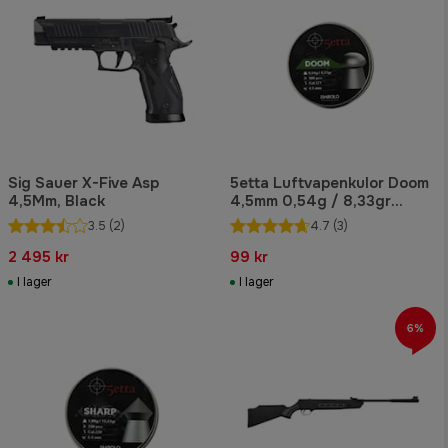
Sig Sauer X-Five Asp
5etta Luftvapenkulor Doom
4,5Mm, Black
4,5mm 0,54g / 8,33gr
500pcs
3.5
(2)
4.7
(3)
2 495 kr
99 kr
I lager
I lager
6%