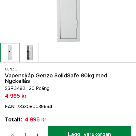
GENZO
Vapenskåp Genzo SolidSafe 80kg med
Nyckellås
SSF 3492 | 20 Poäng
4 995 kr
EAN
:
7333080039664
Totalt
:
4 995 kr
×
+
Lägg i varukorgen