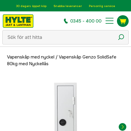
30 dagars öppet köp
Snabba leveranser
Personlig service
0345 - 400 00
Vapenskåp med nyckel
/
Vapenskåp Genzo SolidSafe
80kg med Nyckellås