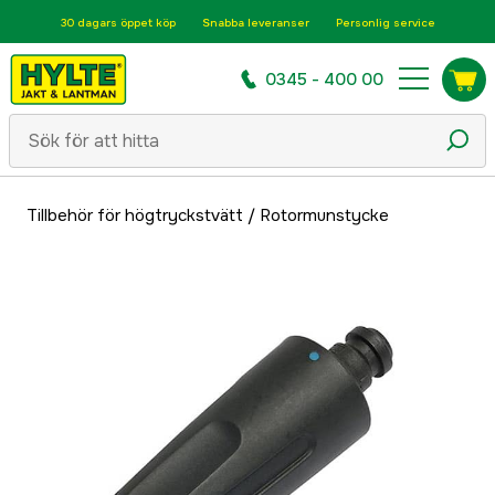
30 dagars öppet köp
Snabba leveranser
Personlig service
0345 - 400 00
Tillbehör för högtryckstvätt
/
Rotormunstycke