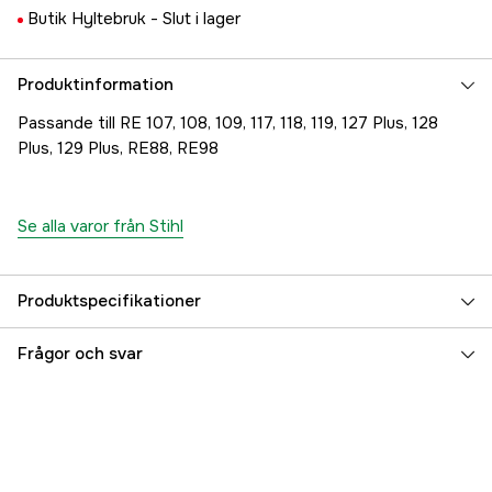
Butik Hyltebruk -
Slut i lager
Produktinformation
Passande till RE 107, 108, 109, 117, 118, 119, 127 Plus, 128
Plus, 129 Plus, RE88, RE98
Se alla varor från Stihl
Produktspecifikationer
Global Garanti
yes
Frågor och svar
Garanti
1 år
Referensnummer
1000097006
Tillverkarens artikelnummer
49005001698