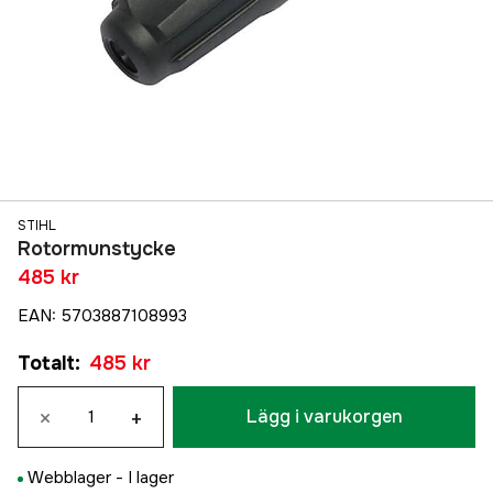
STIHL
Rotormunstycke
485 kr
EAN
:
5703887108993
Totalt
:
485 kr
×
+
Lägg i varukorgen
Webblager -
I lager