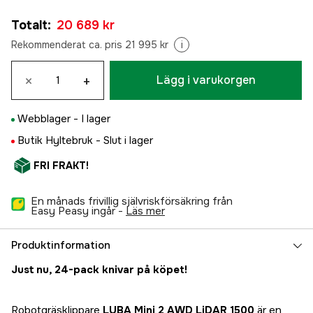
Totalt
:
20 689 kr
Rekommenderat ca. pris 21 995 kr
i
×
+
Lägg i varukorgen
Webblager -
I lager
Butik Hyltebruk -
Slut i lager
FRI FRAKT!
En månads frivillig självriskförsäkring från
Easy Peasy ingår -
läs mer
Produktinformation
Just nu, 24-pack knivar på köpet!
Robotgräsklippare
LUBA Mini 2 AWD LiDAR 1500
är en