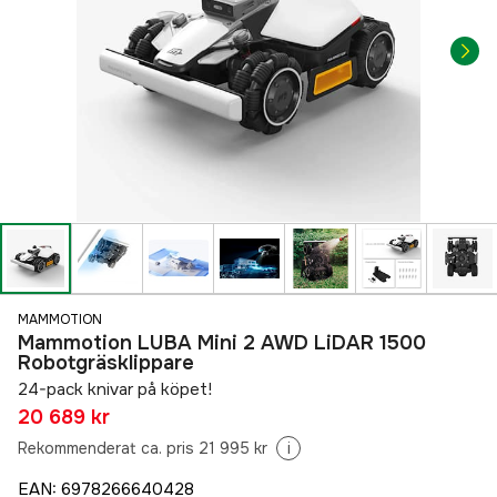
MAMMOTION
Mammotion LUBA Mini 2 AWD LiDAR 1500
Robotgräsklippare
24-pack knivar på köpet!
20 689 kr
Rekommenderat ca. pris 21 995 kr
i
EAN
:
6978266640428