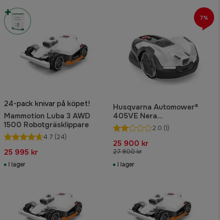
7%
24-pack knivar på köpet!
Husqvarna Automower®
Mammotion Luba 3 AWD
405VE Nera
1500 Robotgräsklippare
Robotgräsklippare
2.0
(1)
4.7
(24)
25 900 kr
25 995 kr
27 900 kr
I lager
I lager