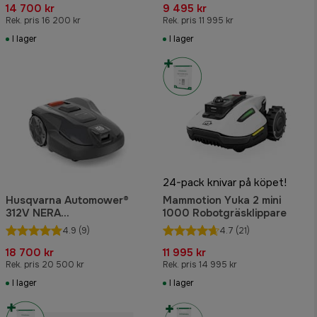
14 700 kr
9 495 kr
Rek. pris 16 200 kr
Rek. pris 11 995 kr
I lager
I lager
24-pack knivar på köpet!
Husqvarna Automower®
Mammotion Yuka 2 mini
312V NERA
1000 Robotgräsklippare
Robotgräsklippare
4.9
(9)
4.7
(21)
18 700 kr
11 995 kr
Rek. pris 20 500 kr
Rek. pris 14 995 kr
I lager
I lager