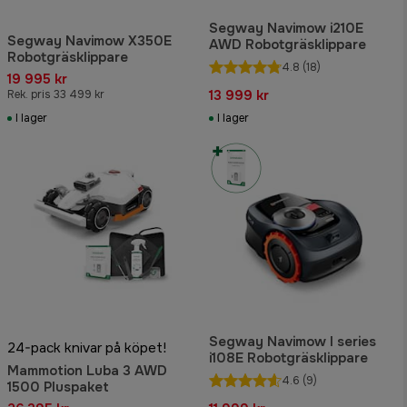
Segway Navimow i210E
Segway Navimow X350E
AWD Robotgräsklippare
Robotgräsklippare
4.8
(18)
19 995 kr
13 999 kr
Rek. pris 33 499 kr
I lager
I lager
Segway Navimow I series
24-pack knivar på köpet!
i108E Robotgräsklippare
Mammotion Luba 3 AWD
4.6
(9)
1500 Pluspaket