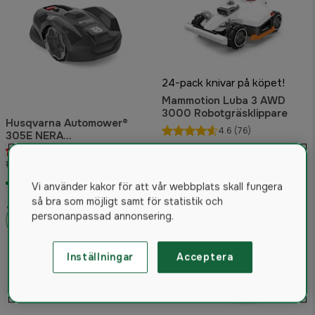
24-pack knivar på köpet!
Mammotion Luba 3 AWD
3000 Robotgräsklippare
Husqvarna Automower®
4.6
(76)
305E NERA
Robotgräsklippare
11 990 kr
29 695 kr
19 900 kr
Rek. pris 30 995 kr
I lager
I lager
Vi använder kakor för att vår webbplats skall fungera
så bra som möjligt samt för statistik och
personanpassad annonsering.
Inställningar
Acceptera