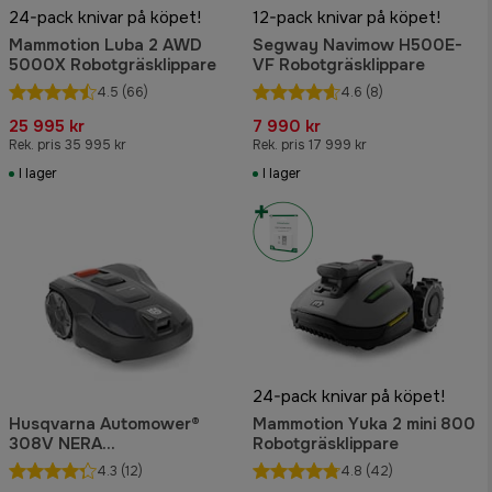
24-pack knivar på köpet!
12-pack knivar på köpet!
Mammotion Luba 2 AWD
Segway Navimow H500E-
5000X Robotgräsklippare
VF Robotgräsklippare
4.5
(66)
4.6
(8)
25 995 kr
7 990 kr
Rek. pris 35 995 kr
Rek. pris 17 999 kr
I lager
I lager
24-pack knivar på köpet!
Husqvarna Automower®
Mammotion Yuka 2 mini 800
308V NERA
Robotgräsklippare
Robotgräsklippare
4.3
(12)
4.8
(42)