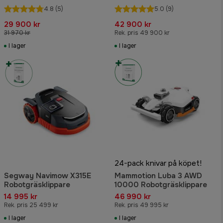
Robotgräsklippare
Robotgräsklippare
4.8
(5)
5.0
(9)
29 900 kr
42 900 kr
31 970 kr
Rek. pris 49 900 kr
I lager
I lager
24-pack knivar på köpet!
Segway Navimow X315E
Mammotion Luba 3 AWD
Robotgräsklippare
10000 Robotgräsklippare
14 995 kr
46 990 kr
Rek. pris 25 499 kr
Rek. pris 49 995 kr
I lager
I lager