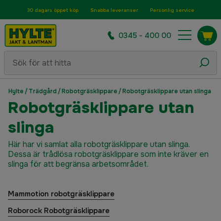
30 dagars öppet köp
Snabba leveranser
Personlig service
0345 - 400 00
Hylte
/
Trädgård
/
Robotgräsklippare
/
Robotgräsklippare utan slinga
Robotgräsklippare utan
slinga
Här har vi samlat alla robotgräsklippare utan slinga.
Dessa är trådlösa robotgräsklippare som inte kräver en
slinga för att begränsa arbetsområdet.
Mammotion robotgräsklippare
Roborock Robotgräsklippare