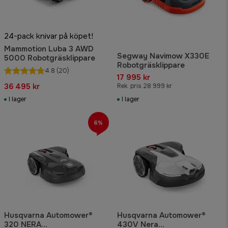
24-pack knivar på köpet!
Mammotion Luba 3 AWD
Segway Navimow X330E
5000 Robotgräsklippare
Robotgräsklippare
4.8
(20)
17 995 kr
36 495 kr
Rek. pris 28 999 kr
I lager
I lager
6%
Husqvarna Automower®
Husqvarna Automower®
320 NERA
430V Nera