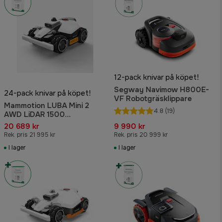
12-pack knivar på köpet!
Segway Navimow H800E-
24-pack knivar på köpet!
VF Robotgräsklippare
Mammotion LUBA Mini 2
4.8
(19)
AWD LiDAR 1500
Robotgräsklippare
20 689 kr
9 990 kr
Rek. pris 21 995 kr
Rek. pris 20 999 kr
I lager
I lager