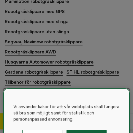
Mammotion robotgräsklippare
Robotgräsklippare med GPS
Robotgräsklippare med slinga
Robotgräsklippare utan slinga
Segway Navimow robotgräsklippare
Robotgräsklippare AWD
Husqvarna Automower robotgräsklippare
Gardena robotgräsklippare
STIHL robotgräsklippare
Tillbehör för robotgräsklippare
Dekaler robotgräsklippare
Reservdelar för robotgräsklippare
Vi använder kakor för att vår webbplats skall fungera
så bra som möjligt samt för statistik och
personanpassad annonsering.
Filtrera & sortera
8
produkter