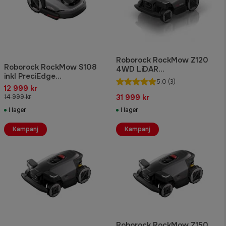
Roborock RockMow Z120
Roborock RockMow S108
4WD LiDAR
inkl PreciEdge
Robotgräsklippare
5.0
(3)
Robotgräsklippare
12 999 kr
31 999 kr
14 999 kr
I lager
I lager
Kampanj
Kampanj
Roborock RockMow Z150