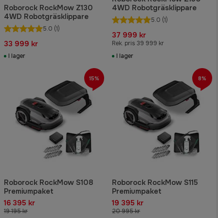
Roborock RockMow Z130
4WD Robotgräsklippare
4WD Robotgräsklippare
5.0
(1)
5.0
(1)
37 999 kr
33 999 kr
Rek. pris 39 999 kr
I lager
I lager
15%
8%
Roborock RockMow S108
Roborock RockMow S115
Premiumpaket
Premiumpaket
16 395 kr
19 395 kr
19 195 kr
20 995 kr