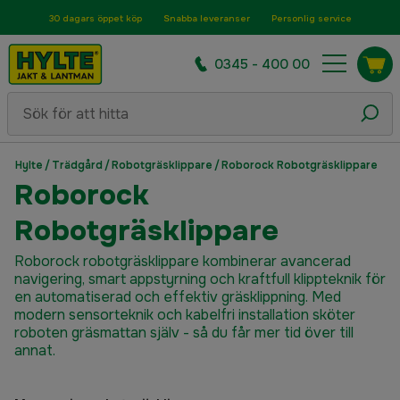
30 dagars öppet köp
Snabba leveranser
Personlig service
0345 - 400 00
Hylte
/
Trädgård
/
Robotgräsklippare
/
Roborock Robotgräsklippare
Roborock
Robotgräsklippare
Roborock robotgräsklippare kombinerar avancerad
navigering, smart appstyrning och kraftfull klippteknik för
en automatiserad och effektiv gräsklippning. Med
modern sensorteknik och kabelfri installation sköter
roboten gräsmattan själv - så du får mer tid över till
annat.