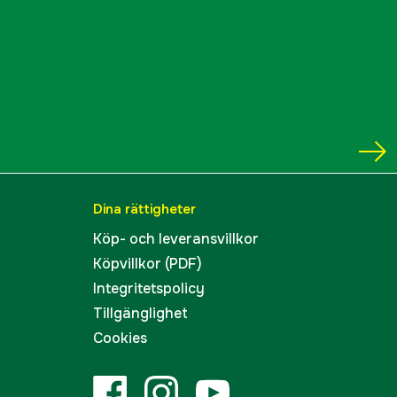
justering
yes
18 st
yes
IPX6
Dina rättigheter
yes
Köp- och leveransvillkor
Köpvillkor (PDF)
22 cm
Integritetspolicy
60 mm
Tillgänglighet
Cookies
20 mm