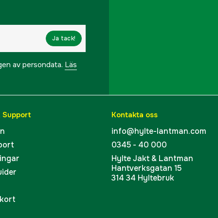
Elektronisk klipphöjds
Ja tack!
Extra knivar som ingår
ngen av persondata.
Läs
Flytande knivdisk
Kapslingsklass
& Support
Kontakta oss
Kantklippning
en
info@hylte-lantman.com
port
0345 - 40 000
Klippbredd
ingar
Hylte Jakt & Lantman
Hantverksgatan 15
Klipphöjd max
uider
314 34 Hyltebruk
Klipphöjd min
kort