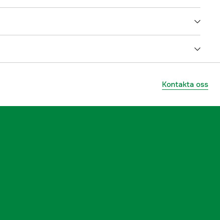
800 m²
arbetsområdet
45 %
Kontakta oss
Roborock
yes
4.6 Ah
Slingfri
yes
Bakhjul