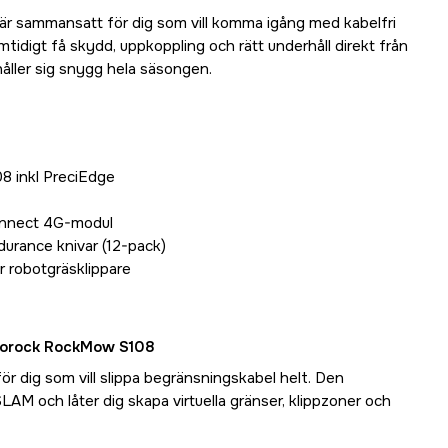
är sammansatt för dig som vill komma igång med kabelfri
tidigt få skydd, uppkoppling och rätt underhåll direkt från
håller sig snygg hela säsongen.
 inkl PreciEdge
nnect 4G-modul
rance knivar (12-pack)
r robotgräsklippare
oborock RockMow S108
 dig som vill slippa begränsningskabel helt. Den
AM och låter dig skapa virtuella gränser, klippzoner och