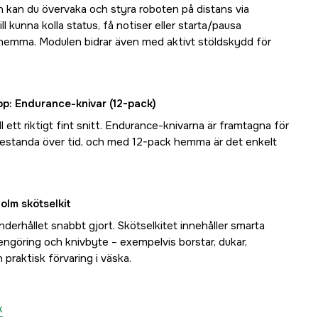
an du övervaka och styra roboten på distans via
l kunna kolla status, få notiser eller starta/pausa
r hemma. Modulen bidrar även med aktivt stöldskydd för
opp: Endurance-knivar (12-pack)
ll ett riktigt fint snitt. Endurance-knivarna är framtagna för
prestanda över tid, och med 12-pack hemma är det enkelt
olm skötselkit
 underhållet snabbt gjort. Skötselkitet innehåller smarta
rengöring och knivbyte – exempelvis borstar, dukar,
 praktisk förvaring i väska.
k