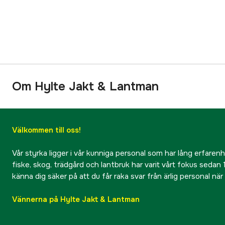
Om Hylte Jakt & Lantman
Välkommen till oss!
Vår styrka ligger i vår kunniga personal som har lång erfarenhet
fiske, skog, trädgård och lantbruk har varit vårt fokus sedan 1
känna dig säker på att du får raka svar från ärlig personal nä
Vännerna på Hylte Jakt & Lantman