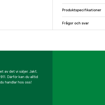
Produktspecifikationer
Maximalt klippområde
Frågor och svar
Maximal lutning inom 
App-stöd
Avspolningsbar
Batterikapacitet
 av det vi säljer. Jakt,
911. Därför kan du alltid
Begränsning
r du handlar hos oss!
Belysning
Drivande hjul