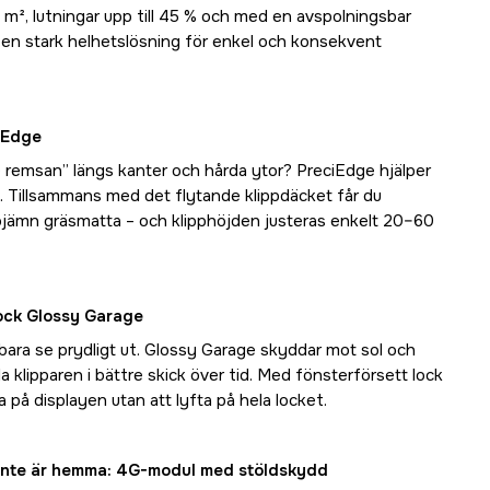
0 m², lutningar upp till 45 % och med en avspolningsbar
t en stark helhetslösning för enkel och konsekvent
iEdge
e remsan” längs kanter och hårda ytor? PreciEdge hjälper
lut. Tillsammans med det flytande klippdäcket får du
ojämn gräsmatta – och klipphöjden justeras enkelt 20–60
ock Glossy Garage
bara se prydligt ut. Glossy Garage skyddar mot sol och
lla klipparen i bättre skick över tid. Med fönsterförsett lock
a på displayen utan att lyfta på hela locket.
u inte är hemma: 4G-modul med stöldskydd