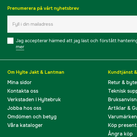
Prenumerera på vårt nyhetsbrev
Jag accepterar härmed att jag läst och förstått hanteri
mer
Om Hylte Jakt & Lantman
Kundtjänst 
Mina sidor
Retur & byt
Kontakta oss
Teknisk sup
Verkstaden i Hyltebruk
Bruksanvisn
Jobba hos oss
Artiklar & G
Omdömen och betyg
Varumärken
Våra kataloger
Köp present
Ångra köp