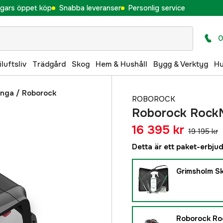
gars öppet köp
Snabba leveranser
Personlig service
0
iluftsliv
Trädgård
Skog
Hem & Hushåll
Bygg & Verktyg
H
inga
/
Roborock
ROBOROCK
Roborock Rock
16 395 kr
19 195 kr
Detta är ett paket-erbju
Grimsholm Sk
Roborock Ro