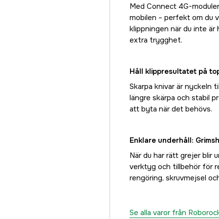
Med Connect 4G-modulen k
mobilen – perfekt om du vil
klippningen när du inte ä
extra trygghet.
Håll klippresultatet på t
Skarpa knivar är nyckeln ti
längre skärpa och stabil 
att byta när det behövs.
Enklare underhåll: Grimsh
När du har rätt grejer blir
verktyg och tillbehör för 
rengöring, skruvmejsel och
Se alla varor från Roboroc