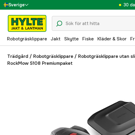
30 da
Sverige
Danmark
Suomi
Robotgräsklippare
Jakt
Skytte
Fiske
Kläder & Skor
Fr
Norge
Deutschland
Trädgård
/
Robotgräsklippare
/
Robotgräsklippare utan sl
RockMow S108 Premiumpaket