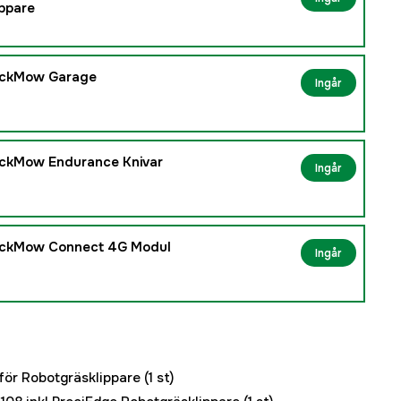
ppare
ockMow Garage
Ingår
ckMow Endurance Knivar
Ingår
ockMow Connect 4G Modul
Ingår
för Robotgräsklippare
(1 st)