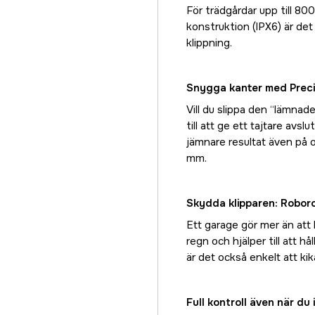
För trädgårdar upp till 80
konstruktion (IPX6) är de
klippning.
Snygga kanter med Prec
Vill du slippa den “lämnad
till att ge ett tajtare avs
jämnare resultat även på 
mm.
Skydda klipparen: Robor
Ett garage gör mer än att 
regn och hjälper till att hå
är det också enkelt att kik
Full kontroll även när d