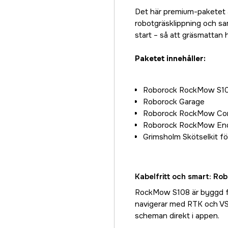
Det här premium-paketet 
robotgräsklippning och sam
start – så att gräsmattan 
Paketet innehåller:
Roborock RockMow S108
Roborock Garage
Roborock RockMow Co
Roborock RockMow Endu
Grimsholm Skötselkit fö
Kabelfritt och smart: R
RockMow S108 är byggd för
navigerar med RTK och VSL
scheman direkt i appen.