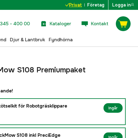
Privat
Företag
Logga in
345 - 400 00
Kataloger
Kontakt
und
Djur & Lantbruk
Fyndhörna
Mow S108 Premiumpaket
dande!
ötselkit för Robotgräsklippare
Ingår
ckMow S108 inkl PreciEdge
Ingår