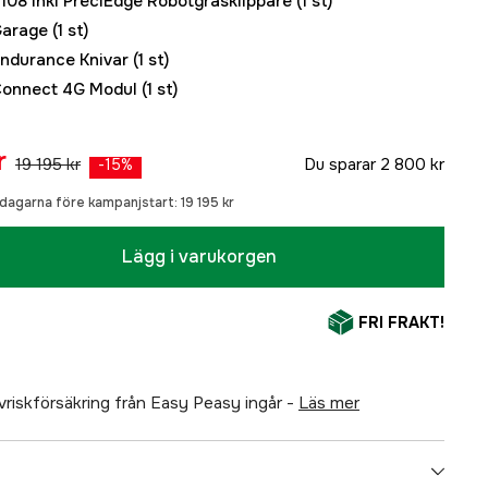
08 inkl PreciEdge Robotgräsklippare
(1 st)
Garage
(1 st)
ndurance Knivar
(1 st)
onnect 4G Modul
(1 st)
r
19 195 kr
Du sparar
2 800 kr
-
15
%
0 dagarna före kampanjstart:
19 195 kr
Lägg i varukorgen
FRI FRAKT!
älvriskförsäkring från Easy Peasy ingår -
läs mer