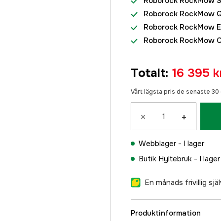
Roborock RockMow S1
Roborock RockMow 
Roborock RockMow E
Roborock RockMow C
Totalt
:
16 395 k
Vårt lägsta pris de senaste 3
×
+
Webblager -
I lager
Butik Hyltebruk -
I lager
En månads frivillig sj
Produktinformation