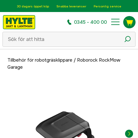
30 dagars öppet köp
Snabba leveranser
Personlig service
0345 - 400 00
Tillbehör för robotgräsklippare
/
Roborock RockMow
Garage