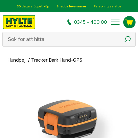
30 dagars öppet köp
Snabba leveranser
Personlig service
0345 - 400 00
Hundpejl
/
Tracker Bark Hund-GPS