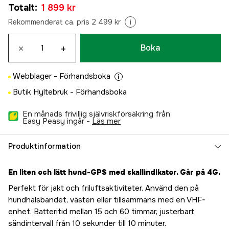
Totalt
:
1 899 kr
Rekommenderat ca. pris 2 499 kr
i
×
+
Boka
Webblager -
Förhandsboka
Butik Hyltebruk -
Förhandsboka
En månads frivillig självriskförsäkring från
Easy Peasy ingår -
läs mer
Produktinformation
En liten och lätt hund-GPS med skallindikator. Går på 4G.
Perfekt för jakt och friluftsaktiviteter. Använd den på
hundhalsbandet, västen eller tillsammans med en VHF-
enhet. Batteritid mellan 15 och 60 timmar, justerbart
sändintervall från 10 sekunder till 10 minuter.