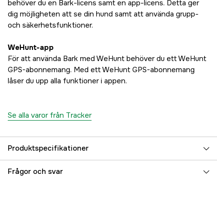
behöver du en Bark-licens samt en app-licens. Detta ger
dig möjligheten att se din hund samt att använda grupp-
och säkerhetsfunktioner.
WeHunt-app
För att använda Bark med WeHunt behöver du ett WeHunt
GPS-abonnemang. Med ett WeHunt GPS-abonnemang
låser du upp alla funktioner i appen.
Se alla varor från Tracker
Produktspecifikationer
Referensnummer
3000043253
Frågor och svar
Tillverkarens artikelnummer
40212
EAN
6438103000247