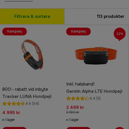
Filtrera & sortera
113
produkter
Kampanj
Kampanj
22%
Inkl. halsband!
800:- rabatt vid inbyte
Garmin Alpha LTE Hundpejl
Tracker LUNA Hundpejl
4.4
(5)
4.6
(54)
2 499 kr
4 995 kr
3 190 kr
I lager
I lager