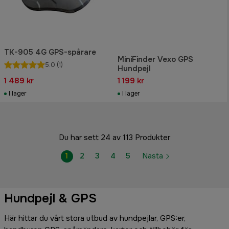
TK-905 4G GPS-spårare
MiniFinder Vexo GPS
5.0
(1)
Hundpejl
1 489 kr
1 199 kr
I lager
I lager
Du har sett 24 av 113 Produkter
1
2
3
4
5
Nästa
Hundpejl & GPS
Här hittar du vårt stora utbud av hundpejlar, GPS:er,