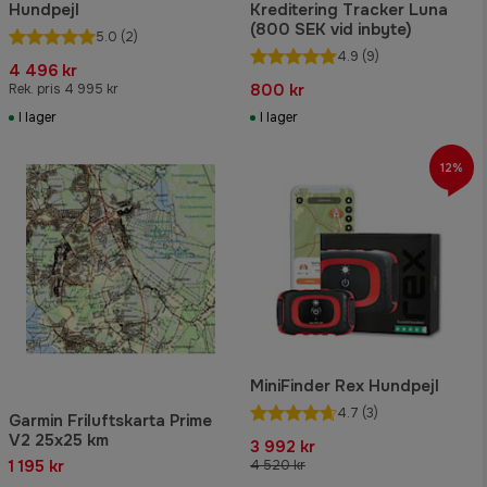
Hundpejl
Kreditering Tracker Luna
(800 SEK vid inbyte)
5.0
(2)
4.9
(9)
4 496 kr
800 kr
Rek. pris 4 995 kr
I lager
I lager
12%
MiniFinder Rex Hundpejl
4.7
(3)
Garmin Friluftskarta Prime
V2 25x25 km
3 992 kr
1 195 kr
4 520 kr