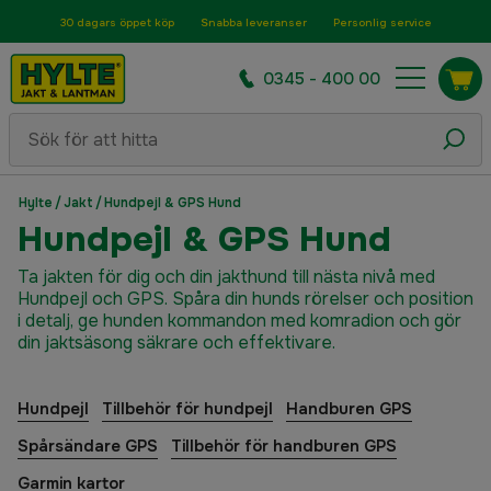
30 dagars öppet köp
Snabba leveranser
Personlig service
0345 - 400 00
Hylte
/
Jakt
/
Hundpejl & GPS Hund
Hundpejl & GPS Hund
Ta jakten för dig och din jakthund till nästa nivå med
Hundpejl och GPS. Spåra din hunds rörelser och position
i detalj, ge hunden kommandon med komradion och gör
din jaktsäsong säkrare och effektivare.
Hundpejl
Tillbehör för hundpejl
Handburen GPS
Spårsändare GPS
Tillbehör för handburen GPS
Garmin kartor