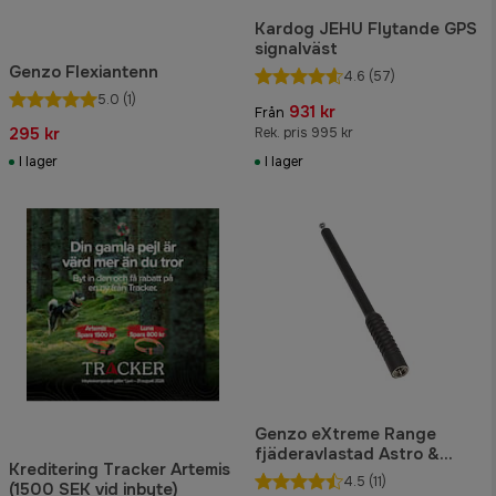
Kardog JEHU Flytande GPS
signalväst
Genzo Flexiantenn
4.6
(57)
5.0
(1)
931 kr
Från
295 kr
Rek. pris 995 kr
I lager
I lager
Genzo eXtreme Range
fjäderavlastad Astro &
Kreditering Tracker Artemis
Alpha antenn
4.5
(11)
(1500 SEK vid inbyte)