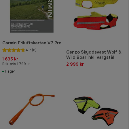
Garmin Friluftskartan V7 Pro
4.7
(6)
Genzo Skyddsväst Wolf &
Wild Boar inkl. vargstål
1 695 kr
2 999 kr
Rek. pris 1 799 kr
I lager