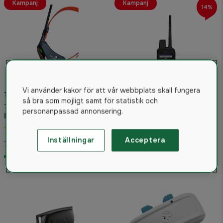
Kampanj
Kampanj
14%
Vi använder kakor för att vår webbplats skall fungera
1500:- rabatt vid inbyte
Garmin Alpha 300i
så bra som möjligt samt för statistik och
Tracker Artemis Easy
Handenhet
personanpassad annonsering.
Hundpejl
5.0
(2)
5.0
(20)
7 499 kr
Inställningar
Acceptera
7 990 kr
8 695 kr
I lager
I lager