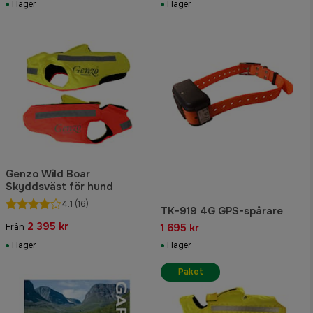
I lager
I lager
Genzo Wild Boar
Skyddsväst för hund
4.1
(16)
TK-919 4G GPS-spårare
2 395 kr
1 695 kr
Från
I lager
I lager
Paket