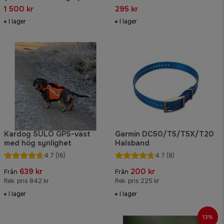
1 500 kr
295 kr
I lager
I lager
Kardog SULO GPS-väst
Garmin DC50/T5/T5X/T20
med hög synlighet
Halsband
4.7
(16)
4.7
(8)
639 kr
200 kr
Från
Från
Rek. pris 842 kr
Rek. pris 225 kr
I lager
I lager
13%