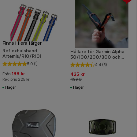
Finns i flera färger
Reflexhalsband
Hållare för Garmin Alpha
Artemis/R10/R10i
50/100/200/300 och
Astro 320
5.0
(1)
4.4
(5)
199 kr
425 kr
Från
Rek. pris 225 kr
489 kr
I lager
I lager