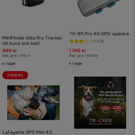
TK-911 Pro 4G GPS-spårare
MiniFinder Atto Pro Tracker
3.3
(8)
till hund och katt
899 kr
1 395 kr
Rek. pris 1 199 kr
Rek. pris 1 695 kr
I lager
I lager
Kampanj
Lafayette GPS Mini 4G