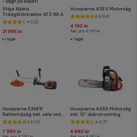
- Vagn på köpet!
Stiga Alpina
Husqvarna 435 II Motorsåg
Trädgårdstraktor AT3 98 A
4.6
(54)
4.3
(3)
4 190 kr
21 995 kr
Rek. pris 6 190 kr
I lager
I lager
Husqvarna 535iFR
Husqvarna 445S Motorsåg
Batteriröjsåg inkl. sele och
inkl. 13" skärutrustning
tre skärutrustningar
4.8
(21)
4.4
(7)
7 990 kr
6 990 kr
Rek. pris 9 290 kr
Rek. pris 8 190 kr