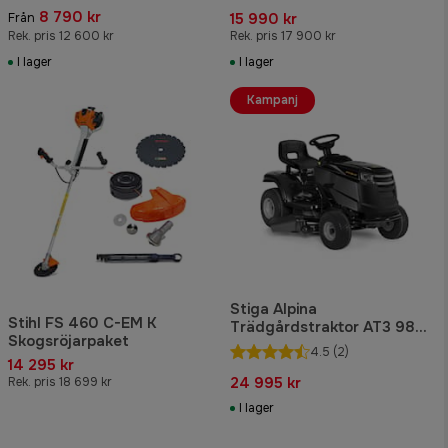
8 790 kr
15 990 kr
Från
Rek. pris 12 600 kr
Rek. pris 17 900 kr
I lager
I lager
Kampanj
Stiga Alpina
Stihl FS 460 C-EM K
Trädgårdstraktor AT3 98
Skogsröjarpaket
HA
4.5
(2)
14 295 kr
24 995 kr
Rek. pris 18 699 kr
I lager