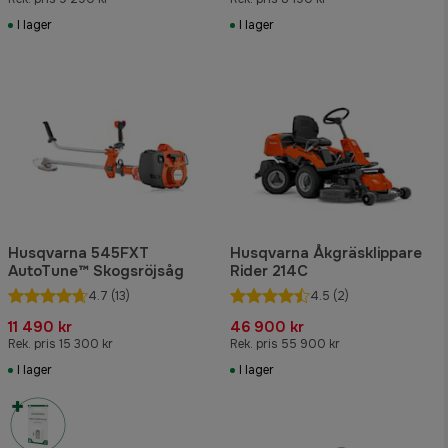
I lager
I lager
Husqvarna 545FXT
Husqvarna Åkgräsklippare
AutoTune™ Skogsröjsåg
Rider 214C
4.7
(13)
4.5
(2)
11 490 kr
46 900 kr
Rek. pris 15 300 kr
Rek. pris 55 900 kr
I lager
I lager