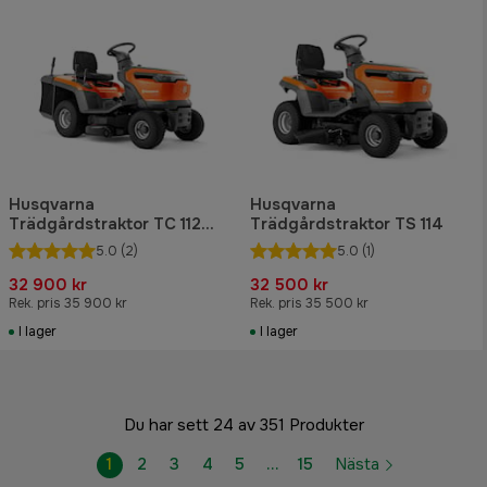
Husqvarna
Husqvarna
Trädgårdstraktor TC 112
Trädgårdstraktor TS 114
med uppsamlare
5.0
(2)
5.0
(1)
32 900 kr
32 500 kr
Rek. pris 35 900 kr
Rek. pris 35 500 kr
I lager
I lager
Du har sett 24 av 351 Produkter
1
2
3
4
5
…
15
Nästa