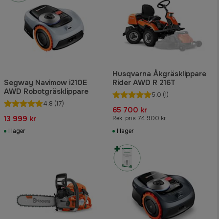
Husqvarna Åkgräsklippare
Segway Navimow i210E
Rider AWD R 216T
AWD Robotgräsklippare
5.0
(1)
4.8
(17)
65 700 kr
13 999 kr
Rek. pris 74 900 kr
I lager
I lager