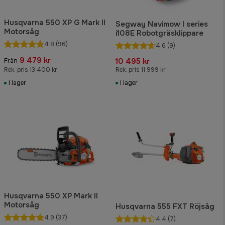
Husqvarna 550 XP G Mark II
Segway Navimow I series
Motorsåg
i108E Robotgräsklippare
4.8
(96)
4.6
(9)
9 479 kr
10 495 kr
Från
Rek. pris 13 400 kr
Rek. pris 11 999 kr
I lager
I lager
Husqvarna 550 XP Mark II
Motorsåg
Husqvarna 555 FXT Röjsåg
4.9
(37)
4.4
(7)