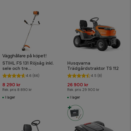
Vägghållare på köpet!
STIHL FS 131 Röjsåg inkl.
Husqvarna
sele och tre
Trädgårdstraktor TS 112
skärutrustningar
4.6
(66)
4.5
(8)
8 290 kr
26 900 kr
Rek. pris 8 890 kr
Rek. pris 29 900 kr
I lager
I lager