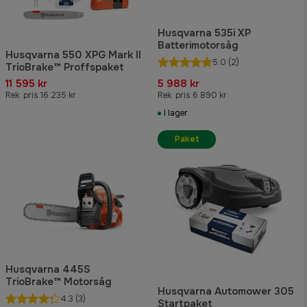
Husqvarna 535i XP
Batterimotorsåg
Husqvarna 550 XPG Mark II
5.0
(2)
TrioBrake™ Proffspaket
11 595 kr
5 988 kr
Rek. pris 16 235 kr
Rek. pris 6 890 kr
I lager
Paket
Husqvarna 445S
TrioBrake™ Motorsåg
Husqvarna Automower 305
4.3
(3)
Startpaket