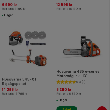
6 990 kr
12 595 kr
Rek. pris 8 190 kr
Rek. pris 16 190 kr
I lager
Husqvarna 435 e-series II
Motorsåg inkl. 13"
Husqvarna 545FXT
Skärutrustning
5.0
(3)
Röjsågspaket
14 295 kr
5 390 kr
Rek. pris 18 785 kr
Rek. pris 6 590 kr
I lager
Paket