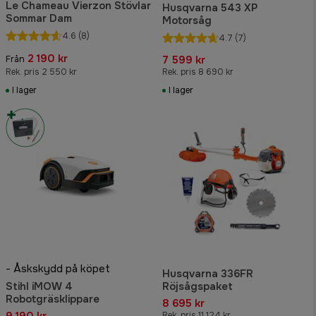
Le Chameau Vierzon Stövlar
Husqvarna 543 XP
Sommar Dam
Motorsåg
4.6
(8)
4.7
(7)
2 190 kr
7 599 kr
Från
Rek. pris 2 550 kr
Rek. pris 8 690 kr
I lager
I lager
- Åskskydd på köpet
Husqvarna 336FR
Stihl iMOW 4
Röjsågspaket
Robotgräsklippare
8 695 kr
9 190 kr
Rek. pris 11 124 kr