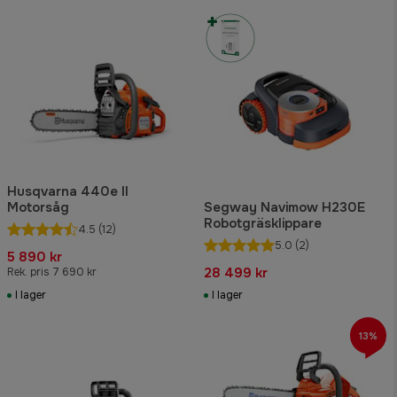
Husqvarna 440e II
Motorsåg
Segway Navimow H230E
Robotgräsklippare
4.5
(12)
5.0
(2)
5 890 kr
28 499 kr
Rek. pris 7 690 kr
I lager
I lager
13%