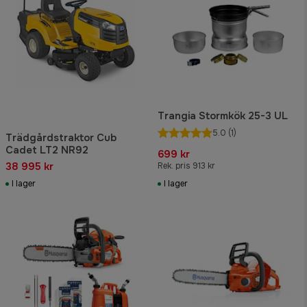
Trangia Stormkök 25-3 UL
5.0
(1)
Trädgårdstraktor Cub
Cadet LT2 NR92
699 kr
38 995 kr
Rek. pris 913 kr
I lager
I lager