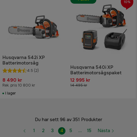
10%
Husqvarna 542i XP
Batterimotorsåg
Husqvarna 540i XP
4.5
(2)
Batterimotorsågspaket
8 490 kr
12 995 kr
Rek. pris 10 800 kr
14 495 kr
I lager
Du har sett 96 av 351 Produkter
1
2
3
4
5
…
15
Nästa