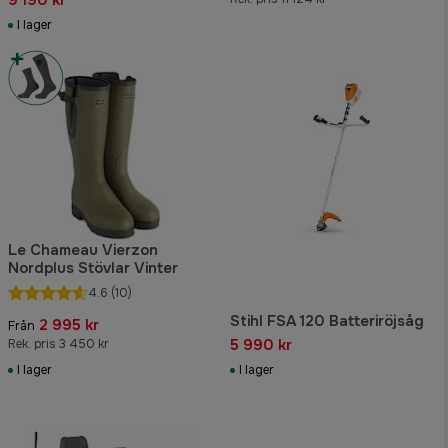
I lager
Le Chameau Vierzon
Nordplus Stövlar Vinter
4.6
(10)
Stihl FSA 120 Batteriröjsåg
2 995 kr
Från
5 990 kr
Rek. pris 3 450 kr
I lager
I lager