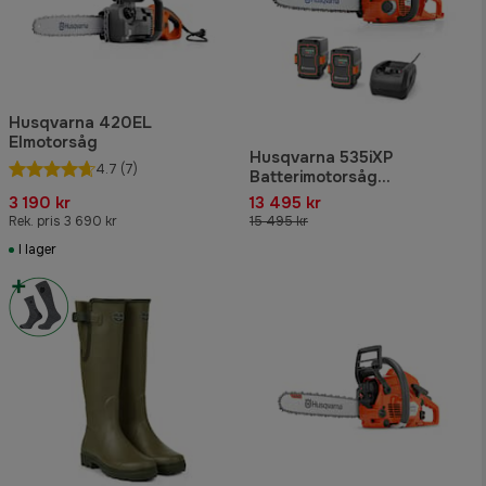
Husqvarna 420EL
Elmotorsåg
Husqvarna 535iXP
4.7
(7)
Batterimotorsåg
Proffspaket
3 190 kr
13 495 kr
Rek. pris 3 690 kr
15 495 kr
I lager