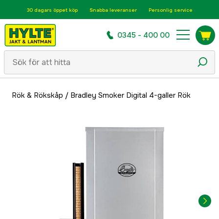
30 dagars öppet köp
Snabba leveranser
Personlig service
0345 - 400 00
Rök & Rökskåp
/
Bradley Smoker Digital 4-galler Rök