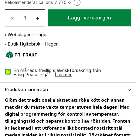
Rekommenderat ca. pris 7 775 kr
i
×
+
Lägg i varukorgen
Webblager -
I lager
Butik Hyltebruk -
I lager
FRI FRAKT!
En månads frivillig självriskförsäkring från
Easy Peasy ingår -
läs mer
Produktinformation
Glöm det traditionella sättet att röka kött och annan
mat där du måste vakta temperaturen hela dagen! Med
digital programmering för kontroll av temperatur,
tillagningstid och separat kontroll av röktiden. Fronten
är lackerad i ett utförande likt borstad rostfritt stål
medan insidan är i riktig rostfri plåt. Rökskåpet försett