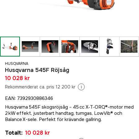
HUSQVARNA
Husqvarna 545F Röjsåg
10 028 kr
Rekommenderat ca. pris 12 200 kr
i
EAN
:
7392930886346
Husqvarna 545F skogsröjsåg – 45 cc X‑T‑ORQ®-motor med
2 kW effekt, justerbart handtag, tumgas, LowVib® och
Balance X-sele. Perfekt för krävande gallring.
Totalt
:
10 028 kr