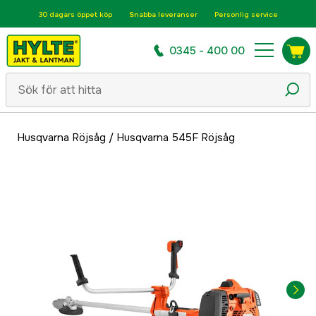
30 dagars öppet köp
Snabba leveranser
Personlig service
0345 - 400 00
Husqvarna Röjsåg
/
Husqvarna 545F Röjsåg