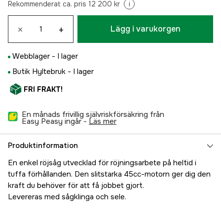
Rekommenderat ca. pris 12 200 kr
i
×
+
Lägg i varukorgen
Webblager -
I lager
Butik Hyltebruk -
I lager
FRI FRAKT!
En månads frivillig självriskförsäkring från
Easy Peasy ingår -
läs mer
Produktinformation
En enkel röjsåg utvecklad för röjningsarbete på heltid i
tuffa förhållanden. Den slitstarka 45cc-motorn ger dig den
kraft du behöver för att få jobbet gjort.
Levereras med sågklinga och sele.