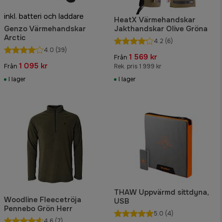
inkl. batteri och laddare
HeatX Värmehandskar
Genzo Värmehandskar
Jakthandskar Olive Gröna
Arctic
4.2
(6)
4.0
(39)
1 569 kr
Från
1 095 kr
Från
Rek. pris 1 999 kr
I lager
I lager
THAW Uppvärmd sittdyna,
Woodline Fleecetröja
USB
Pennebo Grön Herr
5.0
(4)
4.6
(7)