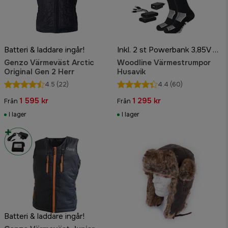
Batteri & laddare ingår!
Inkl. 2 st Powerbank 3,85V 3500mAh
Genzo Värmeväst Arctic
Woodline Värmestrumpor
Original Gen 2 Herr
Husavik
4.5
(22)
4.4
(60)
1 595 kr
1 295 kr
Från
Från
I lager
I lager
Batteri & laddare ingår!