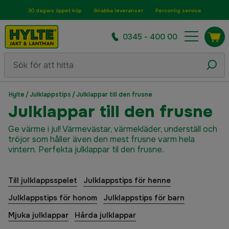
30 dagars öppet köp
Snabba leveranser
Personlig service
0345 - 400 00
Hylte
/
Julklappstips
/
Julklappar till den frusne
Julklappar till den frusne
Ge värme i jul! Värmevästar, värmekläder, underställ och
tröjor som håller även den mest frusne varm hela
vintern. Perfekta julklappar til den frusne.
Till julklappsspelet
Julklappstips för henne
Julklappstips för honom
Julklappstips för barn
Mjuka julklappar
Hårda julklappar