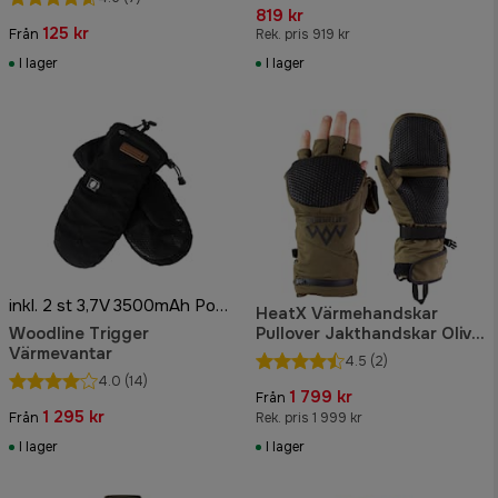
819 kr
125 kr
Från
Rek. pris 919 kr
I lager
I lager
inkl. 2 st 3,7V 3500mAh Powerbank
HeatX Värmehandskar
Woodline Trigger
Pullover Jakthandskar Olive
Värmevantar
Gröna
4.5
(2)
4.0
(14)
1 799 kr
Från
1 295 kr
Från
Rek. pris 1 999 kr
I lager
I lager