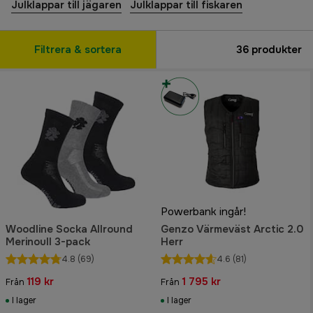
Julklappar till jägaren
Julklappar till fiskaren
Filtrera & sortera
36
produkter
Powerbank ingår!
Woodline Socka Allround
Genzo Värmeväst Arctic 2.0
Merinoull 3-pack
Herr
4.8
(69)
4.6
(81)
119 kr
1 795 kr
Från
Från
I lager
I lager