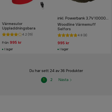
inkl. Powerbank 3,7V 10000mAh
Värmesulor
Woodline Värmemuff
Uppladdningsbara
Selfors
4.2
(19)
4.8
(8)
995 kr
995 kr
Från
I lager
I lager
Du har sett 24 av 36 Produkter
1
2
Nästa