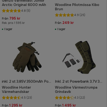
Genzo Värmeväst Junior
Arctic Original 6000 mAh
Woodline Pilotmössa Kibo
Brun
4.8
(5)
4.9
(25)
795 kr
Från
249 kr
Rek. pris 1 595 kr
Från
I lager
I lager
inkl. 2 st 3,85V 3500mAh Powerbank
Inkl. 2 st Powerbank 3,7V 3500mAh
Woodline Hunter
Woodline Värmestrumpa
Värmehandskar
Grindavik
4.5
(23)
4.3
(22)
1 295 kr
1 495 kr
Från
Från