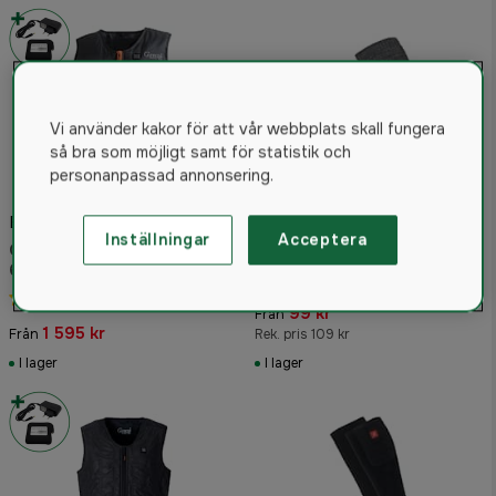
Vi använder kakor för att vår webbplats skall fungera
så bra som möjligt samt för statistik och
personanpassad annonsering.
Batteri & laddare ingår!
Woodline Socka +
Inställningar
Acceptera
Genzo Värmeväst Arctic
Linersocka Merinoull Grå
6000 mAh
5.0
(1)
4.8
(89)
99 kr
Från
1 595 kr
Från
Rek. pris 109 kr
I lager
I lager