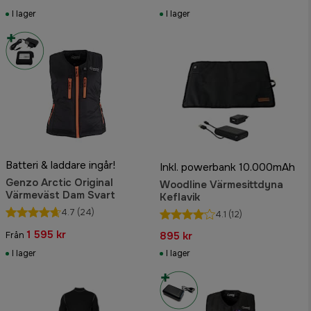
I lager
I lager
Batteri & laddare ingår!
Inkl. powerbank 10.000mAh
Genzo Arctic Original
Woodline Värmesittdyna
Värmeväst Dam Svart
Keflavik
4.7
(24)
4.1
(12)
1 595 kr
895 kr
Från
I lager
I lager