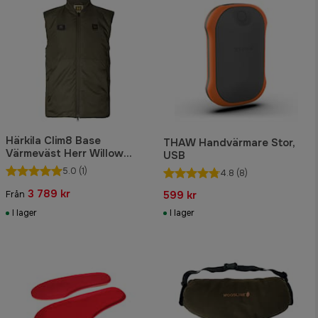
Härkila Clim8 Base
THAW Handvärmare Stor,
Värmeväst Herr Willow
USB
Green
5.0
(1)
4.8
(8)
3 789 kr
599 kr
Från
I lager
I lager