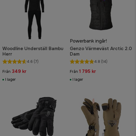
Powerbank ingår!
Woodline Underställ Bambu
Genzo Värmeväst Arctic 2.0
Herr
Dam
4.6
(7)
4.8
(14)
349 kr
1 795 kr
Från
Från
I lager
I lager