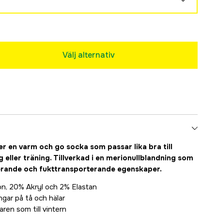
Välj alternativ
r en varm och go socka som passar lika bra till
g eller träning. Tillverkad i en merionullblandning som
rande och fukttransporterande egenskaper.
on, 20% Akryl och 2% Elastan
ngar på tå och hälar
aren som till vintern