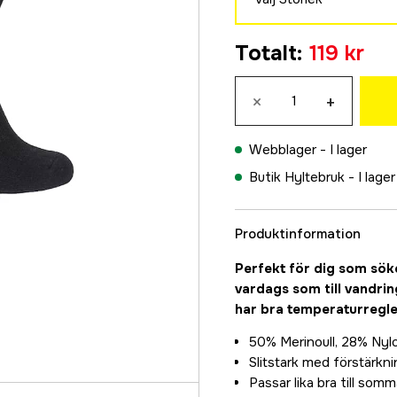
35-39
Totalt
:
119 kr
119 kr
40-45
×
+
119 kr
Webblager -
I lager
Butik Hyltebruk -
I lager
Produktinformation
Perfekt för dig som söke
vardags som till vandrin
har bra
temperaturregle
50% Merinoull, 28% Nyl
Slitstark med förstärkni
Passar lika bra till somm