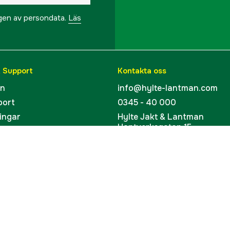
ngen av persondata.
Läs
& Support
Kontakta oss
en
info@hylte-lantman.com
port
0345 - 40 000
ingar
Hylte Jakt & Lantman
Hantverksgatan 15
uider
314 34 Hyltebruk
kort