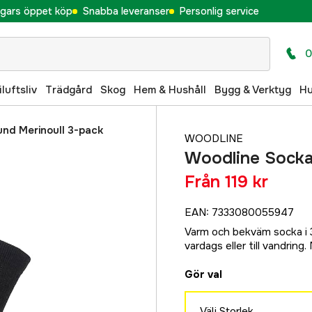
gars öppet köp
Snabba leveranser
Personlig service
0
iluftsliv
Trädgård
Skog
Hem & Hushåll
Bygg & Verktyg
H
und Merinoull 3-pack
WOODLINE
Woodline Socka 
Från
119 kr
EAN
:
7333080055947
Varm och bekväm socka i 3
vardags eller till vandring.
Gör val
Välj Storlek