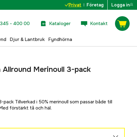
Privat
Företag
Logga in
345 - 400 00
Kataloger
Kontakt
und
Djur & Lantbruk
Fyndhörna
Allround Merinoull 3-pack
-pack Tillverkad i 50% merinoull som passar både till
 Med förstärkt tå och häl.