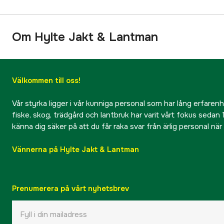
Om Hylte Jakt & Lantman
Välkommen till oss!
Vår styrka ligger i vår kunniga personal som har lång erfarenhet
fiske, skog, trädgård och lantbruk har varit vårt fokus sedan 1
känna dig säker på att du får raka svar från ärlig personal nä
Vännerna på Hylte Jakt & Lantman
Prenumerera på vårt nyhetsbrev