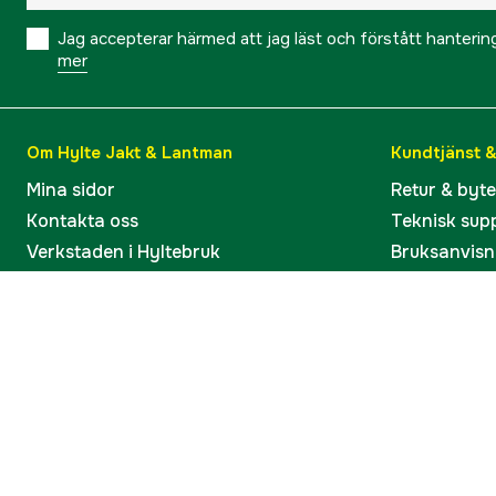
Jag accepterar härmed att jag läst och förstått hanteri
mer
Om Hylte Jakt & Lantman
Kundtjänst 
Mina sidor
Retur & byt
Kontakta oss
Teknisk sup
Verkstaden i Hyltebruk
Bruksanvisn
Jobba hos oss
Artiklar & G
Omdömen och betyg
Varumärken
Våra kataloger
Köp present
Ångra köp