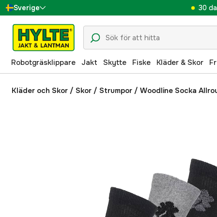
30 da
Sverige
Danmark
Suomi
Robotgräsklippare
Jakt
Skytte
Fiske
Kläder & Skor
Fr
Norge
Deutschland
Kläder och Skor
/
Skor
/
Strumpor
/
Woodline Socka Allro