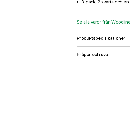
3-pack, 2 svarta och en 
Se alla varor från Woodlin
Produktspecifikationer
Färgton
Frågor och svar
Dam/Herr
Referensnummer
Tillverkarens artikeln
EAN