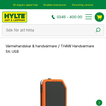
30 dagars öppet köp
Snabba leveranser
Personlig service
0345 - 400 00
Värmehandskar & handvärmare
/
THAW Handvärmare
5K, USB