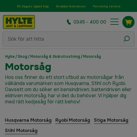
30 dagars öppet köp
Snabba leveranser
Personlig service
0345 - 400 00
Hylte
/
Skog
/
Motorsåg & Skärutrustning
/
Motorsåg
Motorsåg
Hos oss finner du ett stort utbud av motorsågar från
välkända varumärken som Husqvarna, Stihl och Ryobi.
Oavsett om du söker en bensindriven, batteridriven eller
eldriven motorsåg, har vi det du behöver. Vi hjälper dig
med rätt kedjesåg för rätt behov!
Husqvarna Motorsåg
Ryobi Motorsåg
Stiga Motorsåg
Stihl Motorsåg