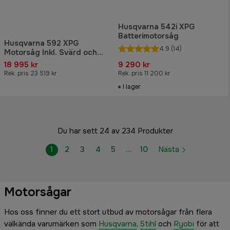
Husqvarna 542i XPG
Batterimotorsåg
Husqvarna 592 XPG
4.9
(14)
Motorsåg Inkl. Svärd och
kedja
18 995 kr
9 290 kr
Rek. pris 23 519 kr
Rek. pris 11 200 kr
I lager
Du har sett 24 av 234 Produkter
1
2
3
4
5
…
10
Nästa
Motorsågar
Hos oss finner du ett stort utbud av motorsågar från flera
välkända varumärken som
Husqvarna
,
Stihl
och
Ryobi
för att