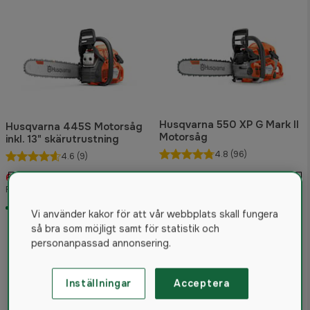
Husqvarna 550 XP G Mark II
Husqvarna 445S Motorsåg
Motorsåg
inkl. 13" skärutrustning
4.8
(96)
4.6
(9)
9 479 kr
6 990 kr
Från
Rek. pris 8 190 kr
Rek. pris 13 400 kr
I lager
I lager
Vi använder kakor för att vår webbplats skall fungera
så bra som möjligt samt för statistik och
personanpassad annonsering.
Inställningar
Acceptera