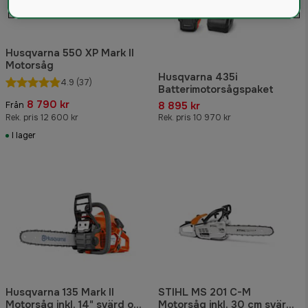
Husqvarna 550 XP Mark II
Motorsåg
Husqvarna 435i
4.9
(37)
Batterimotorsågspaket
8 790 kr
8 895 kr
Från
Rek. pris 12 600 kr
Rek. pris 10 970 kr
I lager
Husqvarna 135 Mark II
STIHL MS 201 C-M
Motorsåg inkl. 14" svärd och
Motorsåg inkl. 30 cm svärd