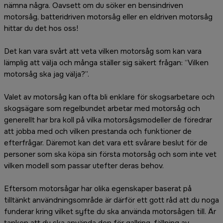
nämna några. Oavsett om du söker en bensindriven
motorsåg, batteridriven motorsåg eller en eldriven motorsåg
hittar du det hos oss!
Det kan vara svårt att veta vilken motorsåg som kan vara
lämplig att välja och många ställer sig säkert frågan: “Vilken
motorsåg ska jag välja?”.
Valet av motorsåg kan ofta bli enklare för skogsarbetare och
skogsägare som regelbundet arbetar med motorsåg och
generellt har bra koll på vilka motorsågsmodeller de föredrar
att jobba med och vilken prestanda och funktioner de
efterfrågar. Däremot kan det vara ett svårare beslut för de
personer som ska köpa sin första motorsåg och som inte vet
vilken modell som passar utefter deras behov.
Eftersom motorsågar har olika egenskaper baserat på
tilltänkt användningsområde är därför ett gott råd att du noga
funderar kring vilket syfte du ska använda motorsågen till. Är
tanken att du ska använda den för gallring, fällning av