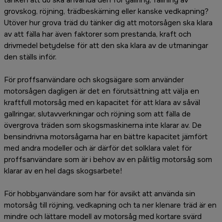
grovskog, röjning, trädbeskärning eller kanske vedkapning?
Utöver hur grova träd du tänker dig att motorsågen ska klara
av att fälla har även faktorer som prestanda, kraft och
drivmedel betydelse för att den ska klara av de utmaningar
den ställs inför.
För proffsanvändare och skogsägare som använder
motorsågen dagligen är det en förutsättning att välja en
kraftfull motorsåg med en kapacitet för att klara av såväl
gallringar, slutavverkningar och röjning som att fälla de
övergrova träden som skogsmaskinerna inte klarar av. De
bensindrivna motorsågarna har en bättre kapacitet jämfört
med andra modeller och är därför det solklara valet för
proffsanvändare som är i behov av en pålitlig motorsåg som
klarar av en hel dags skogsarbete!
För hobbyanvändare som har för avsikt att använda sin
motorsåg till röjning, vedkapning och ta ner klenare träd är en
mindre och lättare modell av motorsåg med kortare svärd