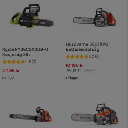
Husqvarna 550i XPG
Ryobi RY36CSX30B-0
Batterimotorsåg
Kedjesåg 36v
5.0
(2)
4.9
(7)
10 190 kr
2 495 kr
Rek. pris 11 900 kr
I lager
I lager