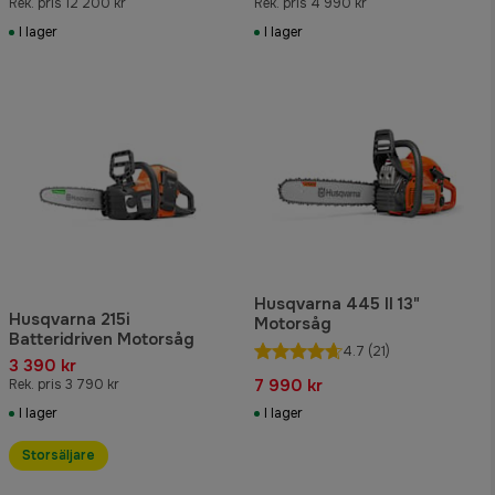
Rek. pris 12 200 kr
Rek. pris 4 990 kr
I lager
I lager
Husqvarna 445 II 13"
Husqvarna 215i
Motorsåg
Batteridriven Motorsåg
4.7
(21)
3 390 kr
7 990 kr
Rek. pris 3 790 kr
I lager
I lager
Storsäljare