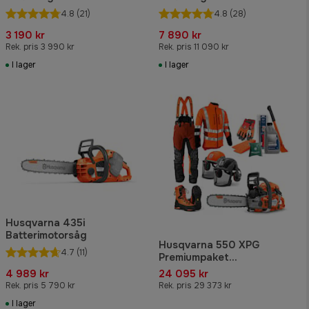
kedja
och kedja
4.8
(21)
4.8
(28)
3 190 kr
7 890 kr
Rek. pris 3 990 kr
Rek. pris 11 090 kr
I lager
I lager
Husqvarna 435i
Batterimotorsåg
Husqvarna 550 XPG
4.7
(11)
Premiumpaket
Motorsågskörkort
4 989 kr
24 095 kr
Rek. pris 5 790 kr
Rek. pris 29 373 kr
I lager