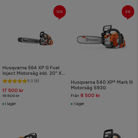
12%
5%
Husqvarna 564 XP G Fuel
Inject Motorsåg inkl. 20" X-
Tough Light
5.0
(6)
Husqvarna 540 XP® Mark III
Motorsåg S93G
17 500 kr
8 500 kr
19 900 kr
Från
I lager
I lager