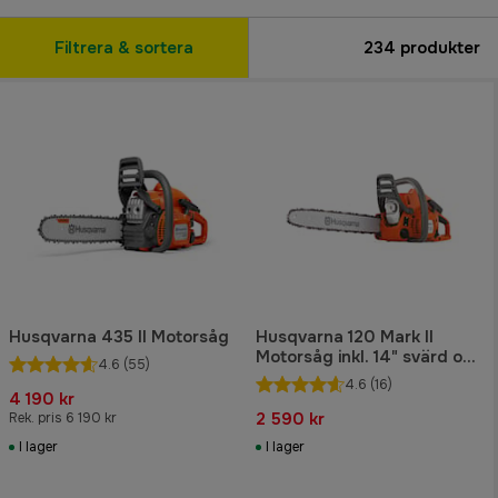
Filtrera & sortera
234
produkter
Husqvarna 435 II Motorsåg
Husqvarna 120 Mark II
Motorsåg inkl. 14" svärd och
4.6
(55)
kedja
4.6
(16)
4 190 kr
2 590 kr
Rek. pris 6 190 kr
I lager
I lager