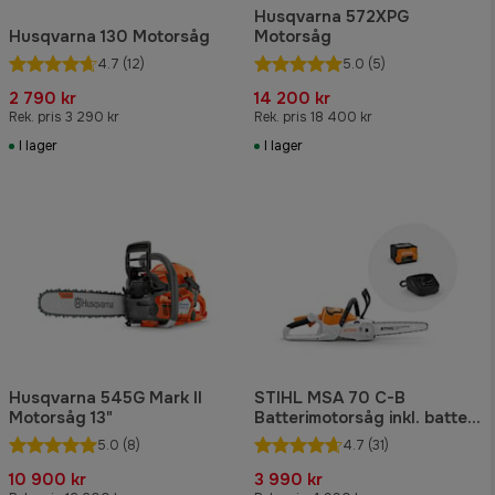
Husqvarna 572XPG
Husqvarna 130 Motorsåg
Motorsåg
4.7
(12)
5.0
(5)
2 790 kr
14 200 kr
Rek. pris 3 290 kr
Rek. pris 18 400 kr
I lager
I lager
Husqvarna 545G Mark II
STIHL MSA 70 C-B
Motorsåg 13"
Batterimotorsåg inkl. batteri
och laddare
5.0
(8)
4.7
(31)
10 900 kr
3 990 kr