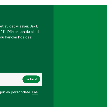
Drivlänkar
Effekt
 av det vi säljer. Jakt,
Fildiameter
911. Därför kan du alltid
r du handlar hos oss!
Handtagsvärme
Inklusive skärutrustni
Justerbart oljeflöde
Kedjedelning
Ja tack!
Kedjehastighet max e
ngen av persondata.
Läs
Kedjehastighet vid 13