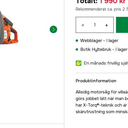
Totalt
:
1 990 kr
Rekommenderat ca. pris 2 
×
+
Webblager -
I lager
Butik Hyltebruk -
I lager
En månads frivillig sj
Produktinformation
Allsidig motorsåg för vill
görs jobbet lätt när man b
har X-Torq®-teknik och är 
skärutrustning som minska