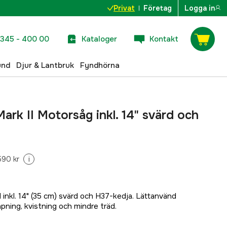
Privat
Företag
Logga in
345 - 400 00
Kataloger
Kontakt
und
Djur & Lantbruk
Fyndhörna
ark II Motorsåg inkl. 14" svärd och
590 kr
i
 inkl. 14" (35 cm) svärd och H37-kedja. Lättanvänd
ning, kvistning och mindre träd.