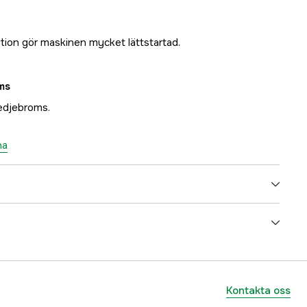
ion gör maskinen mycket lättstartad.
ms
edjebroms.
na
Bensin 2-takt
38 cm³
1,3 mm
Kontakta oss