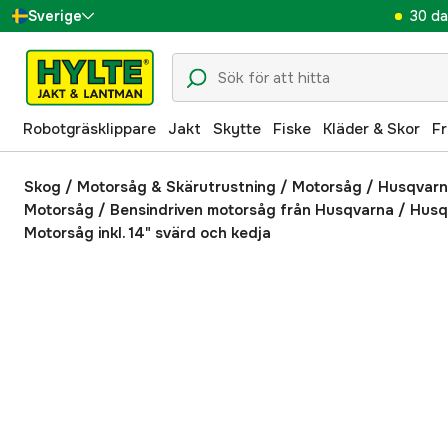
30 da
Sverige
Danmark
Suomi
Robotgräsklippare
Jakt
Skytte
Fiske
Kläder & Skor
Fr
Norge
Deutschland
Skog
/
Motorsåg & Skärutrustning
/
Motorsåg
/
Husqvar
Motorsåg
/
Bensindriven motorsåg från Husqvarna
/
Husq
Motorsåg inkl. 14" svärd och kedja