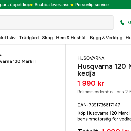
gars öppet köp
Snabba leveranser
Personlig service
0
iluftsliv
Trädgård
Skog
Hem & Hushåll
Bygg & Verktyg
H
na
HUSQVARNA
varna 120 Mark II
Husqvarna 120 M
kedja
1 990 kr
Rekommenderat ca. pris 2 
EAN
:
7391736617147
Köp Husqvarna 120 Mark II
bensinmotorsåg för vedkap