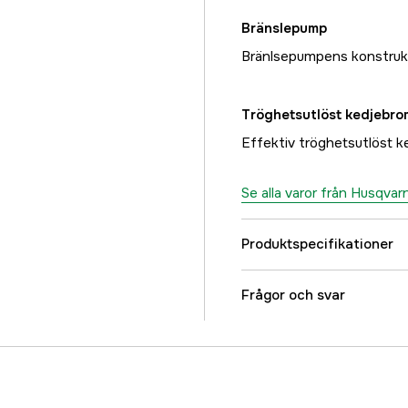
Bränslepump
Bränlsepumpens konstrukt
Tröghetsutlöst kedjebro
Effektiv tröghetsutlöst k
Se alla varor från Husqvar
Produktspecifikationer
Drivkälla
Frågor och svar
Cylindervolym
Drivlänksbredd