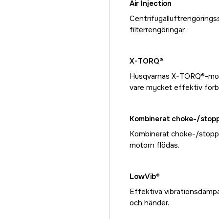
Air Injection
Centrifugalluftrengöringss
filterrengöringar.
X-TORQ®
Husqvarnas X-TORQ®-moto
vare mycket effektiv för
Kombinerat choke-/stop
Kombinerat choke-/stoppre
motorn flödas.
LowVib®
Effektiva vibrationsdämp
och händer.