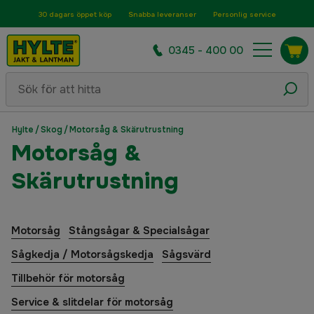
30 dagars öppet köp
Snabba leveranser
Personlig service
0345 - 400 00
Hylte
/
Skog
/
Motorsåg & Skärutrustning
Motorsåg &
Skärutrustning
Motorsåg
Stångsågar & Specialsågar
Sågkedja / Motorsågskedja
Sågsvärd
Tillbehör för motorsåg
Service & slitdelar för motorsåg