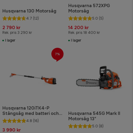
Husqvarna 572XPG
Husqvarna 130 Motorsåg
Motorsåg
4.7
(12)
5.0
(5)
2 790 kr
14 200 kr
Rek. pris 3 290 kr
Rek. pris 18 400 kr
I lager
I lager
7%
Husqvarna 120iTK4-P
Stångsåg med batteri och
Husqvarna 545G Mark II
laddare
Motorsåg 13"
4.8
(16)
5.0
(8)
3 990 kr