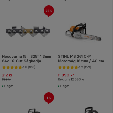
37%
Husqvarna 15'' .325'' 1.3mm
STIHL MS 261 C-M
64dl X-Cut Sågkedja
Motorsåg 16 tum / 40 cm
4.8
(106)
4.9
(159)
212 kr
11 890 kr
339 kr
Rek. pris 12 590 kr
I lager
I lager
5%