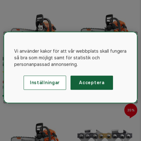
Vi använder kakor för att vår webbplats skall fungera
Husqvarna 550 XP G Mark II
så bra som möjligt samt för statistik och
Husqvarna 445S Motorsåg
Motorsåg
inkl. 13" skärutrustning
personanpassad annonsering.
4.8
(96)
4.4
(7)
9 479 kr
6 990 kr
Från
Inställningar
Acceptera
Rek. pris 8 190 kr
Rek. pris 13 400 kr
I lager
I lager
35%