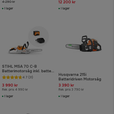
12 200 kr
4 290 kr
I lager
I lager
STIHL MSA 70 C-B
Batterimotorsåg inkl. batteri
Husqvarna 215i
och laddare
4.7
(31)
Batteridriven Motorsåg
3 990 kr
3 390 kr
Rek. pris 4 990 kr
Rek. pris 3 790 kr
I lager
I lager