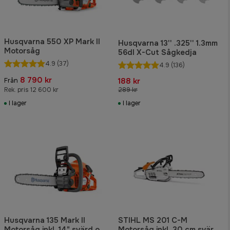
Husqvarna 550 XP Mark II
Husqvarna 13'' .325'' 1.3mm
Motorsåg
56dl X-Cut Sågkedja
4.9
(37)
4.9
(136)
8 790 kr
188 kr
Från
Rek. pris 12 600 kr
289 kr
I lager
I lager
Husqvarna 135 Mark II
STIHL MS 201 C-M
Motorsåg inkl. 14" svärd och
Motorsåg inkl. 30 cm svärd