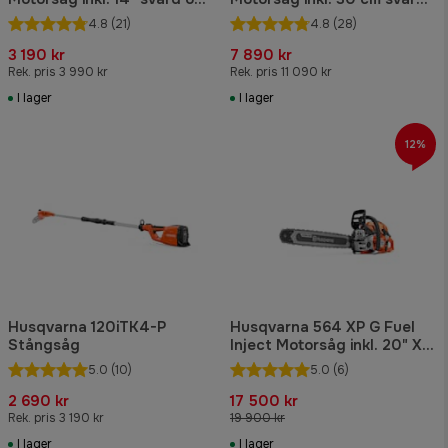
kedja
och kedja
4.8
(21)
4.8
(28)
3 190 kr
7 890 kr
Rek. pris 3 990 kr
Rek. pris 11 090 kr
I lager
I lager
12%
Husqvarna 120iTK4-P
Husqvarna 564 XP G Fuel
Stångsåg
Inject Motorsåg inkl. 20" X-
Tough Light
5.0
(10)
5.0
(6)
2 690 kr
17 500 kr
Rek. pris 3 190 kr
19 900 kr
I lager
I lager