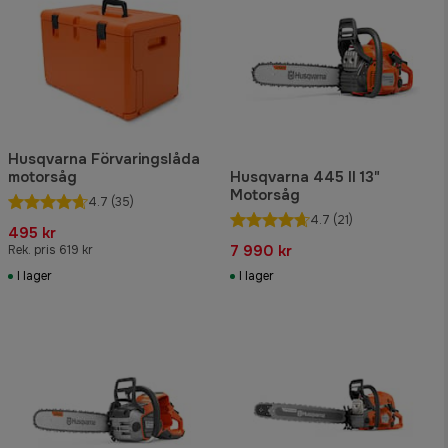
Husqvarna Förvaringslåda
motorsåg
Husqvarna 445 II 13"
Motorsåg
4.7
(35)
4.7
(21)
495 kr
7 990 kr
Rek. pris 619 kr
I lager
I lager