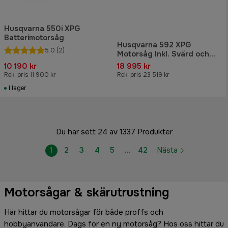
Husqvarna 550i XPG
Batterimotorsåg
Husqvarna 592 XPG
5.0
(2)
Motorsåg Inkl. Svärd och
kedja
10 190 kr
18 995 kr
Rek. pris 11 900 kr
Rek. pris 23 519 kr
I lager
Du har sett 24 av 1337 Produkter
1
2
3
4
5
…
42
Nästa
Motorsågar & skärutrustning
Här hittar du motorsågar för både proffs och
hobbyanvändare. Dags för en ny motorsåg? Hos oss hittar du