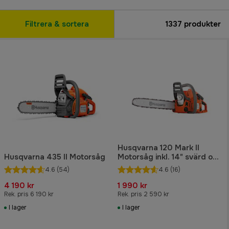
Filtrera & sortera
1337
produkter
Husqvarna 120 Mark II
Husqvarna 435 II Motorsåg
Motorsåg inkl. 14" svärd och
kedja
4.6
(54)
4.6
(16)
4 190 kr
1 990 kr
Rek. pris 6 190 kr
Rek. pris 2 590 kr
I lager
I lager