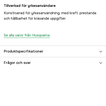
Tillverkad för yrkesanvändare
Konstruerad för yrkesanvändning, med kraft, prestanda
och hållbarhet för krävande uppgifter.
Se alla varor från Husqvarna
Produktspecifikationer
Drivkälla
Bensin 2-takt
Frågor och svar
Cylindervolym
62.4 cm³
Drivlänksbredd
1,5 mm
Drivlänkar
72 st
Effekt
4 kW