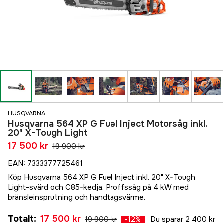
HUSQVARNA
Husqvarna 564 XP G Fuel Inject Motorsåg inkl.
20" X-Tough Light
17 500 kr
19 900 kr
EAN
:
7333377725461
Köp Husqvarna 564 XP G Fuel Inject inkl. 20" X-Tough
Light-svärd och C85-kedja. Proffssåg på 4 kW med
bränsleinsprutning och handtagsvärme.
Totalt
:
17 500 kr
19 900 kr
Du sparar
2 400 kr
-
12
%