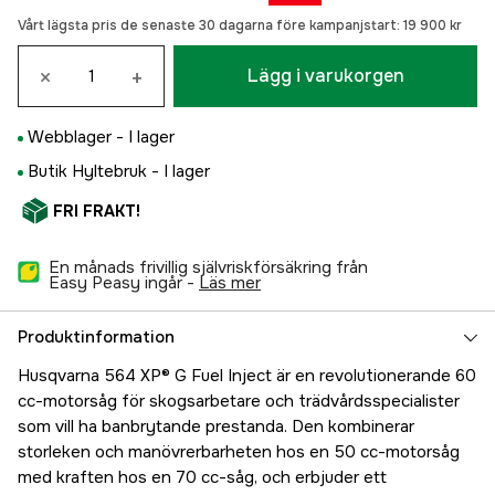
Vårt lägsta pris de senaste 30 dagarna före kampanjstart:
19 900 kr
×
+
Lägg i varukorgen
Webblager -
I lager
Butik Hyltebruk -
I lager
FRI FRAKT!
En månads frivillig självriskförsäkring från
Easy Peasy ingår -
läs mer
Produktinformation
Husqvarna 564 XP® G Fuel Inject är en revolutionerande 60
cc-motorsåg för skogsarbetare och trädvårdsspecialister
som vill ha banbrytande prestanda. Den kombinerar
storleken och manövrerbarheten hos en 50 cc-motorsåg
med kraften hos en 70 cc-såg, och erbjuder ett