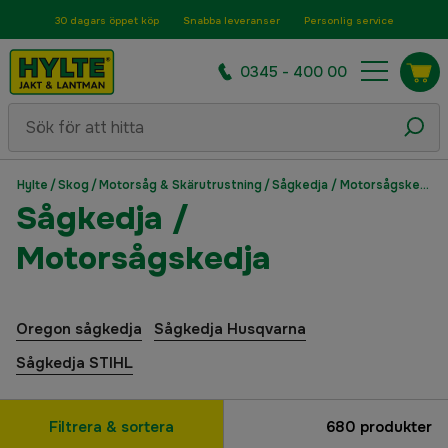
30 dagars öppet köp
Snabba leveranser
Personlig service
0345 - 400 00
Hylte
/
Skog
/
Motorsåg & Skärutrustning
/
Sågkedja / Motorsågskedja
Sågkedja /
Motorsågskedja
Oregon sågkedja
Sågkedja Husqvarna
Sågkedja STIHL
Filtrera & sortera
680
produkter