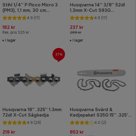
Stihl 1/4'' P Picco Micro 3
Husqvarna 14'' 3/8'' 52dl
(PM3), 1,1 mm, 30 cm
1,3mm X-Cut S93G
Sågkedja
Sågkedja
4.9
(17)
4.9
(17)
182 kr
237 kr
Rek. pris 325 kr
289 kr
I lager
I lager
37%
Husqvarna 18'' .325'' 1.3mm
Husqvarna Svärd &
72dl X-Cut Sågkedja
Kedjepaket S35G 15'' .325''
1.5mm 64dl
4.9
(29)
4.0
(2)
219 kr
853 kr