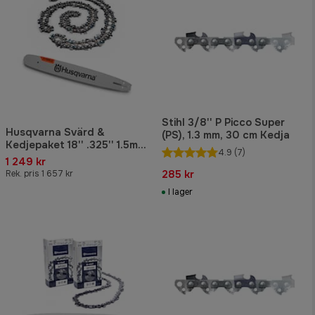
Stihl 3/8'' P Picco Super
Husqvarna Svärd &
(PS), 1.3 mm, 30 cm Kedja
Kedjepaket 18'' .325'' 1.5mm
4.9
(7)
72dl
1 249 kr
285 kr
Rek. pris 1 657 kr
I lager