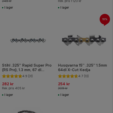
349 kr
Rek. pris 1 120 kr
I lager
I lager
18%
Stihl .325'' Rapid Super Pro
Husqvarna 15'' .325'' 1.5mm
(RS Pro), 1.3 mm, 67 dl
64dl X-Cut Kedja
Sågkedja
4.9
(31)
4.7
(13)
282 kr
254 kr
Rek. pris 405 kr
309 kr
I lager
I lager