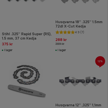
Husqvarna 18'' .325'' 1.5mm
72dl X-Cut Kedja
4.9
(7)
Stihl .325'' Rapid Super (RS),
1.5 mm, 37 cm Kedja
288 kr
375 kr
389 kr
I lager
I lager
12%
Husqvarna 12'' ,325'' 1,1mm