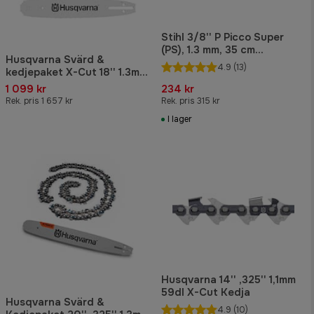
Stihl 3/8'' P Picco Super
(PS), 1.3 mm, 35 cm
Husqvarna Svärd &
Sågkedja
4.9
(13)
kedjepaket X-Cut 18'' 1.3mm
.325 72dl
1 099 kr
234 kr
Rek. pris 1 657 kr
Rek. pris 315 kr
I lager
Husqvarna 14'' ,325'' 1,1mm
59dl X-Cut Kedja
Husqvarna Svärd &
4.9
(10)