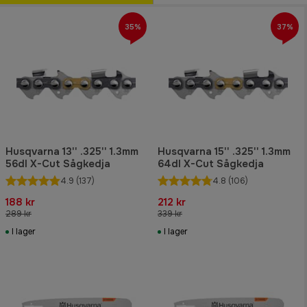
35%
37%
Husqvarna 13'' .325'' 1.3mm
Husqvarna 15'' .325'' 1.3mm
56dl X-Cut Sågkedja
64dl X-Cut Sågkedja
4.9
(137)
4.8
(106)
188 kr
212 kr
289 kr
339 kr
I lager
I lager