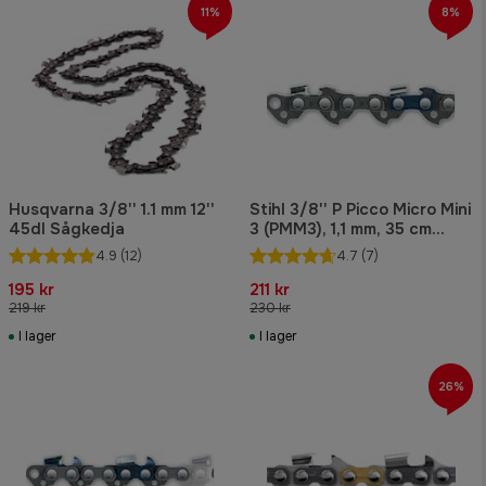
11%
8%
Husqvarna 3/8'' 1.1 mm 12''
Stihl 3/8'' P Picco Micro Mini
45dl Sågkedja
3 (PMM3), 1,1 mm, 35 cm
Kedja
4.9
(12)
4.7
(7)
195 kr
211 kr
219 kr
230 kr
I lager
I lager
26%