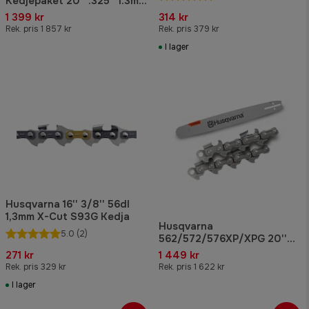
Kedjepaket 20'' .325'' 1.3mm
80dl
1 399 kr
314 kr
Rek. pris 1 857 kr
Rek. pris 379 kr
I lager
Husqvarna 16'' 3/8'' 56dl
1,3mm X-Cut S93G Kedja
Husqvarna
5.0
(2)
562/572/576XP/XPG 20''
Klyvpaket
271 kr
1 449 kr
Rek. pris 329 kr
Rek. pris 1 622 kr
I lager