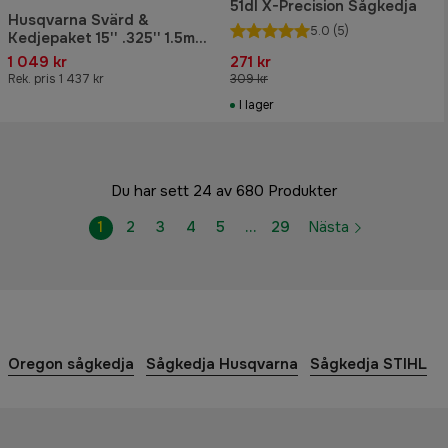
51dl X-Precision Sågkedja
Husqvarna Svärd &
5.0
(5)
Kedjepaket 15'' .325'' 1.5mm
64dl
1 049 kr
271 kr
Rek. pris 1 437 kr
309 kr
I lager
Du har sett 24 av 680 Produkter
1
2
3
4
5
…
29
Nästa
Oregon sågkedja
Sågkedja Husqvarna
Sågkedja STIHL