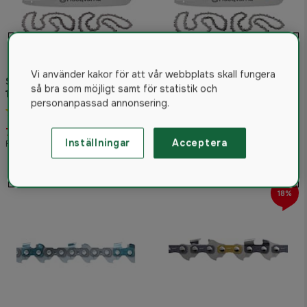
Vi använder kakor för att vår webbplats skall fungera
Svärd & Kedjepaket X-Cut
så bra som möjligt samt för statistik och
13'' .325'' 1.3mm 56dl
Husqvarna Svärd &
personanpassad annonsering.
5.0
(3)
Kedjepaket 15'' .325'' 1.3mm
64dl
799 kr
899 kr
Inställningar
Acceptera
Rek. pris 1 237 kr
Rek. pris 1 437 kr
18%