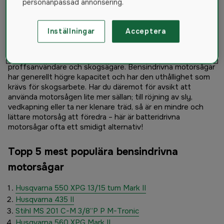
personanpassad annonsering.
listar vi de motorsågar som är allra populärast bland våra
kunder.
Inställningar
Acceptera
Bensindriven eller batteridriven motorsåg?
En bensindriven motorsåg är ofta det givna valet för
proffsanvändare och skogsägare. Bensindrivna motorsågar
har generellt högre kapacitet och har den uthållighet som
krävs för skogsarbete. Har du däremot för avsikt att
använda motorsågen lite mer sällan; till röjning av sly,
vedkapning eller ta ner klenare träd, så är en mindre och
lättare motorsåg att föredra – här är batteridrivna
motorsågar ofta ett smidigt alternativ!
Topp 5 mest populära bensindrivna
motorsågar
Husqvarna 550 XPG 13/15 tum Mark II
Husqvarna 435 II
Stihl MS 201 C-M 3/8”P P M-Tronic
Husqvarna 560 XPG Mark II