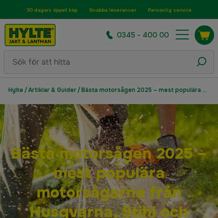
30 dagars öppet köp
Snabba leveranser
Personlig service
0345 - 400 00
Hylte
/
Artiklar & Guider
/
Bästa motorsågen 2025 – mest populära motorsågarna från Husqvarna, Stihl och Ryobi
Bästa motorsågen 2025 –
mest populära
motorsågarna från
Husqvarna, Stihl och