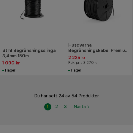
Husqvarna
Stihl Begränsningsslinga
Begränsningskabel Premium
3,4mm 150m
150 m
2 225 kr
1 090 kr
Rek. pris 3 270 kr
I lager
I lager
Du har sett 24 av 54 Produkter
1
2
3
Nästa