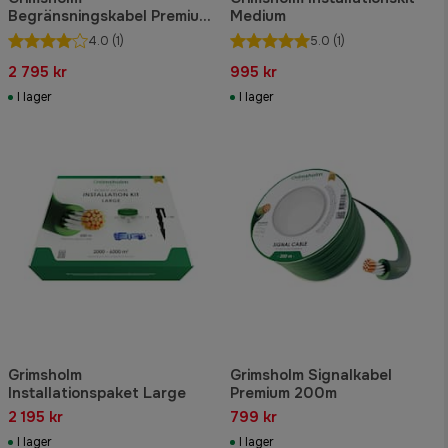
Begränsningskabel Premium
Medium
Metal Mesh 500m
4.0
(1)
5.0
(1)
2 795 kr
995 kr
I lager
I lager
Grimsholm
Grimsholm Signalkabel
Installationspaket Large
Premium 200m
2 195 kr
799 kr
I lager
I lager