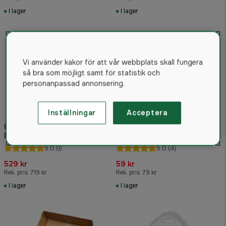
I lager
I lager
Vi använder kakor för att vår webbplats skall fungera
så bra som möjligt samt för statistik och
personanpassad annonsering.
Inställningar
Acceptera
Husqvarna
Signalkabelhållare, 100-
Begränsningskabel 50 m,
pack
Ø3.4mm, Svart
5.0
(1)
5.0
(4)
529 kr
59 kr
Rek. pris 719 kr
Rek. pris 79 kr
I lager
I lager