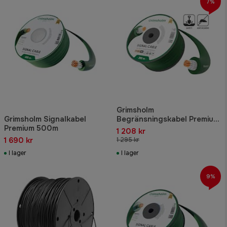
7%
Grimsholm
Grimsholm Signalkabel
Begränsningskabel Premium
Premium 500m
Metal Mesh 200m
1 208 kr
1 690 kr
1 295 kr
I lager
I lager
9%