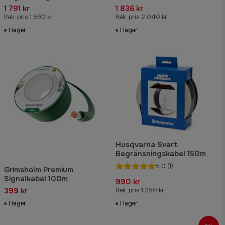
1 791 kr
1 836 kr
Rek. pris 1 990 kr
Rek. pris 2 040 kr
I lager
I lager
Husqvarna Svart
Begränsningskabel 150m
5.0
(1)
Grimsholm Premium
Signalkabel 100m
990 kr
399 kr
Rek. pris 1 250 kr
I lager
I lager