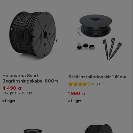
Husqvarna Svart
Stihl Installationskit 1 iMow
Begränsningskabel 800m
4.0
(1)
4 490 kr
1 990 kr
Rek. pris 5 950 kr
I lager
I lager