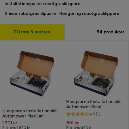
Installationspaket robotgräsklippare
Knivar robotgräsklippare
Rengöring robotgräsklippare
Filtrera & sortera
54
produkter
Husqvarna Installationskit
Automower Small
Husqvarna Installationskit
4.5
(2)
Automower Medium
1 701 kr
891 kr
Rek. pris 1 890 kr
Rek. pris 990 kr