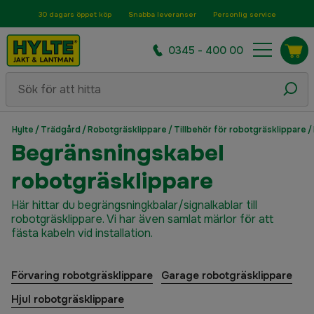
30 dagars öppet köp
Snabba leveranser
Personlig service
0345 - 400 00
Hylte
/
Trädgård
/
Robotgräsklippare
/
Tillbehör för robotgräsklippare
/
Begränsningskabel
robotgräsklippare
Här hittar du begrängsningkbalar/signalkablar till
robotgräsklippare. Vi har även samlat märlor för att
fästa kabeln vid installation.
Förvaring robotgräsklippare
Garage robotgräsklippare
Hjul robotgräsklippare