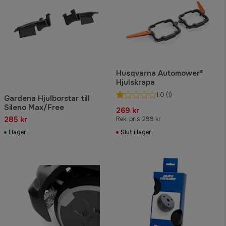
Husqvarna Automower®
Hjulskrapa
1.0
(1)
Gardena Hjulborstar till
Sileno Max/Free
269 kr
285 kr
Rek. pris 299 kr
I lager
Slut i lager