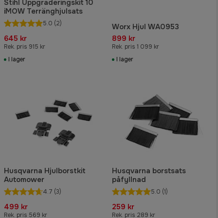
Stihl Uppgraderingskit 10
iMOW Terränghjulsats
5.0
(2)
Worx Hjul WA0953
645 kr
899 kr
Rek. pris 915 kr
Rek. pris 1 099 kr
I lager
I lager
Husqvarna Hjulborstkit
Husqvarna borstsats
Automower
påfyllnad
4.7
(3)
5.0
(1)
499 kr
259 kr
Rek. pris 569 kr
Rek. pris 289 kr