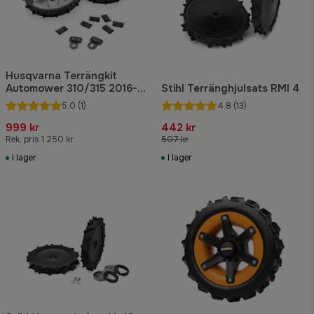
Husqvarna Terrängkit
Automower 310/315 2016-
Stihl Terränghjulsats RMI 4
2021
5.0
(1)
4.8
(13)
999 kr
442 kr
Rek. pris 1 250 kr
507 kr
I lager
I lager