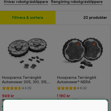
Knivar robotgräsklippare
Rengöring robotgräsklippare
Filtrera & sortera
20
produkter
Husqvarna Terrängkit
Husqvarna Terrängkit
Automower 305, 310, 315,
Automower® NERA
405x och 415x
4.6
(5)
4.8
(4)
949 kr
1 190 kr
Rek. pris 1 150 kr
Rek. pris 1 450 kr
I lager
I lager