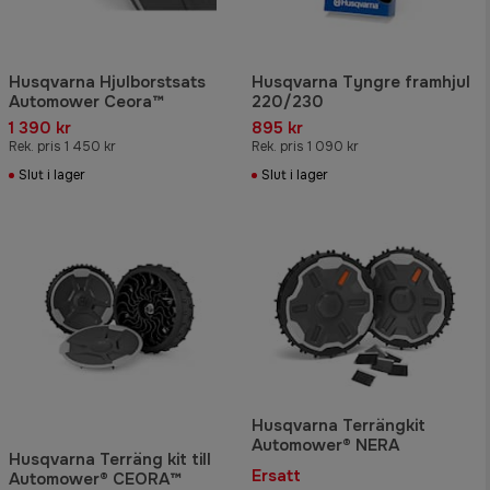
Husqvarna Hjulborstsats
Husqvarna Tyngre framhjul
Automower Ceora™
220/230
1 390 kr
895 kr
Rek. pris 1 450 kr
Rek. pris 1 090 kr
Slut i lager
Slut i lager
Husqvarna Terrängkit
Automower® NERA
Husqvarna Terräng kit till
Ersatt
Automower® CEORA™