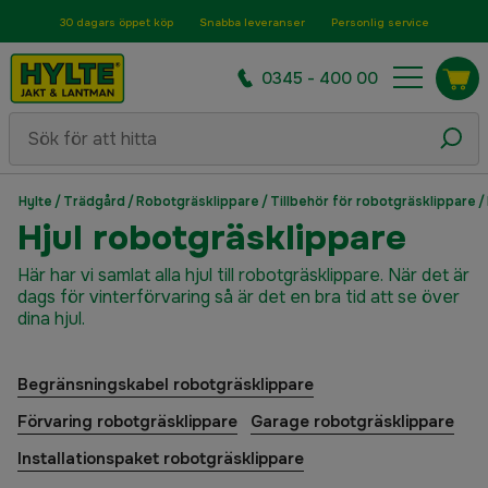
30 dagars öppet köp
Snabba leveranser
Personlig service
0345 - 400 00
Hylte
/
Trädgård
/
Robotgräsklippare
/
Tillbehör för robotgräsklippare
/
Hjul robotgräsklippare
Här har vi samlat alla hjul till robotgräsklippare. När det är
dags för vinterförvaring så är det en bra tid att se över
dina hjul.
Begränsningskabel robotgräsklippare
Förvaring robotgräsklippare
Garage robotgräsklippare
Installationspaket robotgräsklippare