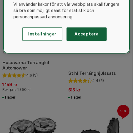
Vi använder kakor för att vår webbplats skall fungera
så bra som möjligt samt för statistik och
personanpassad annonsering.
Inställningar
Acceptera
Husqvarna Terrängkit
Automower
Stihl Terränghjulssats
4.6
(9)
4.4
(5)
1 159 kr
615 kr
Rek. pris 1 350 kr
I lager
I lager
13%