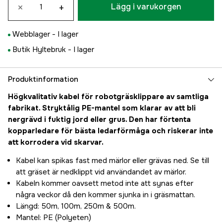
×
+
Lägg i varukorgen
Webblager -
I lager
Butik Hyltebruk -
I lager
Produktinformation
Högkvalitativ kabel för robotgräsklippare av samtliga
fabrikat. Stryktålig PE-mantel som klarar av att bli
nergrävd i fuktig jord eller grus. Den har förtenta
kopparledare för bästa ledarförmåga och riskerar inte
att korrodera vid skarvar.
Kabel kan spikas fast med märlor eller grävas ned. Se till
att gräset är nedklippt vid användandet av märlor.
Kabeln kommer oavsett metod inte att synas efter
några veckor då den kommer sjunka in i gräsmattan.
Längd: 50m, 100m, 250m & 500m.
Mantel: PE (Polyeten)