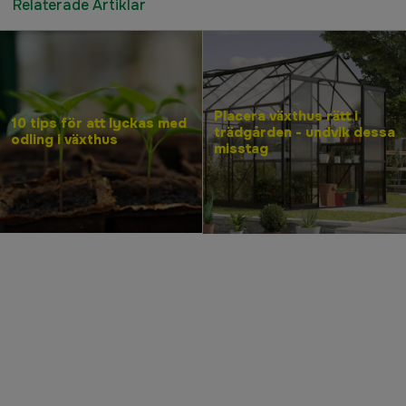
Relaterade Artiklar
Placera växthus rätt i
10 tips för att lyckas med
trädgården - undvik dessa
odling i växthus
misstag