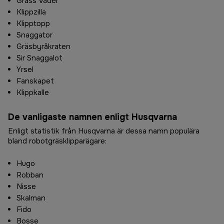
Grass Vader
Klippzilla
Klipptopp
Snaggator
Gräsbyråkraten
Sir Snaggalot
Yrsel
Fanskapet
Klippkalle
De vanligaste namnen enligt Husqvarna
Enligt statistik från Husqvarna är dessa namn populära
bland robotgräsklipparägare:
Hugo
Robban
Nisse
Skalman
Fido
Bosse