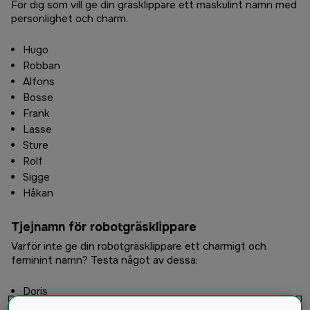
För dig som vill ge din gräsklippare ett maskulint namn med
personlighet och charm.
Hugo
Robban
Alfons
Bosse
Frank
Lasse
Sture
Rolf
Sigge
Håkan
Tjejnamn för robotgräsklippare
Varför inte ge din robotgräsklippare ett charmigt och
feminint namn? Testa något av dessa:
Doris
Bella