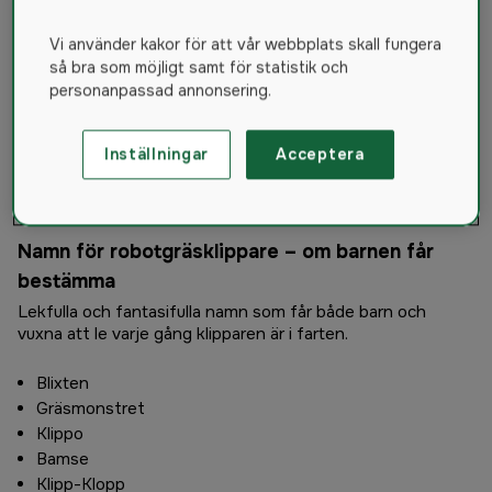
Majken
Vi använder kakor för att vår webbplats skall fungera
Elsa
så bra som möjligt samt för statistik och
Greta
personanpassad annonsering.
Siri
Vera
Linnea
Inställningar
Acceptera
Saga
Ingrid
Namn för robotgräsklippare – om barnen får
bestämma
Lekfulla och fantasifulla namn som får både barn och
vuxna att le varje gång klipparen är i farten.
Blixten
Gräsmonstret
Klippo
Bamse
Klipp-Klopp