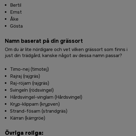
Bertil
Ernst
Åke
Gösta
Namn baserat på din grässort
Om du är lite nördigare och vet vilken grässort som finns i
just din trädgård, kanske något av dessa namn passar?
Timo-nej (timotej)
Rajraj (rajgräs)
Raj-röjarn (rajgräs)
Svingeln (rödsvingel)
Hårdsvingel-vinglarn (Hårdsvingel)
Kryp-klipparn (krypven)
Strand-fösarn (strandgräs)
Kärran (kärrgröe)
Övriga roliga: