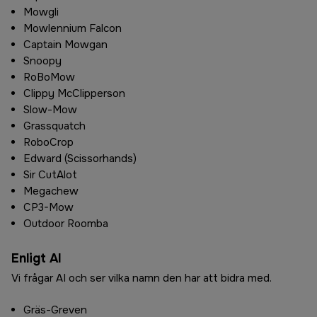
Mowgli
Mowlennium Falcon
Captain Mowgan
Snoopy
RoBoMow
Clippy McClipperson
Slow-Mow
Grassquatch
RoboCrop
Edward (Scissorhands)
Sir CutAlot
Megachew
CP3-Mow
Outdoor Roomba
Enligt AI
Vi frågar AI och ser vilka namn den har att bidra med.
Gräs-Greven