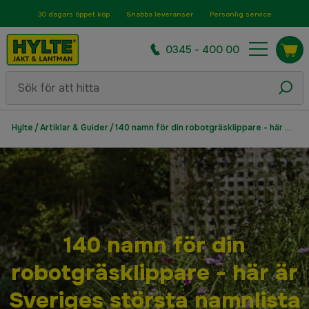
30 dagars öppet köp
Snabba leveranser
Personlig service
0345 - 400 00
Hylte
/
Artiklar & Guider
/
140 namn för din robotgräsklippare - här är Sveriges största namnlista
140 namn för din
robotgräsklippare - här är
Sveriges största namnlista