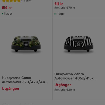
4.9
(15)
611 kr
159 kr
Rek. pris 679 kr
I lager
I lager
Husqvarna Zebra
Husqvarna Camo
Automower 405x/415x
Automower 320/420/440
Dekalkit
Utgången
Dekalkit
Utgången
Rek. pris 629 kr