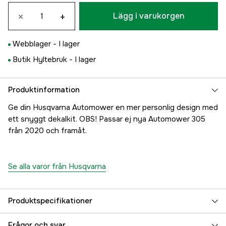
×
+
Lägg i varukorgen
Webblager -
I lager
Butik Hyltebruk -
I lager
Produktinformation
Ge din Husqvarna Automower en mer personlig design med
ett snyggt dekalkit. OBS! Passar ej nya Automower 305
från 2020 och framåt.
Se alla varor från Husqvarna
Produktspecifikationer
Modell
Automower 105/305/308(305 till 2018)
Frågor och svar