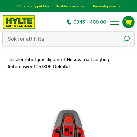
30 dagars öppet köp
Snabba leveranser
Personlig service
0345 - 400 00
Dekaler robotgräsklippare
/
Husqvarna Ladybug
Automower 105/305 Dekalkit