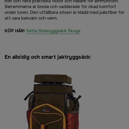
liter och flera praktiska fickor och hållare för ammunition.
Bärremmarna är breda och vadderade för ökad komfort
under turen. Den utfällbara sitsen är klädd med pälsfiber för
att vara bekväm och varm.
KÖP HÄR:
5etta Stolsryggsäck Skoga
En allsidig och smart jaktryggsäck: