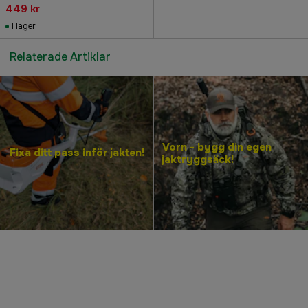
449 kr
I lager
Relaterade Artiklar
Vorn - bygg din egen
Fixa ditt pass inför jakten!
jaktryggsäck!