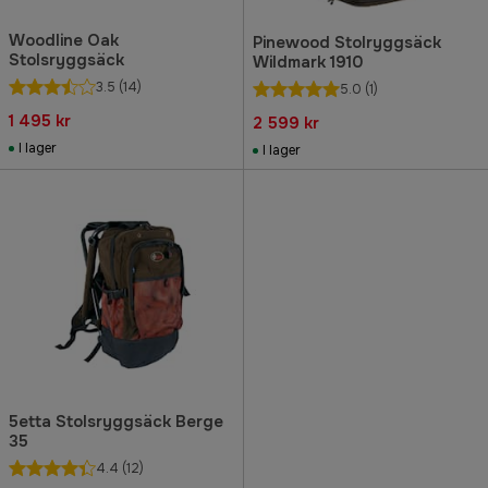
Woodline Oak
Pinewood Stolryggsäck
Stolsryggsäck
Wildmark 1910
3.5
(14)
5.0
(1)
1 495 kr
2 599 kr
I lager
I lager
5etta Stolsryggsäck Berge
35
4.4
(12)