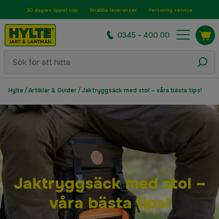
30 dagars öppet köp
Snabba leveranser
Personlig service
0345 - 400 00
Hylte
/
Artiklar & Guider
/
Jaktryggsäck med stol – våra bästa tips!
Jaktryggsäck med stol –
våra bästa tips!