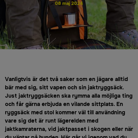
08 maj 2024
Vanligtvis är det två saker som en jägare alltid
bär med sig, sitt vapen och sin jaktryggsäck.
Just jaktryggsäcken ska rymma alla möjliga ting
och får gärna erbjuda en vilande sittplats. En
ryggsäck med stol kommer väl till användning
vare sig det är runt lägerelden med
jaktkamraterna, vid jaktpasset i skogen eller när
du väntar på hunden. Här går vi igenom vad du