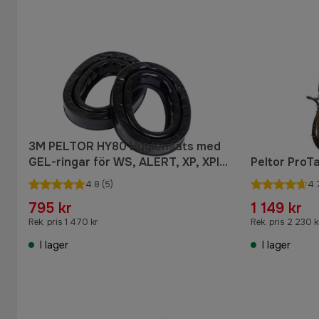
3M PELTOR HY80 Hygiensats med
GEL-ringar för WS, ALERT, XP, XPI,
Peltor ProT
XPV, ProTac, LiteCom Plus
4.8
(5)
4.
795 kr
1 149 kr
Rek. pris 1 470 kr
Rek. pris 2 230 k
I lager
I lager