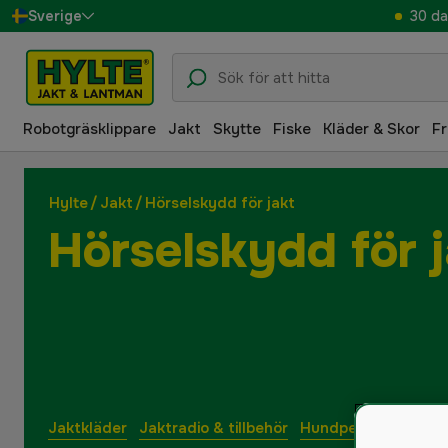
30 da
Sverige
Danmark
Suomi
Robotgräsklippare
Jakt
Skytte
Fiske
Kläder & Skor
Fr
Norge
Deutschland
Hylte
/
Jakt
/
Hörselskydd för jakt
Hörselskydd för j
Jaktkläder
Jaktradio & tillbehör
Hundpejl & GPS Hu