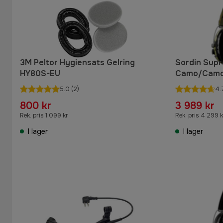
3M Peltor Hygiensats Gelring
Sordin Supr
HY80S-EU
Camo/Cam
5.0
(2)
4.
800 kr
3 989 kr
Rek. pris 1 099 kr
Rek. pris 4 299 k
I lager
I lager