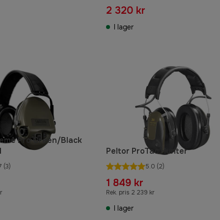
2 320 kr
I lager
reme Pro Green/Black
d
Peltor ProTac Hunter
7
(3)
5.0
(2)
1 849 kr
r
Rek. pris 2 239 kr
I lager