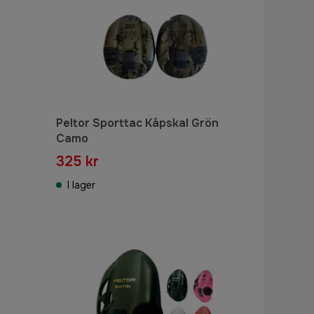
Peltor Sporttac Kåpskal Grön
Camo
325 kr
I lager