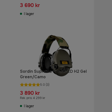
3 690 kr
I lager
Sordin Supreme Pro-X LED H2 Gel
Green/Camo
5.0
(3)
3 890 kr
Rek. pris 4 299 kr
I lager