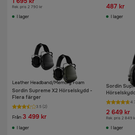
1 695 kr
487 kr
Rek. pris 2 790 kr
I lager
I lager
Leather Headband/Memory Foam
Sordin Sup
Sordin Supreme X2 Hörselskydd -
Hörselskyd
Flera färger
4.
3.5
(2)
2 649 kr
3 499 kr
Från
Rek. pris 2 849 k
I lager
I lager