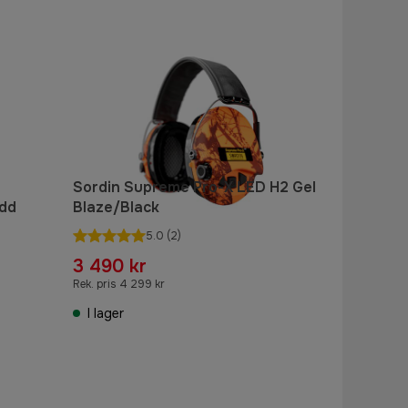
Sordin Supreme Pro-X LED H2 Gel
ydd
Blaze/Black
5.0
(2)
3 490 kr
Rek. pris 4 299 kr
I lager