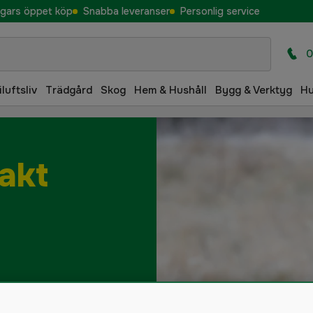
gars öppet köp
Snabba leveranser
Personlig service
0
iluftsliv
Trädgård
Skog
Hem & Hushåll
Bygg & Verktyg
H
akt
nd
Åtelprodukter