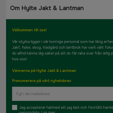
Om Hylte Jakt & Lantman
Välkommen till oss!
Vår styrka ligger i vår kunniga personal som har lång erfare
Jakt, fiske, skog, trädgård och lantbruk har varit vårt fok
du alltid känna dig säker på att du får raka svar från ärlig
hos oss!
Vännerna på Hylte Jakt & Lantman
Prenumerera på vårt nyhetsbrev
Jag accepterar härmed att jag läst och förstått hant
persondata.
Läs mer