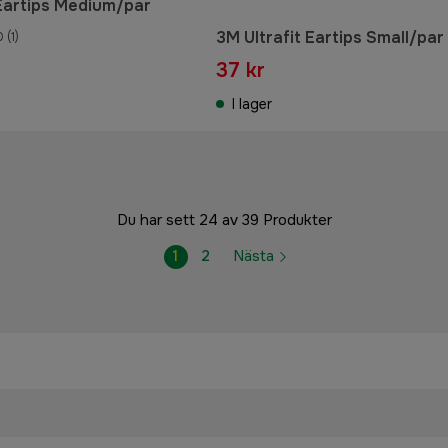
 Eartips Medium/par
3M Ultrafit Eartips Small/par
0
(1)
37 kr
I lager
Du har sett 24 av 39 Produkter
1
2
Nästa