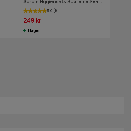
Sordin Hygiensats Supreme Svart
5.0
(1)
249 kr
I lager