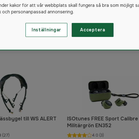
kameror & Tillbehör
nder kakor för att vår webbplats skall fungera så bra som möjligt s
ik och personanpassad annonsering.
Inställningar
Acceptera
39
produkter
jässbygel till WS ALERT
ISOtunes FREE Sport Calibre 
Militärgrön EN352
8
(27)
4.0
(3)