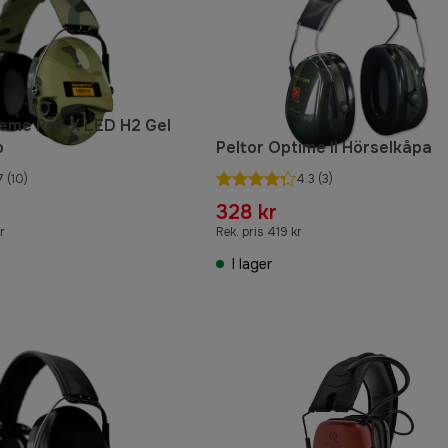
eme Pro-X LED H2 Gel
o
Peltor Optime II Hörselkåpa
7
(10)
4.3
(3)
328 kr
r
Rek. pris 419 kr
I lager