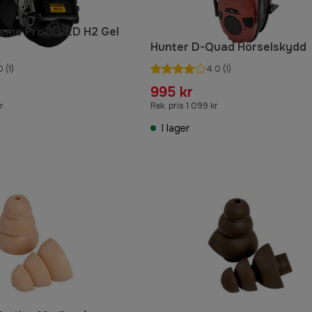
eme Pro-X LED H2 Gel
Hunter D-Quad Hörselskydd
0
(1)
4.0
(1)
995 kr
r
Rek. pris 1 099 kr
I lager