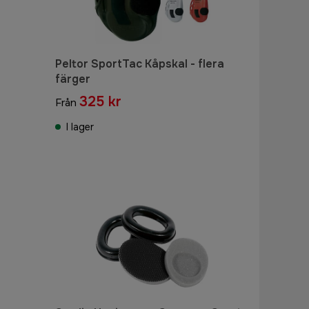
Peltor SportTac Kåpskal - flera
färger
325 kr
Från
I lager