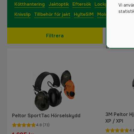
Kötthantering
Jaktoptik
Eftersök
Lockpipor
Action
Vi anvä
statist
Knivslip
Tillbehör för jakt
HylteSIM
Molnus-SIM
Filtrera
3M Peltor H
Peltor SportTac Hörselskydd
XP / XPI
4.8
(73)
4.