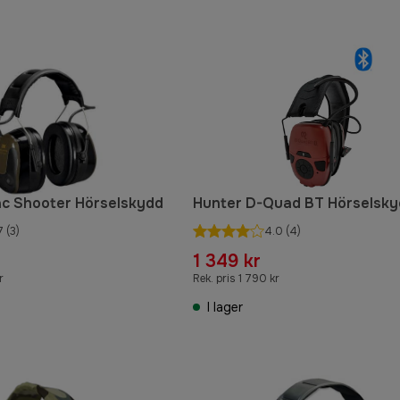
ac Shooter Hörselskydd
Hunter D-Quad BT Hörselsk
7
(3)
4.0
(4)
1 349 kr
r
Rek. pris 1 790 kr
I lager