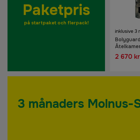
Paketpris
på startpaket och flerpack!
inklusive 
Bolyguar
Åtelkamer
månader 
2 670 kr
3 månaders Molnus-SI