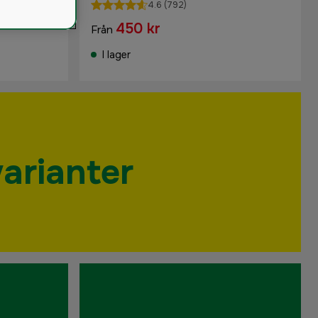
4.6
(792)
450 kr
Från
I lager
varianter