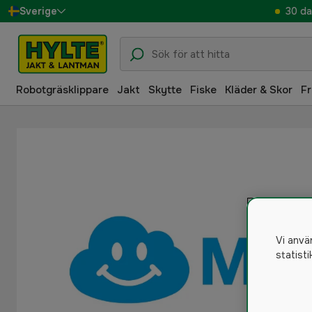
30 da
Sverige
Danmark
Suomi
Robotgräsklippare
Jakt
Skytte
Fiske
Kläder & Skor
Fr
Norge
Deutschland
Vi anvä
statist