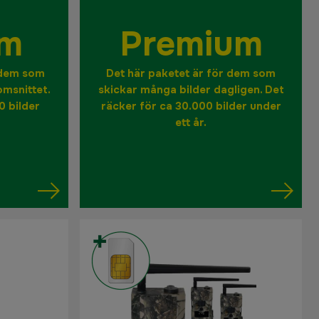
um
Premium
 dem som
Det här paketet är för dem som
omsnittet.
skickar många bilder dagligen. Det
0 bilder
räcker för ca 30.000 bilder under
ett år.