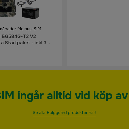
3 månader Molnus-SIM
d BG584G-T2 V2
a Startpaket - inkl 3
Molnus-SIM
M ingår alltid vid köp a
Se alla Bolyguard produkter här!