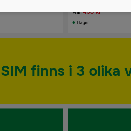
4.3
(164)
450 kr
Från
I lager
IM finns i 3 olika 