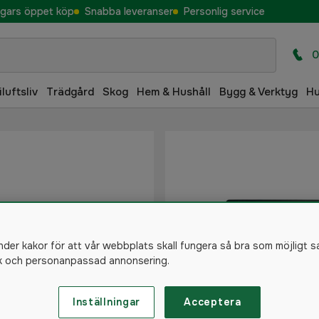
gars öppet köp
Snabba leveranser
Personlig service
0
iluftsliv
Trädgård
Skog
Hem & Hushåll
Bygg & Verktyg
H
nder kakor för att vår webbplats skall fungera så bra som möjligt s
ik och personanpassad annonsering.
Molnus-SIM Nyteckning 1
Månader inkl. SIM-kort
Inställningar
Acceptera