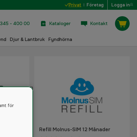
Privat
Företag
Logga in
345 - 400 00
Kataloger
Kontakt
und
Djur & Lantbruk
Fyndhörna
amt för
2
Refill Molnus-SIM 12 Månader