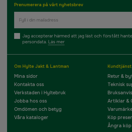
Prenumerera på vårt nyhetsbrev
Jag accepterar härmed att jag läst och förstått hant
persondata.
Läs mer
Om Hylte Jakt & Lantman
Kundtjänst
Mina sidor
Retur & by
Kontakta oss
Teknisk su
Verkstaden i Hyltebruk
Bruksanvi
Jobba hos oss
Artiklar &
Omdömen och betyg
Varumärk
Våra kataloger
Köp prese
Ångra köp