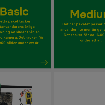
Basic
Medi
etta paket täcker
Det här paketet passar
ttanvändarens årliga
använder lite mer än gen
kning av bilder från en
Det räcker för ca 16.00
d kamera. Det räcker för
under ett år.
000 bilder under ett år.