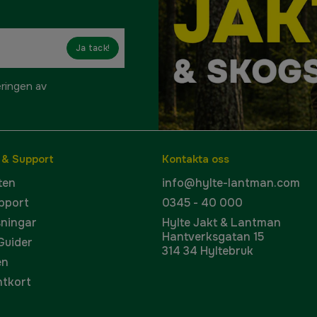
Ja tack!
eringen av
 & Support
Kontakta oss
ten
info@hylte-lantman.com
pport
0345 - 40 000
sningar
Hylte Jakt & Lantman
Hantverksgatan 15
 Guider
314 34 Hyltebruk
en
ntkort