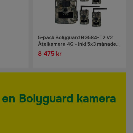
5-pack Bolyguard BG584-T2 V2
Åtelkamera 4G - inkl 5x3 månader
Molnus-SIM
8 475 kr
v en Bolyguard kamera