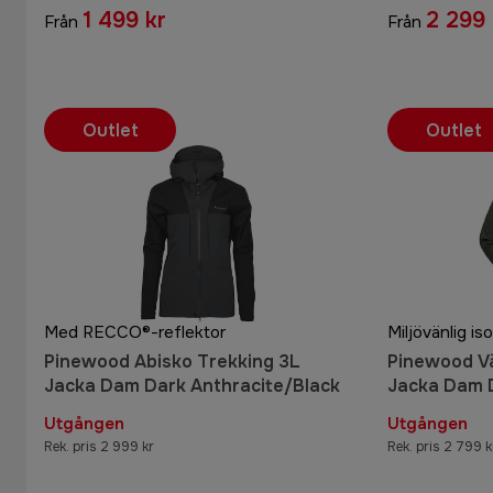
Anthracite
1 499 kr
2 299 
Från
Från
Outlet
Outlet
Med RECCO®-reflektor
Miljövänlig iso
Pinewood Abisko Trekking 3L
Pinewood V
Jacka Dam Dark Anthracite/Black
Jacka Dam 
Utgången
Utgången
Rek. pris 2 999 kr
Rek. pris 2 799 k