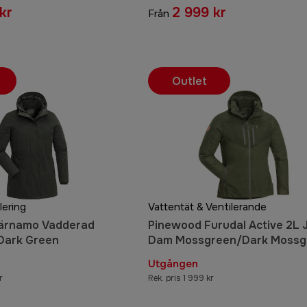
kr
2 999 kr
Från
Outlet
lering
Vattentät & Ventilerande
ärnamo Vadderad
Pinewood Furudal Active 2L 
Dark Green
Dam Mossgreen/Dark Mossg
Utgången
r
Rek. pris 1 999 kr