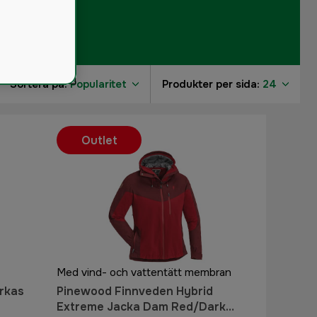
Sortera på:
Popularitet
Produkter per sida:
24
Outlet
9
4
5
6
4
1
Med vind- och vattentätt membran
rkas
Pinewood Finnveden Hybrid
Extreme Jacka Dam Red/Dark