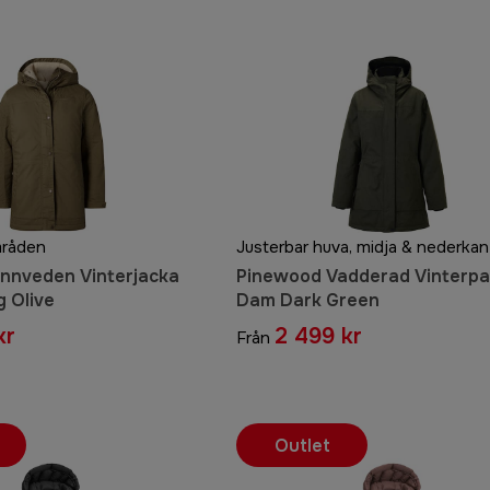
mråden
Justerbar huva, midja & nederkan
nnveden Vinterjacka
Pinewood Vadderad Vinterpa
 Olive
Dam Dark Green
kr
2 499 kr
Från
Outlet