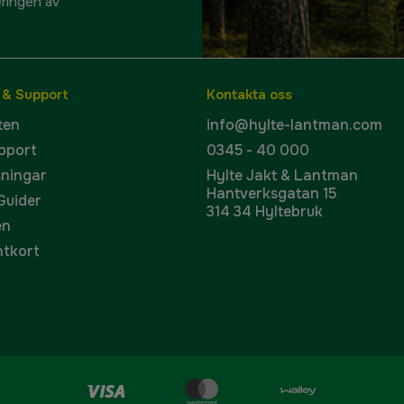
eringen av
 & Support
Kontakta oss
ten
info@hylte-lantman.com
pport
0345 - 40 000
sningar
Hylte Jakt & Lantman
Hantverksgatan 15
 Guider
314 34 Hyltebruk
en
ntkort