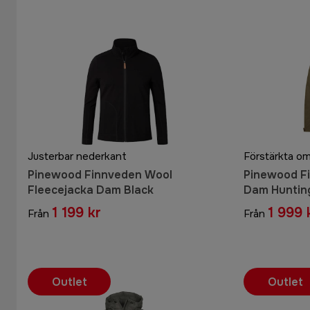
Justerbar nederkant
Förstärkta o
Pinewood Finnveden Wool
Pinewood Fi
Fleecejacka Dam Black
Dam Hunting
1 199 kr
1 999 
Från
Från
Outlet
Outlet