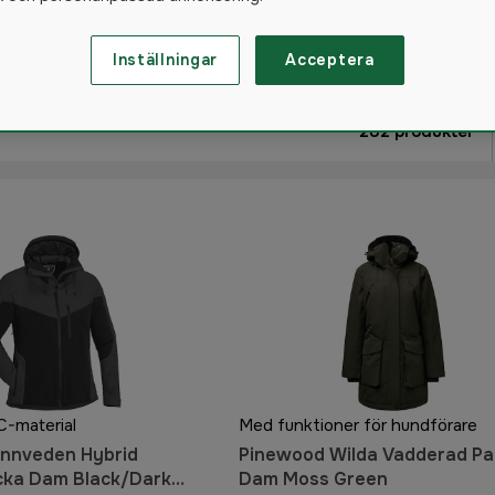
ja dam
Jaktskjorta dam
Inställningar
Acceptera
282
produkter
TC-material
Med funktioner för hundförare
innveden Hybrid
Pinewood Wilda Vadderad Pa
cka Dam Black/Dark
Dam Moss Green