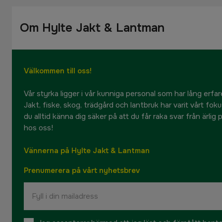
Om Hylte Jakt & Lantman
Välkommen till oss!
Vår styrka ligger i vår kunniga personal som har lång erfare
Jakt, fiske, skog, trädgård och lantbruk har varit vårt fok
du alltid känna dig säker på att du får raka svar från ärlig
hos oss!
Vännerna på Hylte Jakt & Lantman
Prenumerera på vårt nyhetsbrev