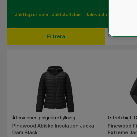
Jaktbyxor dam
Jaktställ dam
Jaktväst dam
Jakttrö
Filtrera
Återvunnen polyesterfyllning
I stretchigt 
Pinewood Abisko Insulation Jacka
Pinewood F
Dam Black
Extreme Ja