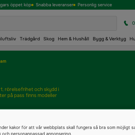
gars öppet köp
Snabba leveranser
Personlig service
0
iluftsliv
Trädgård
Skog
Hem & Hushåll
Bygg & Verktyg
H
dam
, rörelsefrihet och skydd i
tter på pass finns modeller
nder kakor för att vår webbplats skall fungera så bra som möjligt s
ik och personanpassad annonsering.