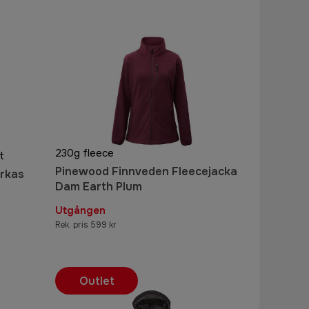
230g fleece
t
Pinewood Finnveden Fleecejacka
rkas
Dam Earth Plum
Utgången
Rek. pris 599 kr
Outlet