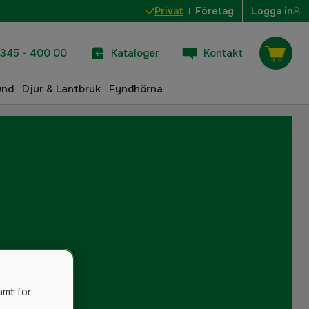
Privat
Företag
Logga in
345 - 400 00
Kataloger
Kontakt
und
Djur & Lantbruk
Fyndhörna
amt för