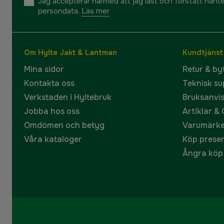
Jag accepterar härmed att jag läst och förstått hant
persondata.
Läs mer
Om Hylte Jakt & Lantman
Kundtjänst
Mina sidor
Retur & by
Kontakta oss
Teknisk su
Verkstaden i Hyltebruk
Bruksanvi
Jobba hos oss
Artiklar &
Omdömen och betyg
Varumärk
Våra kataloger
Köp prese
Ångra köp