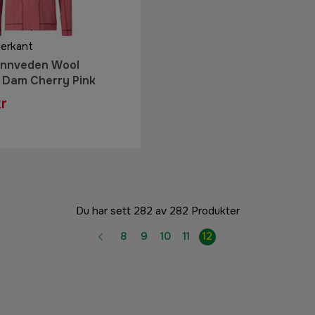
derkant
innveden Wool
 Dam Cherry Pink
kr
Du har sett 282 av 282 Produkter
8
9
10
11
12