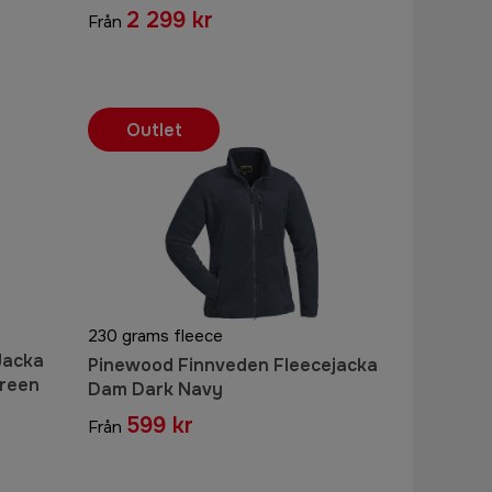
Tomato
2 299 kr
Från
Outlet
230 grams fleece
Jacka
Pinewood Finnveden Fleecejacka
reen
Dam Dark Navy
599 kr
Från