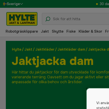
30 da
Sverige
Danmark
Suomi
Robotgräsklippare
Jakt
Skytte
Fiske
Kläder & Skor
Fr
Norge
Deutschland
Hylte
/
Jakt
/
Jaktkläder
/
Jaktkläder dam
/
Jaktjacka 
Jaktjacka dam
Här hittar du jaktjackor för dam utvecklade för komfort
varierande terräng. Oavsett om du jagar aktivt eller si
anpassade för olika behov och årstider.
Vi anvä
statist