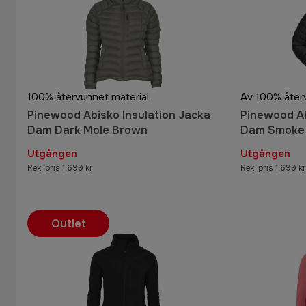
100% återvunnet material
Av 100% åter
Pinewood Abisko Insulation Jacka
Pinewood Ab
Dam Dark Mole Brown
Dam Smoke 
Utgången
Utgången
Rek. pris 1 699 kr
Rek. pris 1 699 kr
Outlet