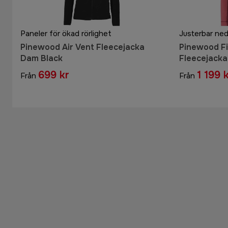
Paneler för ökad rörlighet
Justerbar ne
Pinewood Air Vent Fleecejacka
Pinewood F
Dam Black
Fleecejacka
699 kr
1 199 
Från
Från