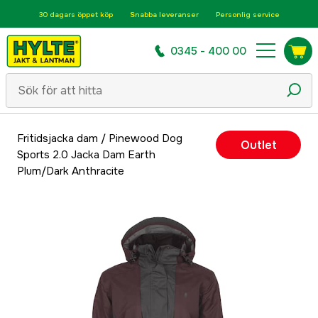
30 dagars öppet köp
Snabba leveranser
Personlig service
0345 - 400 00
Fritidsjacka dam
/
Pinewood Dog
Outlet
Sports 2.0 Jacka Dam Earth
Plum/Dark Anthracite