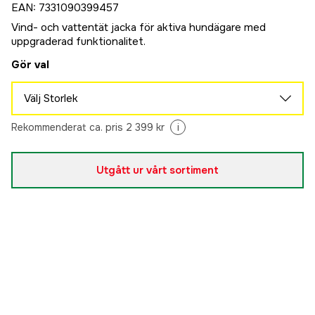
EAN
:
7331090399457
Vind- och vattentät jacka för aktiva hundägare med
uppgraderad funktionalitet.
Gör val
Välj Storlek
XS
Rekommenderat ca. pris 2 399 kr
i
Slutsåld
1 679 kr
S
Slutsåld
Utgått ur vårt sortiment
1 679 kr
M
Slutsåld
1 679 kr
L
Slutsåld
1 679 kr
XL
Slutsåld
1 679 kr
XXL
Slutsåld
1 679 kr