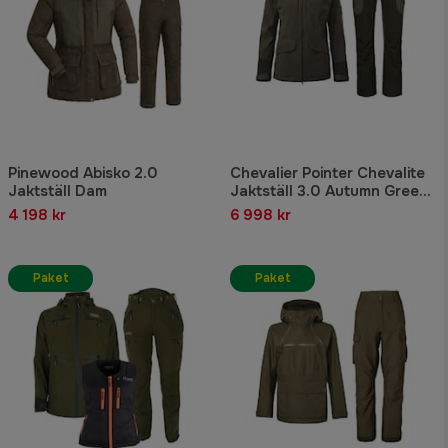
Pinewood Abisko 2.0
Chevalier Pointer Chevalite
Jaktställ Dam
Jaktställ 3.0 Autumn Green
Dam
4 198 kr
6 998 kr
Paket
Paket