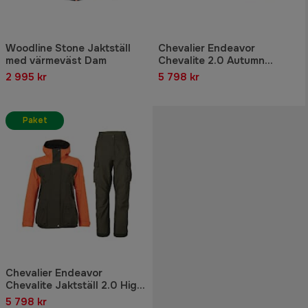
Woodline Stone Jaktställ
Chevalier Endeavor
med värmeväst Dam
Chevalite 2.0 Autumn
Jaktställ Dam
2 995 kr
5 798 kr
Paket
Chevalier Endeavor
Chevalite Jaktställ 2.0 High
Vis Dam
5 798 kr