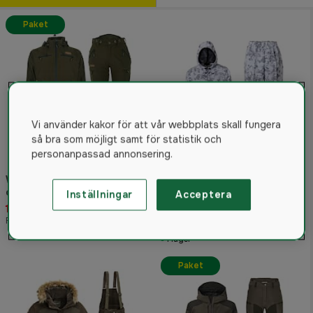
Paket
Vi använder kakor för att vår webbplats skall fungera
så bra som möjligt samt för statistik och
personanpassad annonsering.
Woodline Akka Snöcamo
Woodline Jaktställ Stone
Set
dam
Inställningar
Acceptera
4.3
(15)
1 795 kr
795 kr
Rek. pris 2 195 kr
Från
I lager
Paket