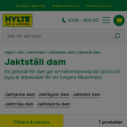
30 dagars öppet köp
Snabba leveranser
Personlig service
0345 - 400 00
Hylte
/
Jakt
/
Jaktkläder
/
Jaktkläder dam
/
Jaktställ dam
Jaktställ dam
Ett jaktställ för dam ger en helhetslösning där jacka och
byxa är anpassade för att fungera tillsammans.
Jaktjacka dam
Jaktbyxor dam
Jaktväst dam
Jakttröja dam
Jaktskjorta dam
Filtrera & sortera
7
produkter