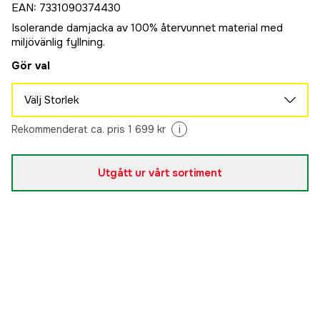
EAN
:
7331090374430
Isolerande damjacka av 100% återvunnet material med
miljövänlig fyllning.
Gör val
Välj Storlek
XS
Rekommenderat ca. pris 1 699 kr
i
Slutsåld
1 189 kr
S
Slutsåld
Utgått ur vårt sortiment
1 189 kr
M
Slutsåld
1 189 kr
L
Slutsåld
1 189 kr
XL
Slutsåld
1 189 kr
XXL
Slutsåld
1 189 kr