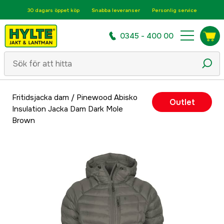
30 dagars öppet köp
Snabba leveranser
Personlig service
0345 - 400 00
Fritidsjacka dam
/
Pinewood Abisko
Outlet
Insulation Jacka Dam Dark Mole
Brown