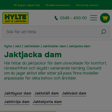
30 dagars öppet köp
Snabba leveranser
Personlig service
0345 - 400 00
Hylte
/
Jakt
/
Jaktkläder
/
Jaktkläder dam
/
Jaktjacka dam
Jaktjacka dam
Här hittar du jaktjackor för dam utvecklade för komfort,
rörelsefrihet och skydd i varierande terräng. Oavsett
om du jagar aktivt eller sitter på pass finns modeller
anpassade för olika behov och årstider.
Jaktbyxor dam
Jaktställ dam
Jaktväst dam
Jakttröja dam
Jaktskjorta dam