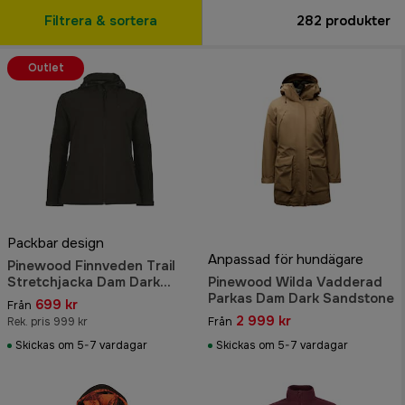
Filtrera & sortera
282
produkter
Outlet
Packbar design
Anpassad för hundägare
Pinewood Finnveden Trail
Stretchjacka Dam Dark
Pinewood Wilda Vadderad
Green
Parkas Dam Dark Sandstone
699 kr
Från
2 999 kr
Rek. pris 999 kr
Från
Skickas om 5-7 vardagar
Skickas om 5-7 vardagar