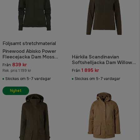
Följsamt stretchmaterial
Pinewood Abisko Power
Fleecejacka Dam Moss
Härkila Scandinavian
Green
Softshelljacka Dam Willow
839 kr
Från
Green/Shadow Brown
1 895 kr
Rek. pris 1 199 kr
Från
Skickas om 5-7 vardagar
Skickas om 5-7 vardagar
Nyhet