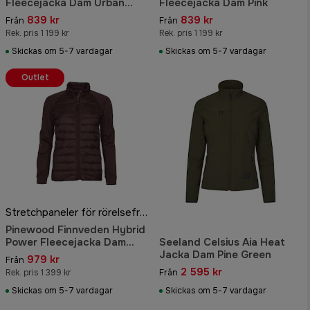
Fleecejacka Dam Urban
Fleecejacka Dam Pink
Grey
839 kr
839 kr
Från
Från
Rek. pris 1 199 kr
Rek. pris 1 199 kr
Skickas om 5-7 vardagar
Skickas om 5-7 vardagar
Outlet
Stretchpaneler för rörelsefrihet
Pinewood Finnveden Hybrid
Power Fleecejacka Dam
Seeland Celsius Aia Heat
Earth Plum
Jacka Dam Pine Green
979 kr
Från
2 595 kr
Rek. pris 1 399 kr
Från
Skickas om 5-7 vardagar
Skickas om 5-7 vardagar