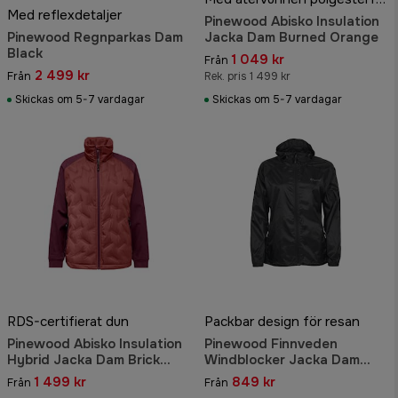
Med reflexdetaljer
Pinewood Abisko Insulation
Pinewood Regnparkas Dam
Jacka Dam Burned Orange
Black
1 049 kr
Från
2 499 kr
Från
Rek. pris 1 499 kr
Skickas om 5-7 vardagar
Skickas om 5-7 vardagar
RDS-certifierat dun
Packbar design för resan
Pinewood Abisko Insulation
Pinewood Finnveden
Hybrid Jacka Dam Brick
Windblocker Jacka Dam
Pink/Burgundy
Black
1 499 kr
849 kr
Från
Från