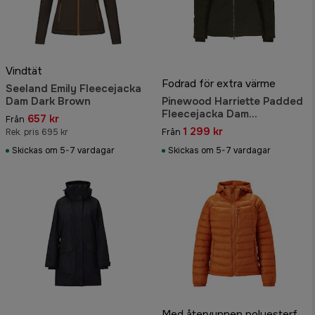
Vindtät
Fodrad för extra värme
Seeland Emily Fleecejacka
Dam Dark Brown
Pinewood Harriette Padded
Fleecejacka Dam
657 kr
Från
Green/Suede Brown
1 299 kr
Rek. pris 695 kr
Från
Skickas om 5-7 vardagar
Skickas om 5-7 vardagar
Med återvunnen polyesterfyllning