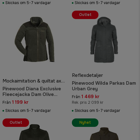
Skickas om 5-7 vardagar
Skickas om 5-7 vardagar
Outlet
Reflexdetaljer
Mockaimitation & quiltat axelok
Pinewood Wilda Parkas Dam
Pinewood Diana Exclusive
Urban Grey
Fleecejacka Dam Olive
1 469 kr
Från
Melange/Suede Brown
1 199 kr
Från
Rek. pris 2 099 kr
Skickas om 5-7 vardagar
Skickas om 5-7 vardagar
Outlet
Nyhet