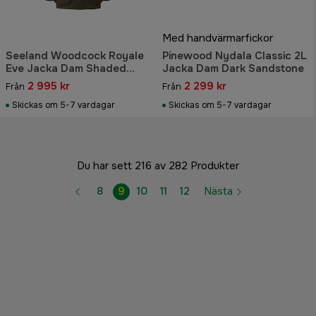
Med handvärmarfickor
Seeland Woodcock Royale
Pinewood Nydala Classic 2L
Eve Jacka Dam Shaded
Jacka Dam Dark Sandstone
Olive
2 995 kr
2 299 kr
Från
Från
Skickas om 5-7 vardagar
Skickas om 5-7 vardagar
Du har sett 216 av 282 Produkter
8
9
10
11
12
Nästa